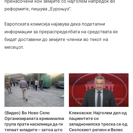
пренасочени кон земјите со најголем напредок во
реформите, пишува „Еуроњуз“.
Европската комисија најавува дека подетални
информации за прераспределбата на средствата ќе
бидат доставени до земјите членки во текот на
месецот.
(Видео) Во Ново Село
Клековски: Најголем дел од
Организираната криминална
пациентите сo
група прати насилници да ги
западнонилска треска се од
тепаат младите – затоа што
Скопскиот регион и Велес