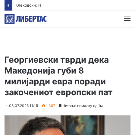
Клековски: Најголем дел од пациентите сo западнонилска треска се од Скопскиот регион и Велес
М
Георгиевски тврди дека
Македонија губи 8
милијарди евра поради
закочениот европски пат
03.07.2026 11:15
1,397
Читање помалку од 1м