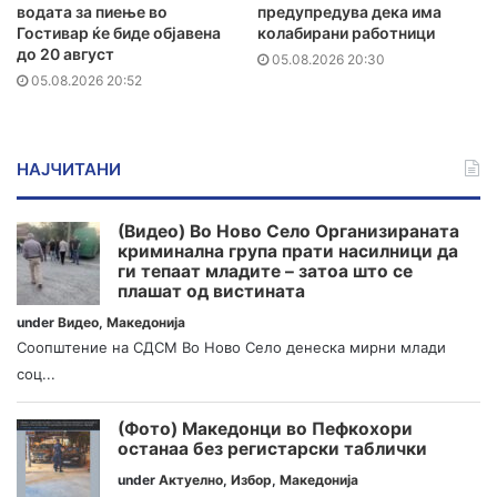
водата за пиење во
предупредува дека има
Гостивар ќе биде објавена
колабирани работници
до 20 август
05.08.2026 20:30
05.08.2026 20:52
НАЈЧИТАНИ
(Видео) Во Ново Село Организираната
криминална група прати насилници да
ги тепаат младите – затоа што се
плашат од вистината
under
Видео
,
Македонија
Соопштение на СДСМ Во Ново Село денеска мирни млади
соц...
(Фото) Македонци во Пефкохори
останаа без регистарски таблички
under
Актуелно
,
Избор
,
Македонија