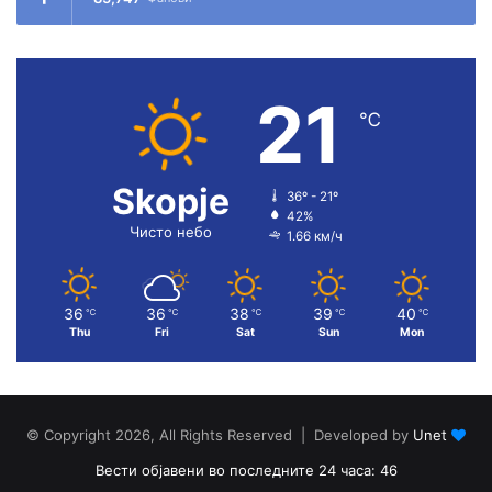
21
℃
Skopje
36º - 21º
42%
Чисто небо
1.66 км/ч
36
36
38
39
40
℃
℃
℃
℃
℃
Thu
Fri
Sat
Sun
Mon
© Copyright 2026, All Rights Reserved | Developed by
Unet
Вести објавени во последните 24 часа: 46