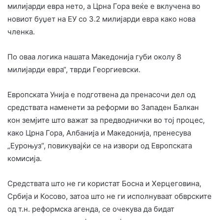
милијарди евра нето, а Црна Гора веќе е вклучена во
новиот буџет на ЕУ со 3.2 милијарди евра како нова
членка.
По оваа логика нашата Македонија губи околу 8
милијарди евра“, тврди Георгиевски.
Европската Унија е подготвена да пренасочи дел од
средствата наменети за реформи во Западен Балкан
кон земјите што важат за предводнички во тој процес,
како Црна Гора, Албанија и Македонија, пренесува
„Еуроњуз“, повикувајќи се на извори од Европската
комисија.
Средствата што не ги користат Босна и Херцеговина,
Србија и Косово, затоа што не ги исполнуваат обврските
од т.н. реформска агенда, се очекува да бидат