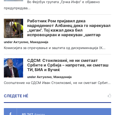
Во Фејсбук групата „Грчка Инфо“ е објавено
предупредува...
Работник Ром пријавил дека
надредениот Албанец дека го нарекувал
„циган“. Тој кажал дека бил
испровоциран и нарекуван „шиптар
under
Актуелно
,
Македонија
Комисијата за спречување и заштита од дискриминација (К...
СДСМ: Стоилковиќ, не ни сметаат
Србите и Србија – напротив, ни сметаш
ТИ, БИА и Вучиќ
under
Актуелно
,
Македонија
Соопштение на СДСМ Иван Стоилковиќ, не ни сметаат Србит...
СЛЕДЕТЕ НÉ
85,747
Фанови