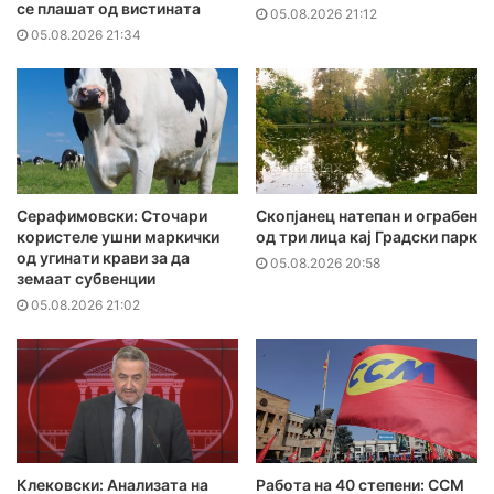
се плашат од вистината
05.08.2026 21:12
05.08.2026 21:34
Серафимовски: Сточари
Скопјанец натепан и ограбен
користеле ушни маркички
од три лица кај Градски парк
од угинати крави за да
05.08.2026 20:58
земаат субвенции
05.08.2026 21:02
Клековски: Анализата на
Работа на 40 степени: ССМ