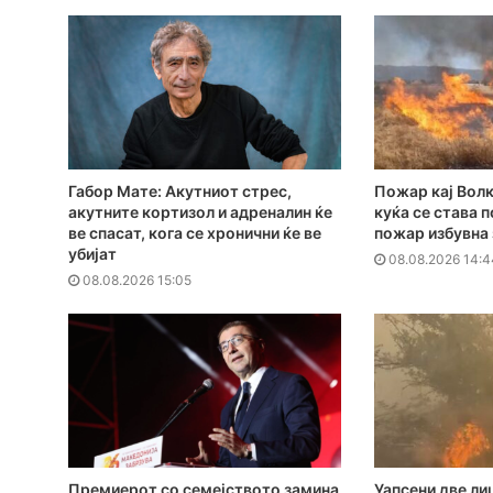
Габор Мате: Акутниот стрес,
Пожар кај Волк
акутните кортизол и адреналин ќе
куќа се става 
ве спасат, кога се хронични ќе ве
пожар избувна
убијат
08.08.2026 14:4
08.08.2026 15:05
Премиерот со семејството замина
Уапсени две ли