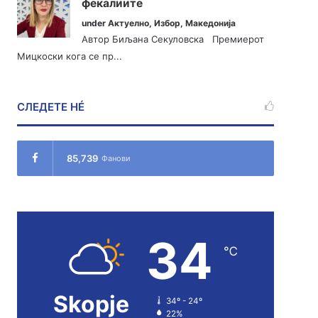
фекалиите
under
Актуелно
,
Избор
,
Македонија
Автор Биљана Секуловска Премиерот
Мицкоски кога се пр...
СЛЕДЕТЕ НÉ
85,739
Фанови
34
℃
Skopje
34º - 24º
22%