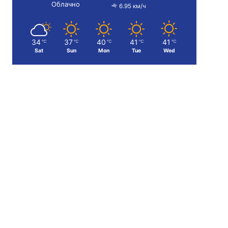
Облачно
6.95 км/ч
34
37
40
41
41
℃
℃
℃
℃
℃
Sat
Sun
Mon
Tue
Wed