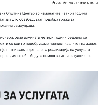
296
Читање помалку од 1м
ека Општина Центар во изминатите четири години
ијативи што обезбедуваат подобра грижа за
локална самоуправа.
зионери, овие изминати четири години редовно се
кти со кои го подобруваме нивниот квалитет на живот.
пје потпишавме договор за реализација на услугата
озраст, им се обезбедува помош во итни ситуации, во