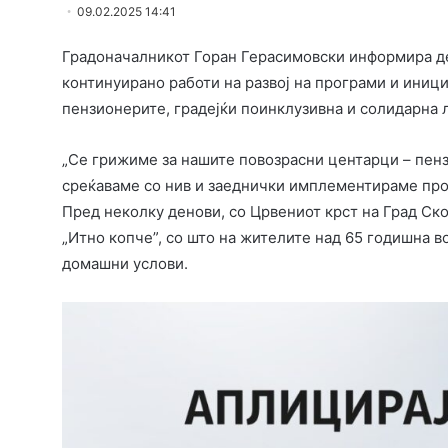
09.02.2025 14:41
Градоначалникот Горан Герасимовски информира д
континуирано работи на развој на програми и иниц
пензионерите, градејќи поинклузивна и солидарна 
„Се грижиме за нашите повозрасни центарци – пен
среќаваме со нив и заеднички имплементираме прое
Пред неколку денови, со Црвениот крст на Град Ско
„Итно копче”, со што на жителите над 65 годишна в
домашни услови.