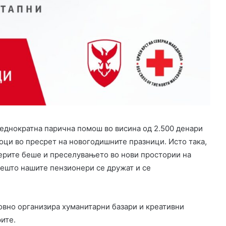
еднократна парична помош во висина од 2.500 денари
оци во пресрет на новогодишните празници. Исто така,
нерите беше и преселувањето во нови простории на
дешто нашите пензионери се дружат и се
вно организира хуманитарни базари и креативни
ите.