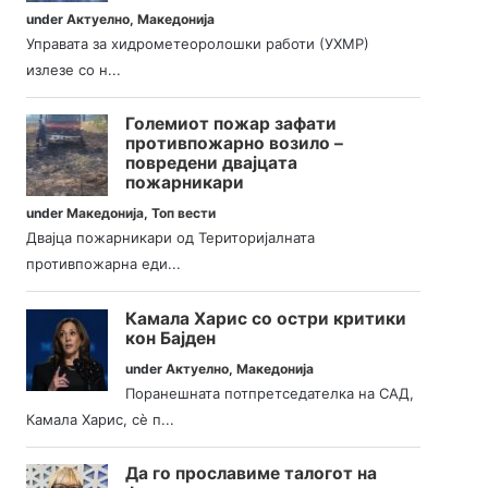
under
Актуелно
,
Македонија
Управата за хидрометеоролошки работи (УХМР)
излезе со н...
Големиот пожар зафати
противпожарно возило –
повредени двајцата
пожарникари
under
Македонија
,
Топ вести
Двајца пожарникари од Територијалната
противпожарна еди...
Камала Харис со остри критики
кон Бајден
under
Актуелно
,
Македонија
Поранешната потпретседателка на САД,
Камала Харис, сè п...
Да го прославиме талогот на