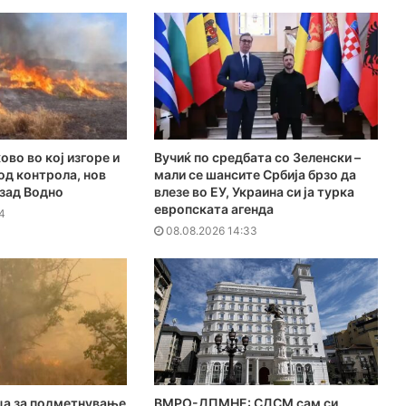
ово во кој изгоре и
Вучиќ по средбата со Зеленски –
под контрола, нов
мали се шансите Србија брзо да
 зад Водно
влезе во ЕУ, Украина си ја турка
европската агенда
4
08.08.2026 14:33
ца за подметнување
ВМРО-ДПМНЕ: СДСМ сам си