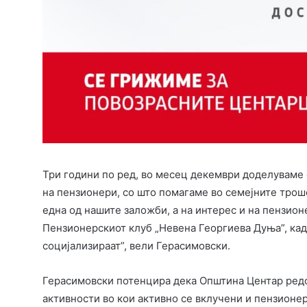
Три години по ред, во месец декември доделуваме 
на пензионери, со што помагаме во семејните трош
една од нашите заложби, а на интерес и на пензио
Пензионерскиот клуб „Невена Георгиева Дуња”, ка
социјализираат”, вели Герасимовски.
Герасимовски потенцира дека Општина Центар редо
активности во кои активно се вклучени и пензионер