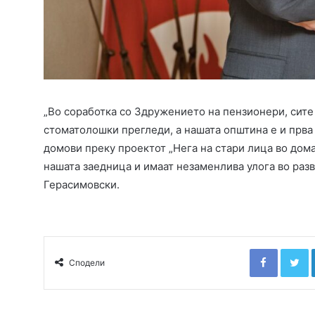
„Во соработка со Здружението на пензионери, сите
стоматолошки прегледи, а нашата општина е и прва
домови преку проектот „Нега на стари лица во дом
нашата заедница и имаат незаменлива улога во разв
Герасимовски.
Faceboo
T
Сподели