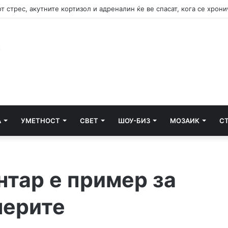
А
УМЕТНОСТ
СВЕТ
ШОУ-БИЗ
МОЗАИК
С
нтар е пример за
нерите