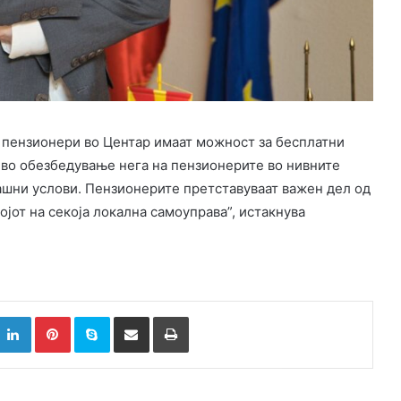
 пензионери во Центар имаат можност за бесплатни
 во обезбедување нега на пензионерите во нивните
ашни услови. Пензионерите претставуваат важен дел од
ојот на секоја локална самоуправа”, истакнува
k
witter
LinkedIn
Pinterest
Skype
Сподели преку Е-маил
Испринтај