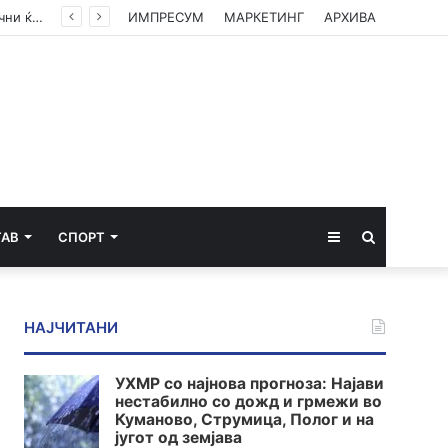
Габор Мате: Акутниот стрес, акутните кортизол и адреналин ќе ве спасат, кога се хронични ќе ве убијат
ИМПРЕСУМ
МАРКЕТИНГ
АРХИВА
Sidebar
Пребарај
ТАВ
СПОРТ
за
НАЈЧИТАНИ
УХМР со најнова прогноза: Најави
нестабилно со дожд и грмежи во
Куманово, Струмица, Полог и на
југот од земјава