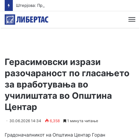
Штерјова: Пратеник и возач на градоначалник се меѓу напаѓачите во Ново Село, Обвинителството свесно одбива да реагира
М
Герасимовски изрази
разочараност по гласањето
за вработувања во
училиштата во Општина
Центар
30.06.2026 14:34
6,358
1 минута читање
Градоначалникот на Општина Центар Горан