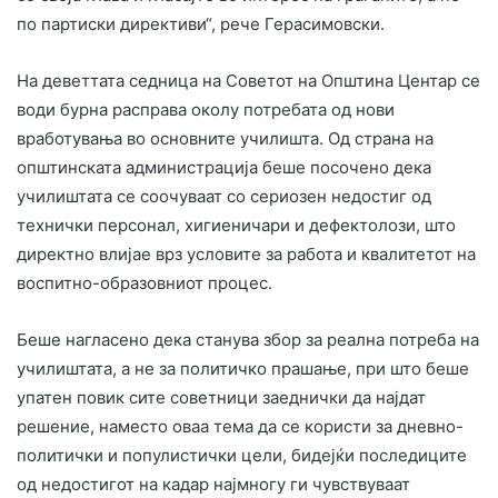
по партиски директиви“, рече Герасимовски.
На деветтата седница на Советот на Општина Центар се
води бурна расправа околу потребата од нови
вработувања во основните училишта. Од страна на
општинската администрација беше посочено дека
училиштата се соочуваат со сериозен недостиг од
технички персонал, хигиеничари и дефектолози, што
директно влијае врз условите за работа и квалитетот на
воспитно-образовниот процес.
Беше нагласено дека станува збор за реална потреба на
училиштата, а не за политичко прашање, при што беше
упатен повик сите советници заеднички да најдат
решение, наместо оваа тема да се користи за дневно-
политички и популистички цели, бидејќи последиците
од недостигот на кадар најмногу ги чувствуваат