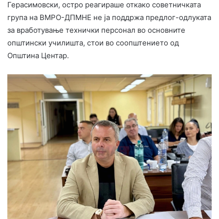
Герасимовски, остро реагираше откако советничката
група на ВМРО-ДПМНЕ не ја поддржа предлог-одлуката
за вработување технички персонал во основните
општински училишта, стои во соопштението од
Општина Центар.