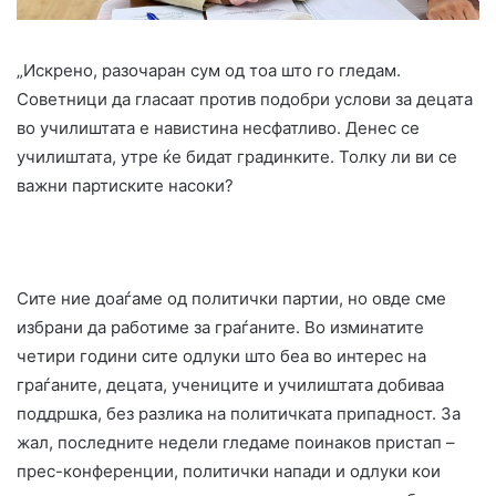
„Искрено, разочаран сум од тоа што го гледам.
Советници да гласаат против подобри услови за децата
во училиштата е навистина несфатливо. Денес се
училиштата, утре ќе бидат градинките. Толку ли ви се
важни партиските насоки?
Сите ние доаѓаме од политички партии, но овде сме
избрани да работиме за граѓаните. Во изминатите
четири години сите одлуки што беа во интерес на
граѓаните, децата, учениците и училиштата добиваа
поддршка, без разлика на политичката припадност. За
жал, последните недели гледаме поинаков пристап –
прес-конференции, политички напади и одлуки кои