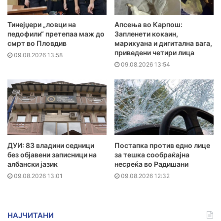
Тинејџери „ловци на
Апсења во Карпош:
педофили“ претепаа маж до
Запленети кокаин,
смрт во Пловдив
марихуана и дигитална вага,
приведени четири лица
09.08.2026 13:58
09.08.2026 13:54
ДУИ: 83 владини седници
Постапка против едно лице
без објавени записници на
за тешка сообраќајна
албански јазик
несреќа во Радишани
09.08.2026 13:01
09.08.2026 12:32
НАЈЧИТАНИ