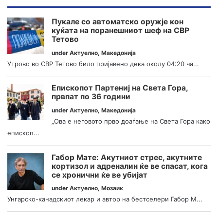
Пукале со автоматско оружје кон
куќата на поранешниот шеф на СВР
Тетово
under
Актуелно
,
Македонија
Утрово во СВР Тетово било пријавено дека околу 04:20 ча...
Епископот Партениј на Света Гора,
првпат по 36 години
under
Актуелно
,
Македонија
„Ова е неговото прво доаѓање на Света Гора како
епископ...
Габор Мате: Акутниот стрес, акутните
кортизол и адреналин ќе ве спасат, кога
се хронични ќе ве убијат
under
Актуелно
,
Мозаик
Унгарско-канадскиот лекар и автор на бестселери Габор М...