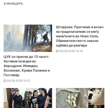
учениците.
Штерјова: Пратеник и возач
на градоначалник се меѓу
напаѓачите во Ново Село,
Обвинителството свесно
одбива да реагира
09.08.2026 14:19
ЦУК со пресек до 13 часот:
Активни пожари во
Аеродром, Илинден,
Босилово, Крива Паланка и
Гостивар
09.08.2026 14:21