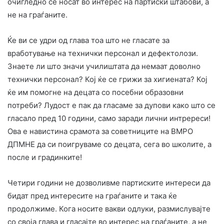
очигледно се носат во интерес на партиски штабови, а
не на граѓаните.
Ќе ви се удри од глава тоа што не гласате за
вработување на технички персонал и дефектолози.
Знаете ли што значи училиштата да немаат доволно
технички персонал? Кој ќе се грижи за хигиената? Кој
ќе им помогне на децата со посебни образовни
потреби? Лудост е пак да гласаме за дупови како што се
гласало пред 10 години, само заради лични интререси!
Ова е навистина срамота за советниците на ВМРО
ДПМНЕ да си поигруваме со децата, сега во школите, а
после и градинките!
Четири години не дозволивме партиските интереси да
бидат пред интересите на граѓаните и така ќе
продолжиме. Кога носите вакви одлуки, размислувајте
со своја глава и гласајте во интерес на граѓаните, а не