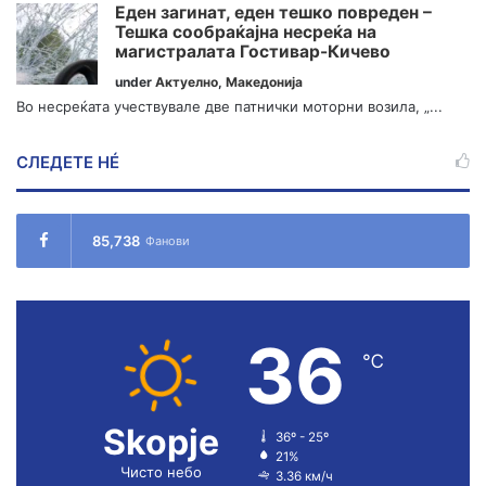
Еден загинат, еден тешко повреден –
Тешка сообраќајна несреќа на
магистралата Гостивар-Кичево
under
Актуелно
,
Македонија
Во несреќата учествувале две патнички моторни возила, „...
СЛЕДЕТЕ НÉ
85,738
Фанови
36
℃
Skopje
36º - 25º
21%
Чисто небо
3.36 км/ч