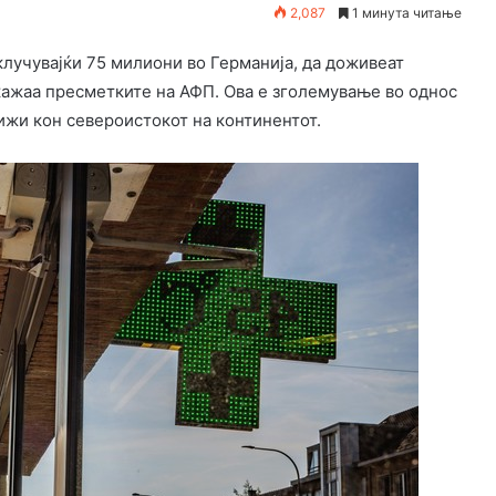
2,087
1 минута читање
клучувајќи 75 милиони во Германија, да доживеат
кажаа пресметките на АФП. Ова е зголемување во однос
ижи кон североистокот на континентот.