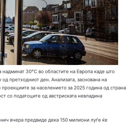
 надминат 30°C во областите на Европа каде што
 од претходниот ден. Анализата, заснована на
 проекциите за населението за 2025 година од страна
ост со податоците од австриската невладина
нич вчера предвиде дека 150 милиони луѓе ќе