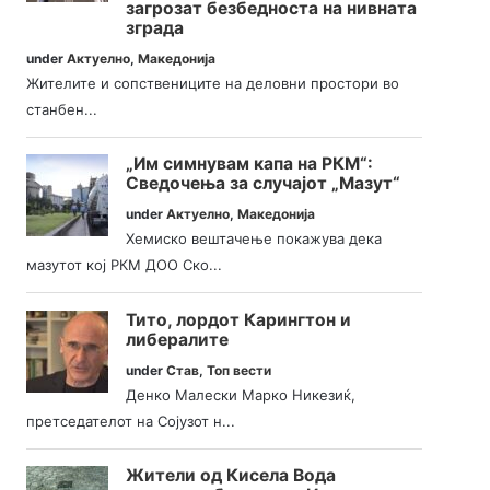
загрозат безбедноста на нивната
зграда
under
Актуелно
,
Македонија
Жителите и сопствениците на деловни простори во
станбен...
„Им симнувам капа на РКМ“:
Сведочења за случајот „Мазут“
under
Актуелно
,
Македонија
Хемиско вештачење покажува дека
мазутот кој РКМ ДОО Ско...
Тито, лордот Карингтон и
либералите
under
Став
,
Топ вести
Денко Малески Марко Никезиќ,
претседателот на Сојузот н...
Жители од Кисела Вода