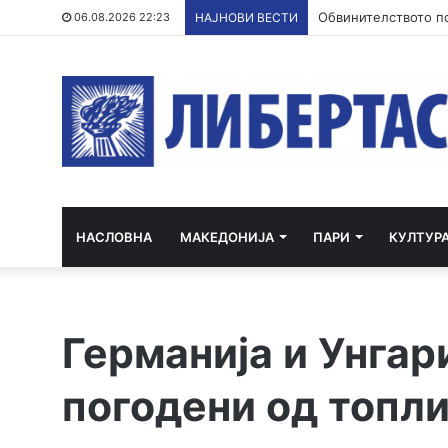
Зеленски во сабота
06.08.2026 22:23
НАЈНОВИ ВЕСТИ
НАСЛОВНА
МАКЕДОНИЈА
ПАРИ
КУЛТУР
Германија и Унгар
погодени од топл