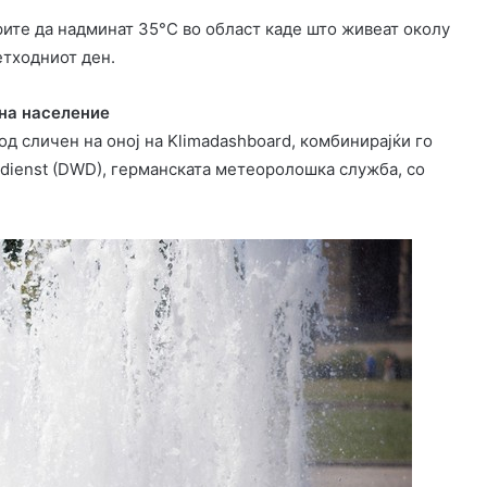
ите да надминат 35°C во област каде што живеат околу
етходниот ден.
 на население
д сличен на оној на Klimadashboard, комбинирајќи го
rdienst (DWD), германската метеоролошка служба, со