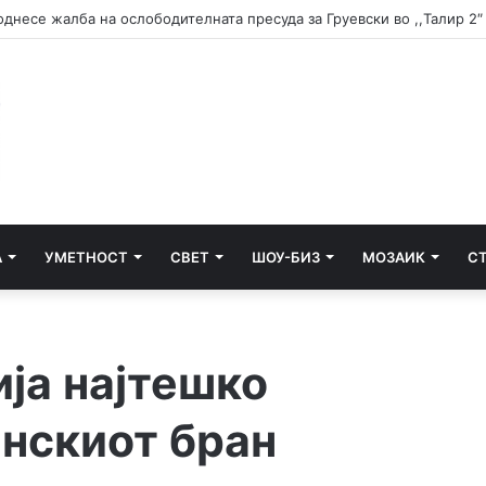
 доаѓа во Белград
А
УМЕТНОСТ
СВЕТ
ШОУ-БИЗ
МОЗАИК
С
ија најтешко
инскиот бран