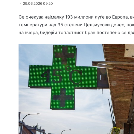
29.06.2026 09:20
Се очекува најмалку 193 милиони луѓе во Европа, в
температури над 35 степени Целзиусови денес, по
на вчера, бидејќи топлотниот бран постепено се дв