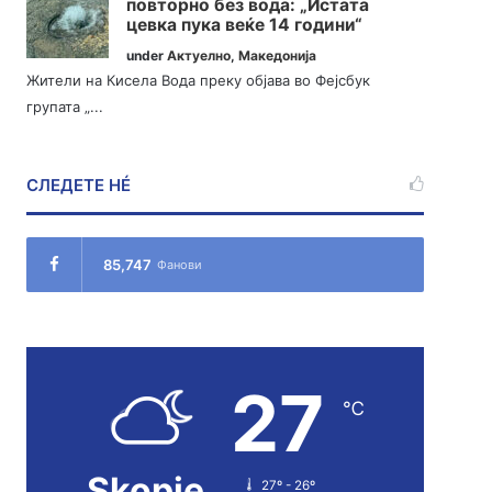
повторно без вода: „Истата
цевка пука веќе 14 години“
under
Актуелно
,
Македонија
Жители на Кисела Вода преку објава во Фејсбук
групата „...
СЛЕДЕТЕ НÉ
85,747
Фанови
27
℃
Skopje
27º - 26º