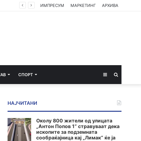
ИМПРЕСУМ
МАРКЕТИНГ
АРХИВА
Sidebar
Пребарај
ТАВ
СПОРТ
за
НАЈЧИТАНИ
Околу 800 жители од улицата
„Антон Попов 1“ стравуваат дека
ископите за подземната
сообраќајница кај „Лимак“ ќе ја