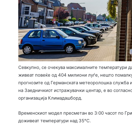
Севкупно, се очекува максималните температури да
живеат повеќе од 404 милиони луѓе, нешто помалку
прогнозите од Германската метеоролошка служба и
на Заедничкиот истражувачки центар, е во согласн
организација Климадашборд.
Временскиот модел пресметан во 3:00 часот по Гри
доживеат температури над 35°C.