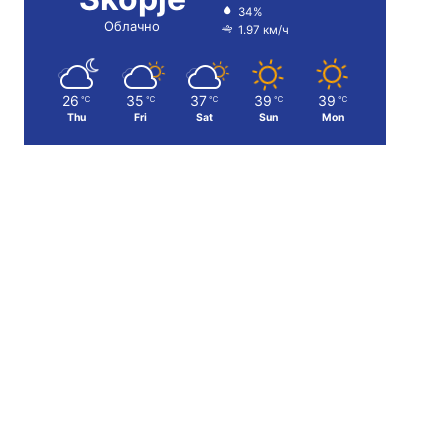
34%
Облачно
1.97 км/ч
26
35
37
39
39
℃
℃
℃
℃
℃
Thu
Fri
Sat
Sun
Mon