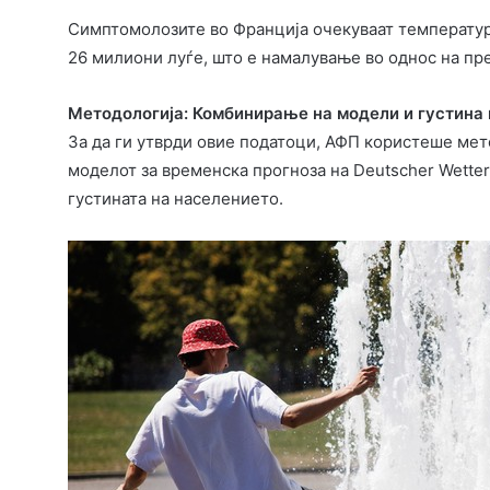
Симптомолозите во Франција очекуваат температур
26 милиони луѓе, што е намалување во однос на пр
Методологија: Комбинирање на модели и густина
За да ги утврди овие податоци, АФП користеше мето
моделот за временска прогноза на Deutscher Wette
густината на населението.