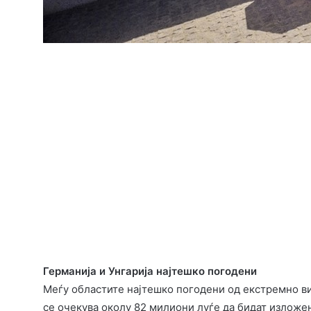
Германија и Унгарија најтешко погодени
Меѓу областите најтешко погодени од екстремно ви
се очекува околу 82 милиони луѓе да бидат изложе