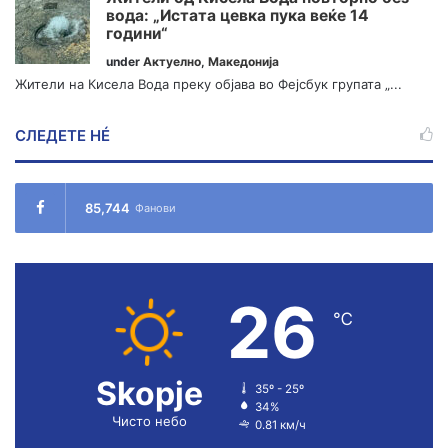
вода: „Истата цевка пука веќе 14
години“
under
Актуелно
,
Македонија
Жители на Кисела Вода преку објава во Фејсбук групата „...
СЛЕДЕТЕ НÉ
85,744
Фанови
26
℃
Skopje
35º - 25º
34%
Чисто небо
0.81 км/ч