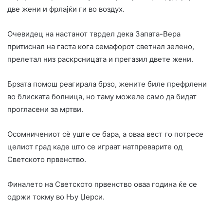
две жени и фрлајќи ги во воздух.
Очевидец на настанот тврдел дека Запата-Вера
притиснал на гаста кога семафорот светнал зелено,
прелетал низ раскрсницата и прегазил двете жени.
Брзата помош реагирала брзо, жените биле префрлени
во блиската болница, но таму можеле само да бидат
прогласени за мртви.
Осомничениот сè уште се бара, а оваа вест го потресе
целиот град каде што се играат натпреварите од
Светското првенство.
Финалето на Светското првенство оваа година ќе се
одржи токму во Њу Џерси.