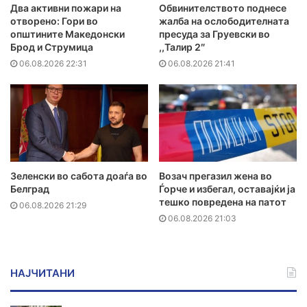
Два активни пожари на
Обвинителството поднесе
отворено: Гори во
жалба на ослободителната
општините Македонски
пресуда за Груевски во
Брод и Струмица
,,Талир 2″
06.08.2026 22:31
06.08.2026 21:41
Зеленски во сабота доаѓа во
Возач прегазил жена во
Белград
Ѓорче и избегал, оставајќи ја
тешко повредена на патот
06.08.2026 21:29
06.08.2026 21:03
НАЈЧИТАНИ