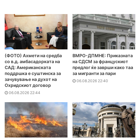
(ФОТО) Ахмети на средба
ВМРО-ДПМНЕ: Приказната
со в.д. амбасадорката на
на СДСМ за францускиот
САД: Американската
предлог ќе заврши како таа
поддршка е суштинска за
за мигранти за пари
зачувување на духот на
06.08.2026 22:40
Охридскиот договор
06.08.2026 22:44