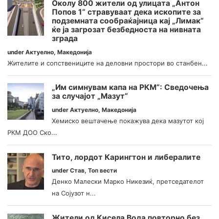
Околу 800 жители од улицата „Антон
Попов 1“ стравуваат дека ископите за
подземната сообраќајница кај „Лимак“
ќе ја загрозат безбедноста на нивната
зграда
under
Актуелно
,
Македонија
Жителите и сопствениците на деловни простори во станбен...
„Им симнувам капа на РКМ“: Сведочења
за случајот „Мазут“
under
Актуелно
,
Македонија
Хемиско вештачење покажува дека мазутот кој
РКМ ДОО Ско...
Тито, лордот Карингтон и либералите
under
Став
,
Топ вести
Денко Малески Марко Никезиќ, претседателот
на Сојузот н...
Жители од Кисела Вода повторно без