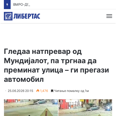
ВМРО-ДПМНЕ: Приказната на СДСМ за францускиот предлог ќе заврши како таа за мигранти за пари
М
Гледаа натпревар од
Мундијалот, па тргнаа да
преминат улица – ги прегази
автомобил
25.06.2026 20:15
1,476
Читање помалку од 1м