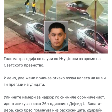
Голема трагедија се случи во Њу Џерси за време на
Светското првенство.
Имено, две жени починаа откако возач налета на нив и
ги прегази на улицата.
Уличните камери за надзор го снимиле осомничениот,
идентификуван како 26-годишниот Дејвид Џ. Запата-
Вера, како брзо поминува низ раскрсницата, удирајќи