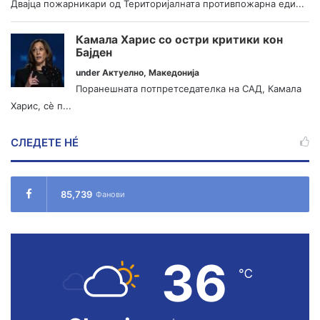
Двајца пожарникари од Територијалната противпожарна еди...
Камала Харис со остри критики кон
Бајден
under
Актуелно
,
Македонија
Поранешната потпретседателка на САД, Камала
Харис, сè п...
СЛЕДЕТЕ НÉ
85,739
Фанови
36
℃