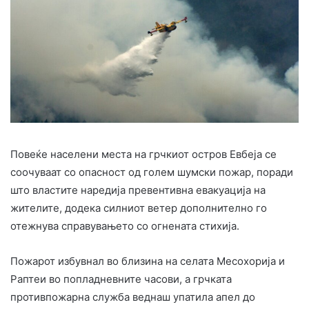
Повеќе населени места на грчкиот остров Евбеја се
соочуваат со опасност од голем шумски пожар, поради
што властите наредија превентивна евакуација на
жителите, додека силниот ветер дополнително го
отежнува справувањето со огнената стихија.
Пожарот избувнал во близина на селата Месохорија и
Раптеи во попладневните часови, а грчката
противпожарна служба веднаш упатила апел до