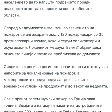
населението да го напушти подрачјето поради
опасноста огнот да се прошири кон станбените
области.
Според медиумските извештаи, во гаснењето на
пожарот се ангажирани околу 120 пожарникари со 35
противпожарни возила, како и седум хеликоптери и
осум авиони. Локалниот медиум „Евима“ објави дека
огнената линија опасно се приближува до домовите.
Силните ветрови во регионот значително ги отежнуваат
напорите за локализирање на пожарот, а
метеоролозите предупредуваат дека ваквите
временски услови ќе продолжат и во текот на неделата.
Ова е првиот голем шумски пожар во Грција оваа
година. Земјата и натаму ги памети катастрофалните
пожари од 2021 година, кога на Евбеја беа уништени