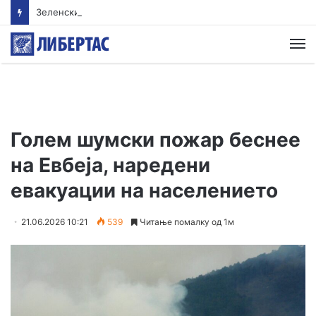
Зеленски во Белград – почна тет-а-тет средбата со Вучиќ
М
Голем шумски пожар беснее
на Евбеја, наредени
евакуации на населението
21.06.2026 10:21
539
Читање помалку од 1м