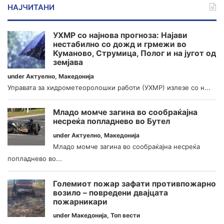
НАЈЧИТАНИ
УХМР со најнова прогноза: Најави
нестабилно со дожд и грмежи во
Куманово, Струмица, Полог и на југот од
земјава
under
Актуелно
,
Македонија
Управата за хидрометеоролошки работи (УХМР) излезе со н...
Младо момче загина во сообраќајна
несреќа попладнево во Бутел
under
Актуелно
,
Македонија
Младо момче загина во сообраќајна несреќа
попладнево во...
Големиот пожар зафати противпожарно
возило – повредени двајцата
пожарникари
under
Македонија
,
Топ вести