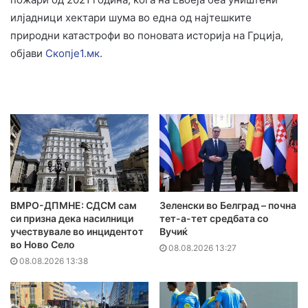
илјадници хектари шума во една од најтешките
природни катастрофи во поновата историја на Грција,
објави
Скопје1.мк
.
ВМРО-ДПМНЕ: СДСМ сам
Зеленски во Белград – почна
си призна дека насилници
тет-а-тет средбата со
учествувале во инцидентот
Вучиќ
во Ново Село
08.08.2026 13:27
08.08.2026 13:38