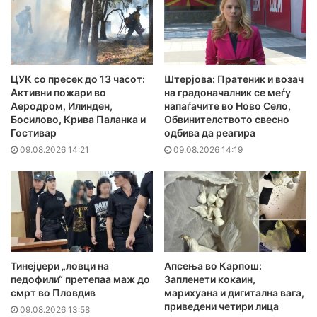
ЦУК со пресек до 13 часот:
Штерјова: Пратеник и возач
Активни пожари во
на градоначалник се меѓу
Аеродром, Илинден,
напаѓачите во Ново Село,
Босилово, Крива Паланка и
Обвинителството свесно
Гостивар
одбива да реагира
09.08.2026 14:21
09.08.2026 14:19
Тинејџери „ловци на
Апсења во Карпош:
педофили“ претепаа маж до
Запленети кокаин,
смрт во Пловдив
марихуана и дигитална вага,
приведени четири лица
09.08.2026 13:58