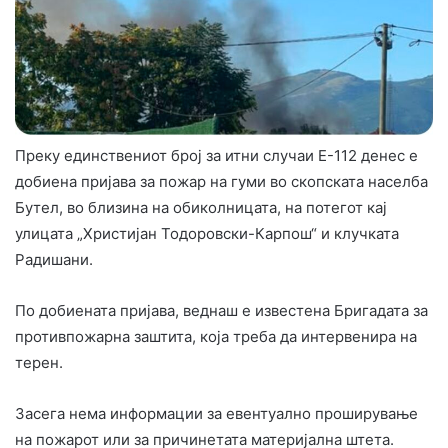
Преку единствениот број за итни случаи Е-112 денес е
добиена пријава за пожар на гуми во скопската населба
Бутел, во близина на обиколницата, на потегот кај
улицата „Христијан Тодоровски-Карпош“ и клучката
Радишани.
По добиената пријава, веднаш е известена Бригадата за
противпожарна заштита, која треба да интервенира на
терен.
Засега нема информации за евентуално проширување
на пожарот или за причинетата материјална штета.