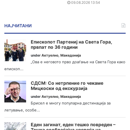
09.08.2026 13:54
НАЈЧИТАНИ
Епископот Партениј на Света Гора,
првпат по 36 години
under
Актуелно
,
Македонија
„Ова е неговото прво доаѓање на Света Гора како
епископ...
СДСМ: Со нетрпение го чекаме
Мицкоски од екскурзија
under
Актуелно
,
Македонија
Брисел е многу популарна дестинација за
летување, особе...
Еден загинат, еден тешко повреден –
Тешка сообраќајна несреќа на