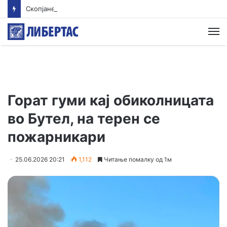
Скопјанец исчезна во Преспанското Езеро – Тигрите трагаат по него
М
Горат гуми кај обиколницата
во Бутел, на терен се
пожарникари
25.06.2026 20:21
1,112
Читање помалку од 1м