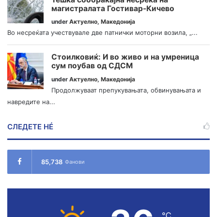
магистралата Гостивар-Кичево
under
Актуелно
,
Македонија
Во несреќата учествувале две патнички моторни возила, „...
Стоилковиќ: И во живо и на умреница
сум поубав од СДСМ
under
Актуелно
,
Македонија
Продолжуваат препукувањата, обвинувањата и
навредите на...
СЛЕДЕТЕ НÉ
85,738
Фанови
℃