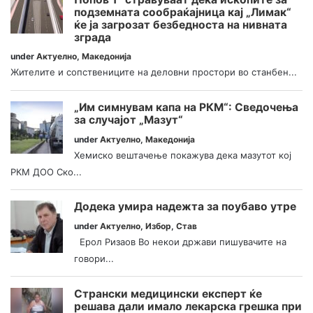
подземната сообраќајница кај „Лимак“
ќе ја загрозат безбедноста на нивната
зграда
under
Актуелно
,
Македонија
Жителите и сопствениците на деловни простори во станбен...
„Им симнувам капа на РКМ“: Сведочења
за случајот „Мазут“
under
Актуелно
,
Македонија
Хемиско вештачење покажува дека мазутот кој
РКМ ДОО Ско...
Додека умира надежта за поубаво утре
under
Актуелно
,
Избор
,
Став
Ерол Ризаов Во некои држави пишувачите на
говори...
Странски медицински експерт ќе
решава дали имало лекарска грешка при