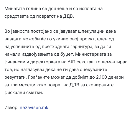
Минатата година се доцнеше и со исплата на
средствата од повратот на ДДВ.
Во јавноста постојано се јавуваат шпекулации дека
владата можеби ќе го укиние овој проект, еден од
најуспешните од претходната гарнитура, за да ги
намали издвојувањата од буџет. Министерката за
финансии и директорката на УЈП секогаш го демантираа
тоа, но нагласуваа дека не ги дава очекуваните
резултати. Граѓаните можат да добијат до 2.100 денари
за три месеци како поврат на ДДВ за скенираните
фискални сметки.
Извор:
nezavisen.mk