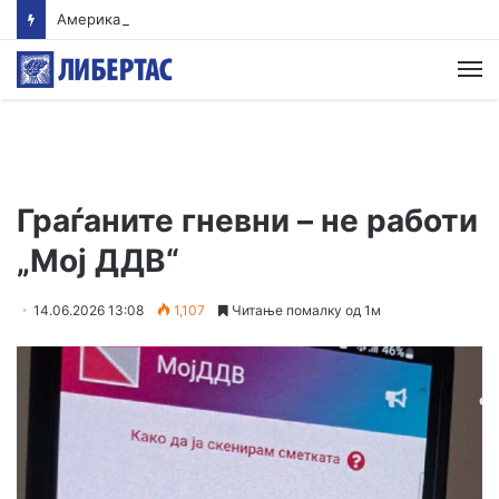
Американски суд ѝ наложи на „Мета“ да плати 567 милиони долари за штети нанесени на младите
М
Граѓаните гневни – не работи
„Мој ДДВ“
14.06.2026 13:08
1,107
Читање помалку од 1м