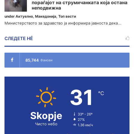
пораѓајот на струмичанката која остана
неподвижна
under
Актуелно
,
Македонија
,
Топ вести
Министерството за здравство ја информира јавноста дека...
СЛЕДЕТЕ НÉ
85,744
Фанови
31
℃
Skopje
33º - 26º
27%
Чисто небо
1.36 км/ч