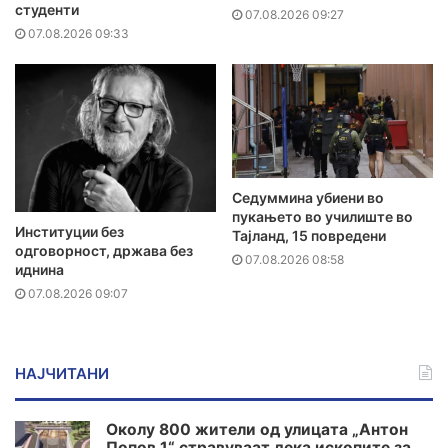
студенти
07.08.2026 09:27
07.08.2026 09:33
Седуммина убиени во
пукањето во училиште во
Институции без
Тајланд, 15 повредени
одговорност, држава без
07.08.2026 08:58
иднина
07.08.2026 09:07
НАЈЧИТАНИ
Околу 800 жители од улицата „Антон
Попов 1“ стравуваат дека ископите за