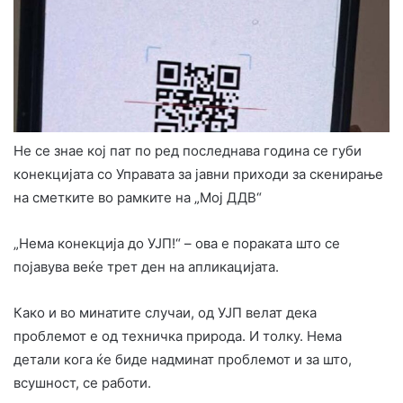
Не се знае кој пат по ред последнава година се губи
конекцијата со Управата за јавни приходи за скенирање
на сметките во рамките на „Мој ДДВ“
„Нема конекција до УЈП!“ – ова е пораката што се
појавува веќе трет ден на апликацијата.
Како и во минатите случаи, од УЈП велат дека
проблемот е од техничка природа. И толку. Нема
детали кога ќе биде надминат проблемот и за што,
всушност, се работи.