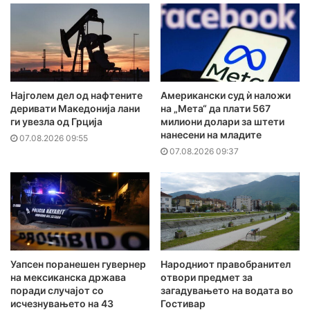
Најголем дел од нафтените
Американски суд ѝ наложи
деривати Македонија лани
на „Мета“ да плати 567
ги увезла од Грција
милиони долари за штети
нанесени на младите
07.08.2026 09:55
07.08.2026 09:37
Уапсен поранешен гувернер
Народниот правобранител
на мексиканска држава
отвори предмет за
поради случајот со
загадувањето на водата во
исчезнувањето на 43
Гостивар