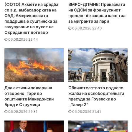
(ФОТО) Ахмети на средба
ВМРО-ДПМНЕ: Приказната
со в.д. амбасадорката на
на СДСМ за францускиот
САД: Американската
предлог ќе заврши како таа
поддршка е суштинска за
за мигранти за пари
зачувување на духот на
06.08.2026 22:40
Охридскиот договор
06.08.2026 22:44
Два активни пожари на
Обвинителството поднесе
отворено: Гори во
жалба на ослободителната
општините Македонски
пресуда за Груевски во
Брод и Струмица
,,Талир 2″
06.08.2026 22:31
06.08.2026 21:41