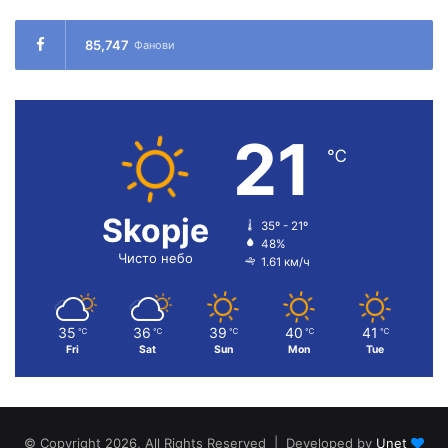
85,747
Фанови
21
℃
Skopje
35º - 21º
48%
Чисто небо
1.61 км/ч
35
36
39
40
41
℃
℃
℃
℃
℃
Fri
Sat
Sun
Mon
Tue
© Copyright 2026, All Rights Reserved | Developed by
Unet