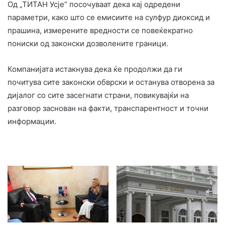
Од „ТИТАН Усје“ посочуваат дека кај одредени
параметри, како што се емисиите на сулфур диоксид и
прашина, измерените вредности се повеќекратно
пониски од законски дозволените граници.
Компанијата истакнува дека ќе продолжи да ги
почитува сите законски обврски и останува отворена за
дијалог со сите засегнати страни, повикувајќи на
разговор заснован на факти, транспарентност и точни
информации.