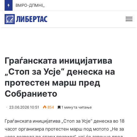
ВМРО-ДПМНЕ: Приказната на СДСМ за францускиот предлог ќе заврши како таа за мигранти за пари
М
Граѓанската иницијатива
„Стоп за Усје“ денеска на
протестен марш пред
Собранието
23.06.2026 10:51
854
1 минута читање
Граѓанската иницијатива „Стоп за Усје“ денеска во 18
часот организира протестен марш под мотото „Не за
нова дозвола по стари правила“, кој ќе започне пред