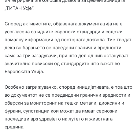
интегрираната еколошка дозвола за цементарницата
„ТИТАН Усје“.
Според активистите, објавената документација не е
усогласена со идните европски стандарди и содржи
помалку информации од постојната дозвола. Тие тврдат
дека во барањето се наведени гранични вредности
само за три загадувачи, при што дел од нив остануваат
значително повисоки од стандардите што важат во
Европската Унија.
Особено загрижувачко, според иницијативата, е тоа што
во документот не се предвидени гранични вредности и
обврски за мониторинг на тешки метали, диоксини и
фурани, супстанции кои можат да имаат сериозни
последици врз здравјето на луѓето и животната
средина.