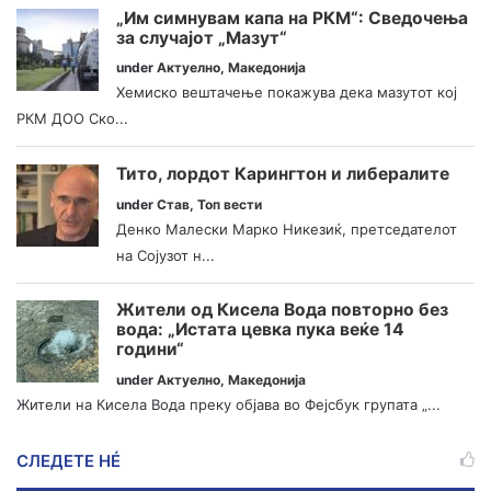
„Им симнувам капа на РКМ“: Сведочења
за случајот „Мазут“
under
Актуелно
,
Македонија
Хемиско вештачење покажува дека мазутот кој
РКМ ДОО Ско...
Тито, лордот Карингтон и либералите
under
Став
,
Топ вести
Денко Малески Марко Никезиќ, претседателот
на Сојузот н...
Жители од Кисела Вода повторно без
вода: „Истата цевка пука веќе 14
години“
under
Актуелно
,
Македонија
Жители на Кисела Вода преку објава во Фејсбук групата „...
СЛЕДЕТЕ НÉ