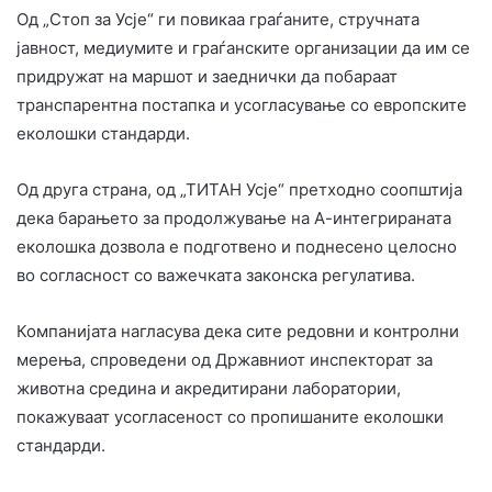
Од „Стоп за Усје“ ги повикаа граѓаните, стручната
јавност, медиумите и граѓанските организации да им се
придружат на маршот и заеднички да побараат
транспарентна постапка и усогласување со европските
еколошки стандарди.
Од друга страна, од „ТИТАН Усје“ претходно соопштија
дека барањето за продолжување на А-интегрираната
еколошка дозвола е подготвено и поднесено целосно
во согласност со важечката законска регулатива.
Компанијата нагласува дека сите редовни и контролни
мерења, спроведени од Државниот инспекторат за
животна средина и акредитирани лаборатории,
покажуваат усогласеност со пропишаните еколошки
стандарди.