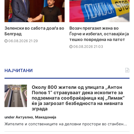
Зеленски во сабота доаѓа во
Возач прегазил жена во
Белград
Ѓорче и избегал, оставајќи ја
тешко повредена на патот
06.08.2026 21:29
06.08.2026 21:03
НАЈЧИТАНИ
Околу 800 жители од улицата „Антон
Попов 1“ стравуваат дека ископите за
подземната сообраќајница кај „Лимак“
ќе ја загрозат безбедноста на нивната
зграда
under
Актуелно
,
Македонија
Жителите и сопствениците на деловни простори во станбен...