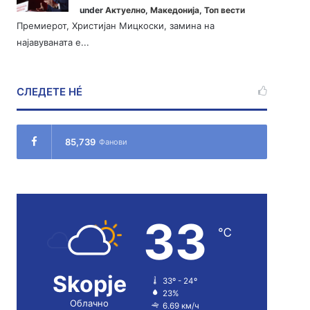
under
Актуелно
,
Македонија
,
Топ вести
Премиерот, Христијан Мицкоски, замина на
најавуваната е...
СЛЕДЕТЕ НÉ
85,739
Фанови
33
℃
Skopje
33º - 24º
23%
Облачно
6.69 км/ч