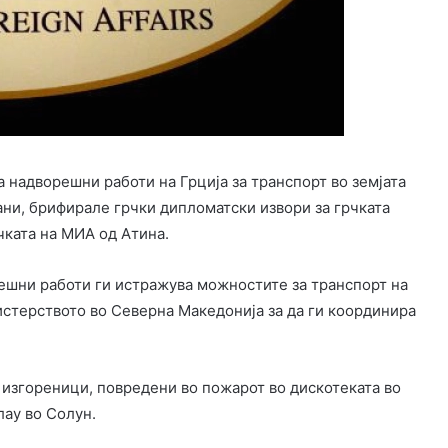
 надворешни работи на Грција за транспорт во земјата
ани, брифирале грчки дипломатски извори за грчката
чката на МИА од Атина.
ешни работи ги истражува можностите за транспорт на
истерството во Северна Македонија за да ги координира
 изгореници, повредени во пожарот во дискотеката во
ау во Солун.