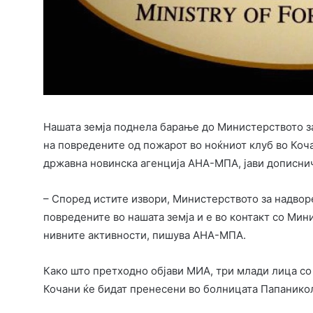
Нашата земја поднела барање до Министерството за
на повредените од пожарот во ноќниот клуб во Коч
државна новинска агенција АНА-МПА, јави дописни
– Според истите извори, Министерството за надвор
повредените во нашата земја и е во контакт со Мин
нивните активности, пишува АНА-МПА.
Како што претходно објави МИА, три млади лица со
Кочани ќе бидат пренесени во болницата Папаникол