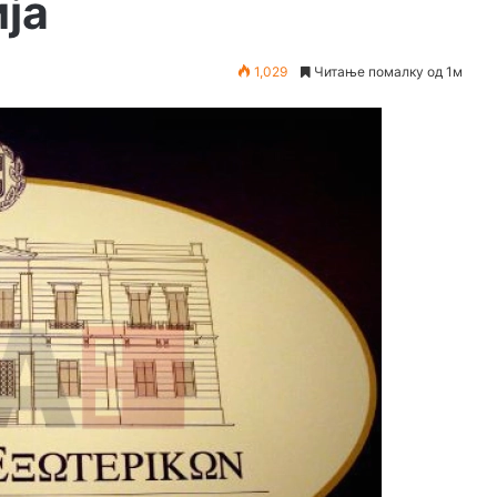
ја
1,029
Читање помалку од 1м