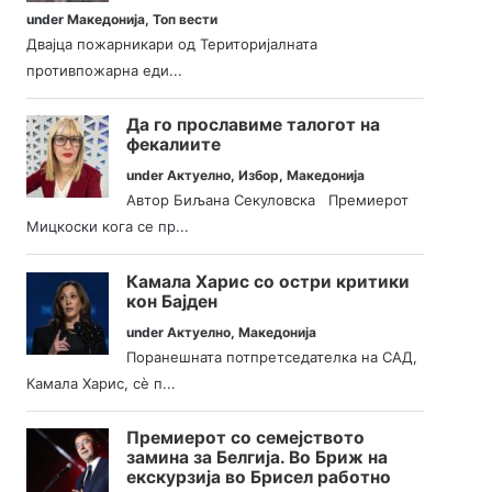
under
Македонија
,
Топ вести
Двајца пожарникари од Територијалната
противпожарна еди...
Да го прославиме талогот на
фекалиите
under
Актуелно
,
Избор
,
Македонија
Автор Биљана Секуловска Премиерот
Мицкоски кога се пр...
Камала Харис со остри критики
кон Бајден
under
Актуелно
,
Македонија
Поранешната потпретседателка на САД,
Камала Харис, сè п...
Премиерот со семејството
замина за Белгија. Во Бриж на
екскурзија во Брисел работно