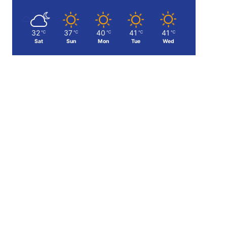
32
37
40
41
41
℃
℃
℃
℃
℃
Sat
Sun
Mon
Tue
Wed