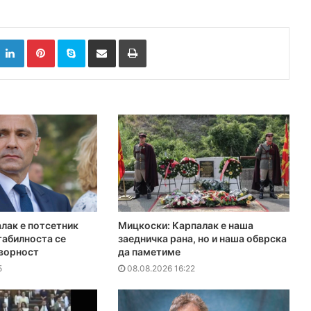
k
witter
LinkedIn
Pinterest
Skype
Сподели преку Е-маил
Испринтај
лак е потсетник
Мицкоски: Карпалак е наша
табилноста се
заедничка рана, но и наша обврска
оворност
да паметиме
5
08.08.2026 16:22