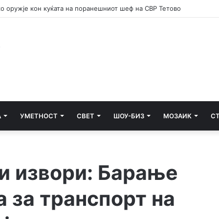
 потсетник дека мирот и стабилноста се бранат со одговорност
А
УМЕТНОСТ
СВЕТ
ШОУ-БИЗ
МОЗАИК
С
и извори: Барање
а за транспорт на