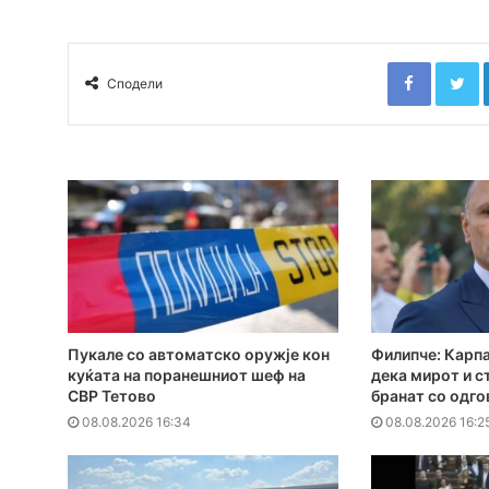
Faceboo
T
Сподели
Пукале со автоматско оружје кон
Филипче: Карпа
куќата на поранешниот шеф на
дека мирот и с
СВР Тетово
бранат со одг
08.08.2026 16:34
08.08.2026 16:2