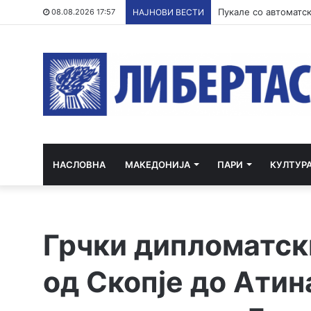
Филипче: Карпалак е
08.08.2026 17:57
НАЈНОВИ ВЕСТИ
НАСЛОВНА
МАКЕДОНИЈА
ПАРИ
КУЛТУР
Грчки дипломатск
од Скопје до Атин