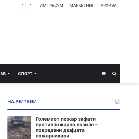
ИМПРЕСУМ
МАРКЕТИНГ
АРХИВА
Sidebar
Пребарај
ТАВ
СПОРТ
за
НАЈЧИТАНИ
Големиот пожар зафати
противпожарно возило –
повредени двајцата
пожарникари