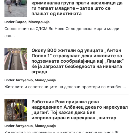
криминална група прати насилници да
ги тепаат младите – затоа што се
плашат од вистината
under
Видео
,
Македонија
Соопштение на СДСМ Во Ново Село денеска мирни млади
соц...
Околу 800 жители од улицата „Антон
Попов 1“ стравуваат дека ископите за
подземната сообраќајница кај „Лимак“
ќе ја загрозат безбедноста на нивната
зграда
under
Актуелно
,
Македонија
Жителите и сопствениците на деловни простори во станбен...
Работник Ром пријавил дека
надредениот Албанец дека го нарекувал
„циган“. Тој кажал дека бил
испровоциран и нарекуван „шиптар
under
Актуелно
,
Македонија
Комисијата за спречување и заштита од дискриминација (К...