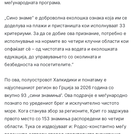
меѓународната програма.
„Сино знаме“ е доброволна еколошка ознака која им се
доделува на плажи и пристаништа кои исполнуваат 33
критериуми. За да се добие ова признание, потребно е
исполнување на нормите во четири клучни области кои
опфаќаат сè – од чистотата на водата и еколошката
едукација, до управувањето со околината и
безбедноста на посетителите.“
По ова, полуостровот Халкидики и понатаму е
најуспешниот регион во Грција за 2026 година со
вкупно 93 „сини знамиња“. Ова подрачје е меѓународно
познато по уредениот брег и исклучително чистото
море. Кога станува збор за регионите, Крит го задржува
првото место со 153 знамиња распоредени во четири
области. Тука се издвојуваат и: Родос-константно меѓу