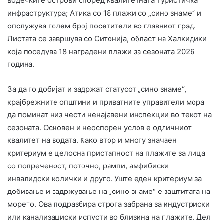
водечките острови според квалитетната туристичка
инфраструктура; Атика со 18 плажи со „сино знаме“ и
опслужува голем број посетители во главниот град.
Листата се завршува со Ситонија, област на Халкидики
која поседува 18 наградени плажи за сезоната 2026
година.
За да го добијат и задржат статусот „сино знаме“,
крајбрежните општини и приватните управители мора
да поминат низ чести ненајавени инспекции во текот на
сезоната. Основен и неоспорен услов е одличниот
квалитет на водата. Како втор и многу значаен
критериум е целосна пристапност на плажите за лица
со попреченост, поточно, рампи, амфибиски
инвалидски колички и друго. Уште еден критериум за
добивање и задржување на „сино знаме“ е заштитата на
морето. Ова подразбира строга забрана за индустриски
или канализациски испусти во близина на плажите. Дел