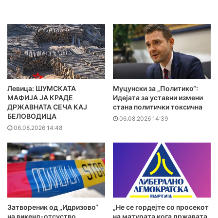
Левица: ШУМСКАТА
Муцунски за „Политико“:
МАФИЈА ЈА КРАДЕ
Идејата за уставни измени
ДРЖАВНАТА СЕЧА КАЈ
стана политички токсична
БЕЛОВОДИЦА
06.08.2026 14:39
06.08.2026 14:48
Затвореник од „Идризово“
„Не се гордејте со просекот
на викенд-отсуство
на матурата кога државата