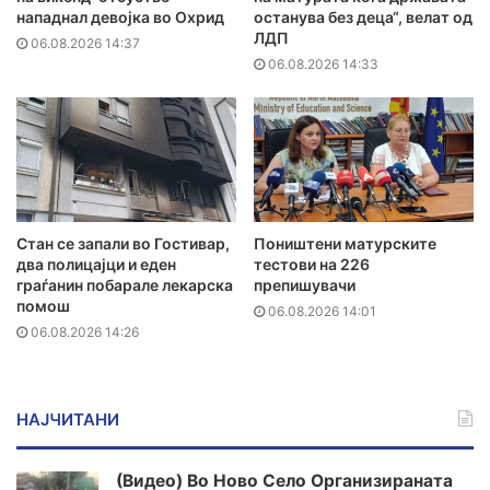
нападнал девојка во Охрид
останува без деца“, велат од
ЛДП
06.08.2026 14:37
06.08.2026 14:33
Стан се запали во Гостивар,
Поништени матурските
два полицајци и еден
тестови на 226
граѓанин побарале лекарска
препишувачи
помош
06.08.2026 14:01
06.08.2026 14:26
НАЈЧИТАНИ
(Видео) Во Ново Село Организираната