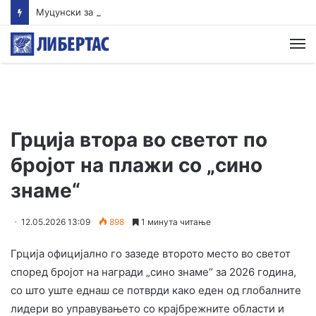
Муцунски за „Политико“: Идејата за уставни измени стана политички токсична
М
Грција втора во светот по
бројот на плажи со „сино
знаме“
12.05.2026 13:09
898
1 минута читање
Грција официјално го зазеде второто место во светот
според бројот на награди „сино знаме“ за 2026 година,
со што уште еднаш се потврди како еден од глобалните
лидери во управувањето со крајбрежните области и