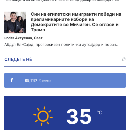
Син на египетски имигранти победи на
прелиминарните избори на
Демократите во Мичиген. Се огласи и
Трамп
under
Актуелно
,
Свет
Абдул Ел-Сајед, прогресивен политички аутсајдер и поран...
СЛЕДЕТЕ НÉ
85,747
Фанови
35
℃