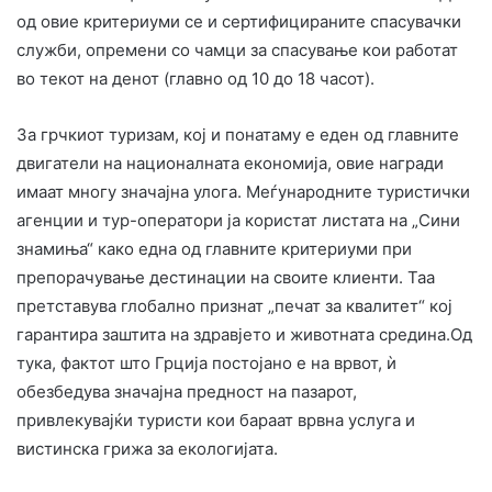
од овие критериуми се и сертифицираните спасувачки
служби, опремени со чамци за спасување кои работат
во текот на денот (главно од 10 до 18 часот).
За грчкиот туризам, кој и понатаму е еден од главните
двигатели на националната економија, овие награди
имаат многу значајна улога. Меѓународните туристички
агенции и тур-оператори ја користат листата на „Сини
знамиња“ како една од главните критериуми при
препорачување дестинации на своите клиенти. Таа
претставува глобално признат „печат за квалитет“ кој
гарантира заштита на здравјето и животната средина.Од
тука, фактот што Грција постојано е на врвот, ѝ
обезбедува значајна предност на пазарот,
привлекувајќи туристи кои бараат врвна услуга и
вистинска грижа за екологијата.