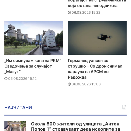
која остана неподвижна
06.08.2026 15:22
„Им симнувам капа на РКМ“:
Германец уапсен во
Сведочења за случајот
струшко – Со дрон снимал
„Мазут“
караула на АРСМ во
Радожда
06.08.2026 15:12
06.08.2026 15:08
НАЈЧИТАНИ
Околу 800 жители од улицата „Антон
Попов 1“ стравуваат дека ископите за