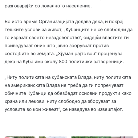
разговарајќи со локалното население.
Во исто време Организацијата додава дека, и покрај
тешките услови за живот, „Кубанците не се слободни да
го изразат своето незадоволство“, бидејќи властите ги
приведуваат оние што јавно зборуваат против
состојбите во земјата. „Хјуман рајтс воч“ проценува
дека на Куба има околу 800 политички затвореници.
„Ниту политиката на кубанската Влада, ниту политиката
на американската Влада не треба да ги попречуваат
обичните Кубанци да обезбедат основни продукти како
храна или лекови, ниту слободно да зборуваат за
условите во кои живеат“, се наведува во извештајот.