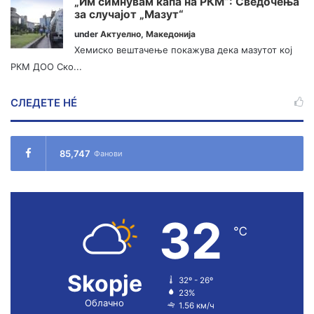
„Им симнувам капа на РКМ“: Сведочења
за случајот „Мазут“
under
Актуелно
,
Македонија
Хемиско вештачење покажува дека мазутот кој
РКМ ДОО Ско...
СЛЕДЕТЕ НÉ
85,747
Фанови
32
℃
Skopje
32º - 26º
23%
Облачно
1.56 км/ч