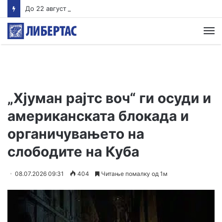
До 22 август Обвинителството треба да одлучи дали ќе подигне обвинение против Груби, во спротивно му се укинува куќниот притвор
М
„Хјуман рајтс воч“ ги осуди и
американската блокада и
органичувањето на
слободите на Куба
08.07.2026 09:31
404
Читање помалку од 1м