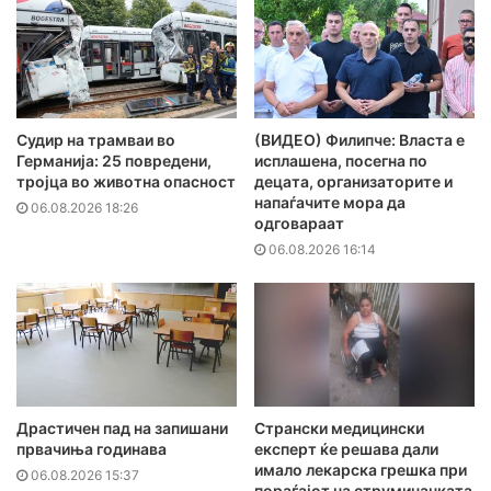
Судир на трамваи во
(ВИДЕО) Филипче: Власта е
Германија: 25 повредени,
исплашена, посегна по
тројца во животна опасност
децата, организаторите и
напаѓачите мора да
06.08.2026 18:26
одговараат
06.08.2026 16:14
Драстичен пад на запишани
Странски медицински
првачиња годинава
експерт ќе решава дали
имало лекарска грешка при
06.08.2026 15:37
пораѓајот на струмичанката