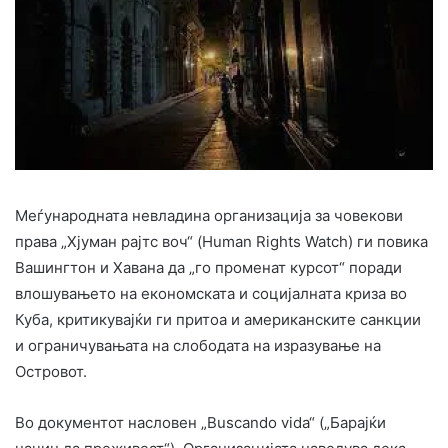
Меѓународната невладина организација за човекови
права „Хјуман рајтс воч“ (Human Rights Watch) ги повика
Вашингтон и Хавана да „го променат курсот“ поради
влошувањето на економската и социјалната криза во
Куба, критикувајќи ги притоа и американските санкции
и ограничувањата на слободата на изразување на
Островот.
Во документот насловен „Buscando vida“ („Барајќи