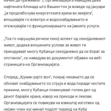
начин да преживеат“), Организацијата наведува дека
нафтената блокада што Вашингтон ја воведе од јануари
„ја продлабочува енергетската криза во земјата“,
влошувајќи го електро и водоснабдувањето и
отежнувајќи го функционирањето на јавните услуги.
„Тоа го нарушува речиси секој аспект од секојдневниот
живот, додека влошените услови за живот ги
принудуваат многу Кубанци секојдневно да се борат за
опстанок“, се наведува во документот објавен на веб-
страницата на Организацијата.
Според „Хјуман рајтс воч“, покрај чекањето да се
обноват снабдувањето со струја и вода поради честите
прекини, многу Кубанци поминуваат голем дел од
денот барајќи храна, извор на приходи и лекови.
Организацијата се повикува на извештај изготвен од
нејзин член кој минал подолг период на Куба