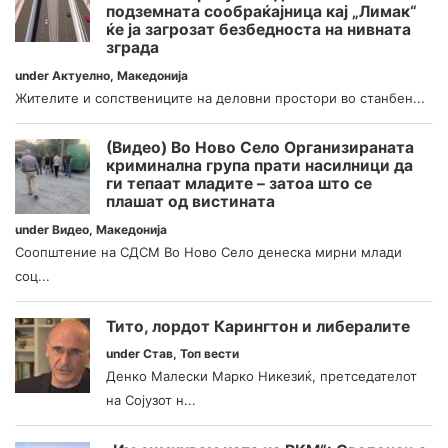
подземната сообраќајница кај „Лимак“
ќе ја загрозат безбедноста на нивната
зграда
under
Актуелно
,
Македонија
Жителите и сопствениците на деловни простори во станбен...
(Видео) Во Ново Село Организираната
криминална група прати насилници да
ги тепаат младите – затоа што се
плашат од вистината
under
Видео
,
Македонија
Соопштение на СДСМ Во Ново Село денеска мирни млади
соц...
Тито, лордот Карингтон и либералите
under
Став
,
Топ вести
Денко Малески Марко Никезиќ, претседателот
на Сојузот н...