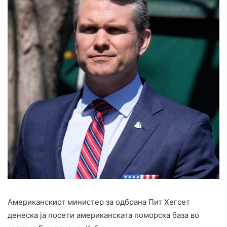
Американскиот министер за одбрана Пит Хегсет
денеска ја посети американската поморска база во