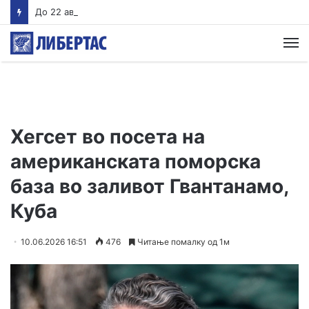
До 22 август Обвинителството треба да одлучи дали ќе подигне обвинение против Груби, во спротивно му се укинува куќниот притвор
М
Хегсет во посета на
американската поморска
база во заливот Гвантанамо,
Куба
10.06.2026 16:51
476
Читање помалку од 1м