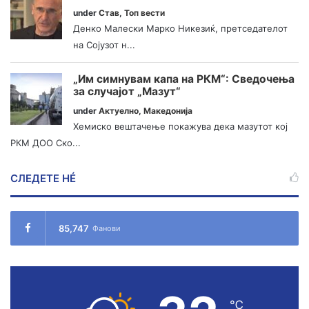
under
Став
,
Топ вести
Денко Малески Марко Никезиќ, претседателот
на Сојузот н...
„Им симнувам капа на РКМ“: Сведочења
за случајот „Мазут“
under
Актуелно
,
Македонија
Хемиско вештачење покажува дека мазутот кој
РКМ ДОО Ско...
СЛЕДЕТЕ НÉ
85,747
Фанови
℃