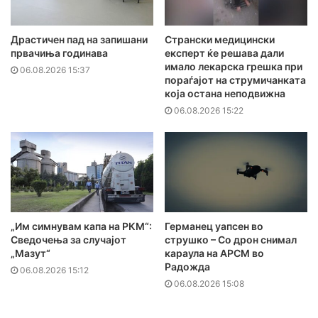
Драстичен пад на запишани
Странски медицински
првачиња годинава
експерт ќе решава дали
имало лекарска грешка при
06.08.2026 15:37
пораѓајот на струмичанката
која остана неподвижна
06.08.2026 15:22
„Им симнувам капа на РКМ“:
Германец уапсен во
Сведочења за случајот
струшко – Со дрон снимал
„Мазут“
караула на АРСМ во
Радожда
06.08.2026 15:12
06.08.2026 15:08