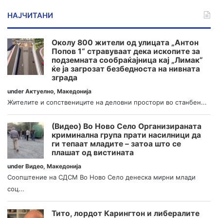
НАЈЧИТАНИ
Околу 800 жители од улицата „Антон
Попов 1“ стравуваат дека ископите за
подземната сообраќајница кај „Лимак“
ќе ја загрозат безбедноста на нивната
зграда
under
Актуелно
,
Македонија
Жителите и сопствениците на деловни простори во станбен...
(Видео) Во Ново Село Организираната
криминална група прати насилници да
ги тепаат младите – затоа што се
плашат од вистината
under
Видео
,
Македонија
Соопштение на СДСМ Во Ново Село денеска мирни млади
соц...
Тито, лордот Карингтон и либералите