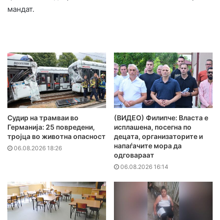
мандат.
Судир на трамваи во
(ВИДЕО) Филипче: Власта е
Германија: 25 повредени,
исплашена, посегна по
тројца во животна опасност
децата, организаторите и
напаѓачите мора да
06.08.2026 18:26
одговараат
06.08.2026 16:14