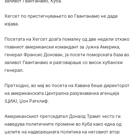
заливот Гвантанамо, Куба.
Хегсет по пристигнувањето во Гвантанамо не даде
изјава.
Посетата на Хегсет доаѓа помалку од две недели откако
главниот американски командант за Јужна Америка,
генерал Франсис Донован, ја посети поморската база во
заливот Гвантанамо и разговараше со висок кубански
генерал.
Претходно, во мај во посета на Хавана беше директорот
на американската Централна разузнавачка агенција
(ЦИА), Џон Ратклиф.
Американскиот претседател Доналд Трамп често ги
наведува политичките промени во Куба како една од
целите на надворешната политика на неговиот втор