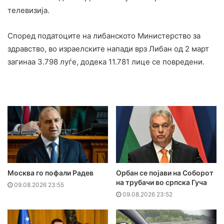
телевизија.
Според податоците на либанското Министерство за
здравство, во израелските напади врз Либан од 2 март
загинаа 3.798 луѓе, додека 11.781 лице се повредени.
Москва го пофали Радев
Орбан се појави на Соборот
на трубачи во српска Гуча
09.08.2026 23:55
09.08.2026 23:52