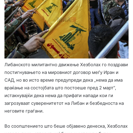
Либанското милитантно движење Хезболах го поздрави
постигнувањето на мировниот договор меѓу Иран и
САД, но во исто време предупреди дека „нема да има
враќање на состојбата што постоеше пред 2 март“,
истакнувајќи дека нема да прифати напади кои ги
загрозуваат суверенитетот на Либан и безбедноста на
неговите граѓани.
Во соопштението што беше објавено денеска, Хезболах