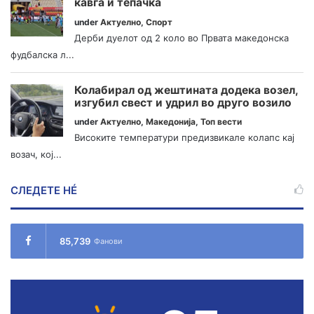
кавга и тепачка
under
Актуелно
,
Спорт
Дерби дуелот од 2 коло во Првата македонска
фудбалска л...
Колабирал од жештината додека возел,
изгубил свест и удрил во друго возило
under
Актуелно
,
Македонија
,
Топ вести
Високите температури предизвикале колапс кај
возач, кој...
СЛЕДЕТЕ НÉ
85,739
Фанови