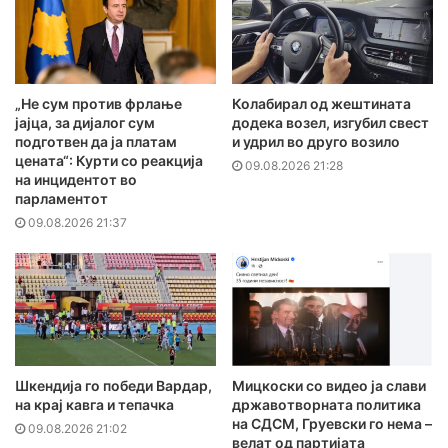
„Не сум против фрлање
Колабирал од жештината
јајца, за дијалог сум
додека возел, изгубил свест
подготвен да ја платам
и удрил во друго возило
цената“: Курти со реакција
09.08.2026 21:28
на инцидентот во
парламентот
09.08.2026 21:37
Шкендија го победи Вардар,
Мицкоски со видео ја слави
на крај кавга и тепачка
државотворната политика
на СДСМ, Груевски го нема –
09.08.2026 21:02
велат од партијата