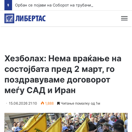
Орбан се појави на Соборот на трубачи во српска Гуча
М
Хезболах: Нема враќање на
состојбата пред 2 март, го
поздравуваме договорот
меѓу САД и Иран
15.06.2026 21:10
1,888
Читање помалку од 1м