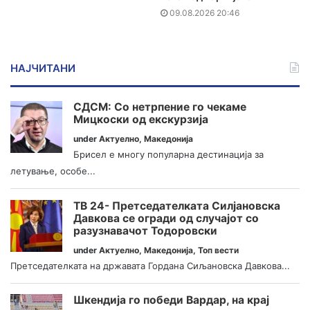
09.08.2026 20:46
НАЈЧИТАНИ
СДСМ: Со нетрпение го чекаме
Мицкоски од екскурзија
under
Актуелно
,
Македонија
Брисел е многу популарна дестинација за
летување, особе...
ТВ 24- Претседателката Силјановска
Давкова се огради од случајот со
разузнавачот Тодоровски
under
Актуелно
,
Македонија
,
Топ вести
Претседателката на државата Гордана Сиљановска Давкова...
Шкендија го победи Вардар, на крај