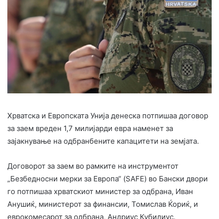
Хрватска и Европската Унија денеска потпишаа договор
за заем вреден 1,7 милијарди евра наменет за
зајакнување на одбранбените капацитети на земјата.
Договорот за заем во рамките на инструментот
„Безбедносни мерки за Европа“ (SAFE) во Бански двори
го потпишаа хрватскиот министер за одбрана, Иван
Анушиќ, министерот за финансии, Томислав Ќориќ, и
еврокомесарот за одбрана, Андриус Кубилиус.