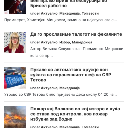
Белгија. Во Бриж на екскурзија во
Брисел работно
under
Актуелно
,
Македонија
,
Топ вести
Премиерот, Христијан Мицкоски, замина на најавуваната е...
Да го прославиме талогот на фекалиите
under
Актуелно
,
Избор
,
Македонија
Автор Биљана Секуловска Премиерот Мицкоски
кога се пр...
Пукале со автоматско оружје кон
куќата на поранешниот шеф на СВР
Тетово
under
Актуелно
,
Македонија
Утрово во СВР Тетово било пријавено дека околу 04:20 ча...
Пожар кај Волково во кој изгоре и куќа
се става под контрола, нов пожар
избувна зад Водно
under
Актуелно
,
Македонија
,
Топ вести