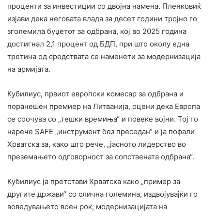
проценти за инвестиции со двојна намена. Пленковиќ
изјави дека неговата влада за десет години тројно го
зголемила буџетот за одбрана, кој во 2025 година
достигнал 2,1 процент од БДП, при што околу една
третина од средствата се наменети за модернизација
на армијата.
Кубилиус, првиот европски комесар за одбрана и
поранешен премиер на Литванија, оцени дека Европа
се соочува со „тешки времиња“ и повеќе војни. Тој го
нарече SAFE „инструмент без преседан“ и ја пофали
Хрватска за, како што рече, „јасното лидерство во
преземањето одговорност за сопствената одбрана“.
Кубилиус ја претстави Хрватска како „пример за
другите држави“ со слична големина, издвојувајќи го
воведувањето воен рок, модернизацијата на