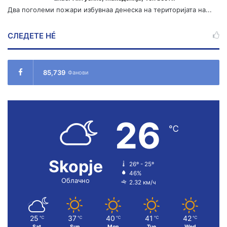
Два поголеми пожари избувнаа денеска на територијата на...
СЛЕДЕТЕ НÉ
85,739
Фанови
26
℃
Skopje
26º - 25º
46%
Облачно
2.32 км/ч
25
37
40
41
42
℃
℃
℃
℃
℃
Sat
Sun
Mon
Tue
Wed