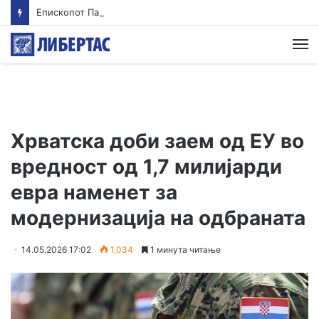
Епископот Партениј на Света Гора, првпат по 36 години
М
Хрватска доби заем од ЕУ во
вредност од 1,7 милијарди
евра наменет за
модернизација на одбраната
14.05.2026 17:02
1,034
1 минута читање