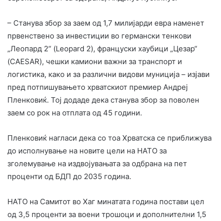
– Станува збор за заем од 1,7 милијарди евра наменет
првенствено за инвестиции во германски тенкови
„Леопард 2“ (Leopard 2), француски хаубици „Цезар“
(CAESAR), чешки камиони важни за транспорт и
логистика, како и за различни видови муниција – изјави
пред потпишувањето хрватскиот премиер Андреј
Пленковиќ. Тој додаде дека станува збор за поволен
заем со рок на отплата од 45 години.
Пленковиќ нагласи дека со тоа Хрватска се приближува
до исполнување на новите цели на НАТО за
зголемување на издвојувањата за одбрана на пет
проценти од БДП до 2035 година.
НАТО на Самитот во Хаг минатата година постави цел
од 3,5 проценти за воени трошоци и дополнителни 1,5