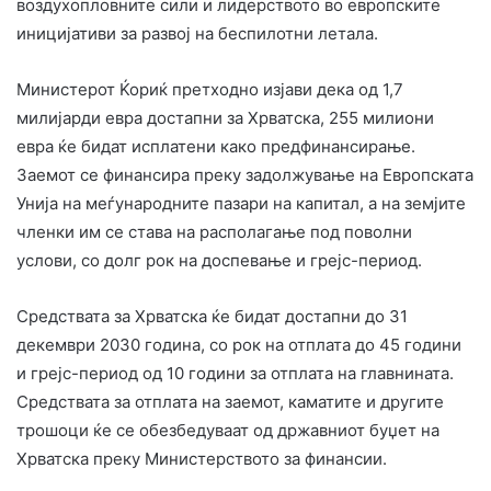
воздухопловните сили и лидерството во европските
иницијативи за развој на беспилотни летала.
Министерот Ќориќ претходно изјави дека од 1,7
милијарди евра достапни за Хрватска, 255 милиони
евра ќе бидат исплатени како предфинансирање.
Заемот се финансира преку задолжување на Европската
Унија на меѓународните пазари на капитал, а на земјите
членки им се става на располагање под поволни
услови, со долг рок на доспевање и грејс-период.
Средствата за Хрватска ќе бидат достапни до 31
декември 2030 година, со рок на отплата до 45 години
и грејс-период од 10 години за отплата на главнината.
Средствата за отплата на заемот, каматите и другите
трошоци ќе се обезбедуваат од државниот буџет на
Хрватска преку Министерството за финансии.