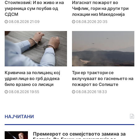
Стоилковиќ: И во живо и на
Изгаснат пожарот во
умреница сум поубав од
Чифлик, гори на други три
СДСМ
локации низ Македонија
08.08.2026 21:09
08.08.2026 20:35
Кривична за полицаец кој
Три ер трактори се
удрил лице во грб додека
вклучуваат во гаснењето на
било врзано со лисици
пожарот во Сопиште
08.08.2026 19:55
08.08.2026 18:33
НАЈЧИТАНИ
Премиерот со семејството замина за