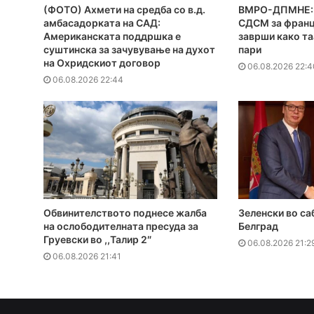
(ФОТО) Ахмети на средба со в.д.
ВМРО-ДПМНЕ: 
амбасадорката на САД:
СДСМ за франц
Американската поддршка е
заврши како та
суштинска за зачувување на духот
пари
на Охридскиот договор
06.08.2026 22:4
06.08.2026 22:44
Обвинителството поднесе жалба
Зеленски во са
на ослободителната пресуда за
Белград
Груевски во ,,Талир 2″
06.08.2026 21:2
06.08.2026 21:41