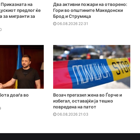
Приказната на
Два активни пожари на отворено:
ускиот предлог ќе
Гори во општините Македонски
а за мигранти за
Брод и Струмица
06.08.2026 22:31
0
бота доаѓа во
Возач прегазил жена во Ѓорче и
избегал, оставајќи ја тешко
повредена на патот
9
06.08.2026 21:03