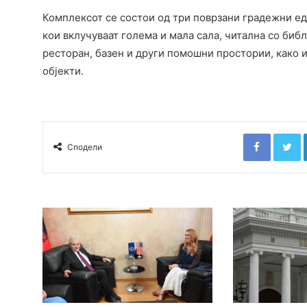
Комплексот се состои од три поврзани градежни ед
кои вклучуваат голема и мала сала, читална со библ
ресторан, базен и други помошни простории, како 
објекти.
Faceboo
T
Сподели