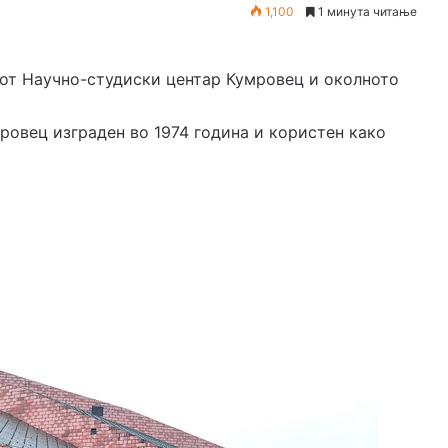
1,100
1 минута читање
сот Научно-студиски центар Кумровец и околното
овец изграден во 1974 година и користен како