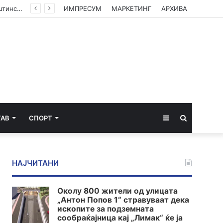
(ФОТО) Ахмети на средба со в.д. амбасадорката на САД: Американската поддршка е суштинска за зачувување на духот на Охридскиот договор
ИМПРЕСУМ
МАРКЕТИНГ
АРХИВА
Sidebar
Пребарај
ТАВ
СПОРТ
за
НАЈЧИТАНИ
Околу 800 жители од улицата
„Антон Попов 1“ стравуваат дека
ископите за подземната
сообраќајница кај „Лимак“ ќе ја