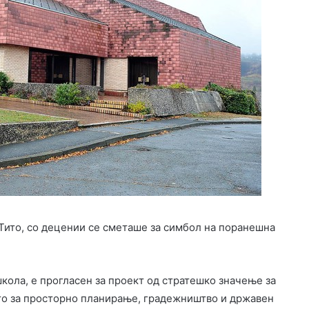
Тито, со децении се сметаше за симбол на поранешна
ола, е прогласен за проект од стратешко значење за
ото за просторно планирање, градежништво и државен