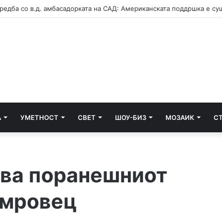
А
УМЕТНОСТ
СВЕТ
ШОУ-БИЗ
МОЗАИК
С
ава поранешниот
умровец