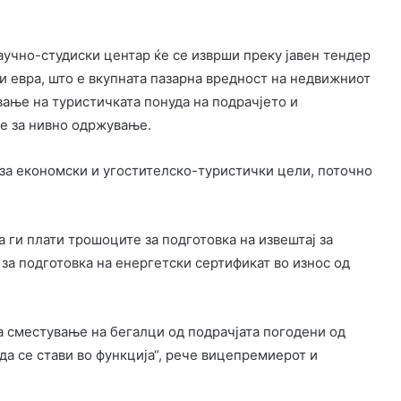
аучно-студиски центар ќе се изврши преку јавен тендер
и евра, што е вкупната пазарна вредност на недвижниот
ување на туристичката понуда на подрачјето и
е за нивно одржување.
за економски и угостителско-туристички цели, поточно
а ги плати трошоците за подготовка на извештај за
 за подготовка на енергетски сертификат во износ од
а сместување на бегалци од подрачјата погодени од
да се стави во функција“, рече вицепремиерот и