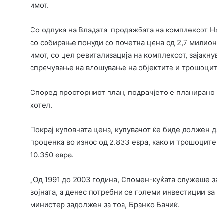
имот.
Со одлука на Владата, продажбата на комплексот Н
со собирање понуди со почетна цена од 2,7 милион
имот, со цел ревитализација на комплексот, зајакн
спречување на влошување на објектите и трошоцит
Според просторниот план, подрачјето е планирано 
хотел.
Покрај куповната цена, купувачот ќе биде должен д
проценка во износ од 2.833 евра, како и трошоците
10.350 евра.
„Од 1991 до 2003 година, Спомен-куќата служеше з
војната, а денес потребни се големи инвестиции за 
министер задолжен за тоа, Бранко Бачиќ.