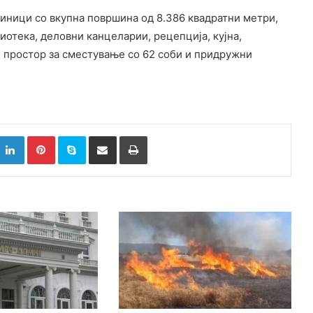
иници со вкупна површина од 8.386 квадратни метри,
иотека, деловни канцеларии, рецепција, кујна,
и простор за сместување со 62 соби и придружни
k
witter
LinkedIn
Pinterest
Skype
Сподели преку Е-маил
Испринтај