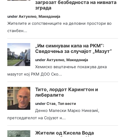
загрозат безбедноста на нивната
зграда
under
Актуелно
,
Македонија
Жителите и сопствениците на деловни простори во
станбен...
„Им симнувам капа на РКМ“:
Сведочења за случајот „Мазут“
under
Актуелно
,
Македонија
Хемиско вештачење покажува дека
мазутот кој РКМ ДОО Ско...
Тито, лордот Карингтон и
либералите
under
Став
,
Топ вести
Денко Малески Марко Никезиќ,
претседателот на Сојузот н...
Жители од Кисела Вода