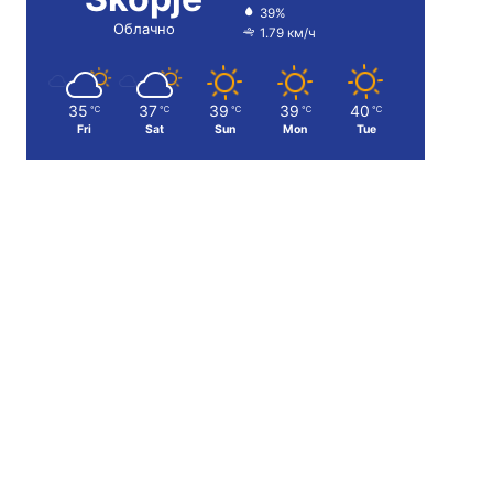
39%
Облачно
1.79 км/ч
35
37
39
39
40
℃
℃
℃
℃
℃
Fri
Sat
Sun
Mon
Tue