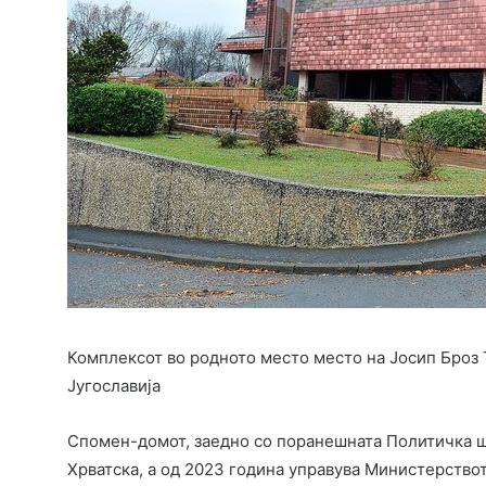
Комплексот во родното место место на Јосип Броз 
Југославија
Спомен-домот, заедно со поранешната Политичка шк
Хрватска, а од 2023 година управува Министерств