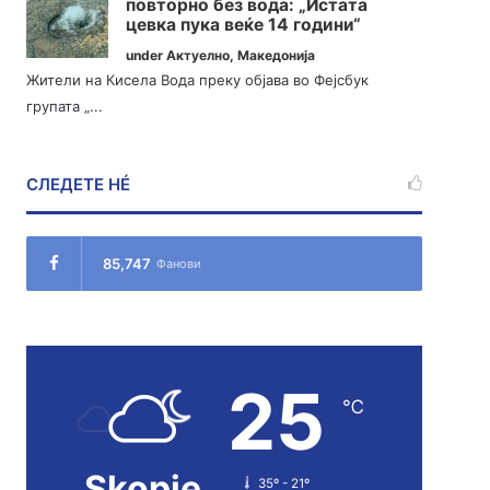
повторно без вода: „Истата
цевка пука веќе 14 години“
under
Актуелно
,
Македонија
Жители на Кисела Вода преку објава во Фејсбук
групата „...
СЛЕДЕТЕ НÉ
85,747
Фанови
25
℃
Skopje
35º - 21º