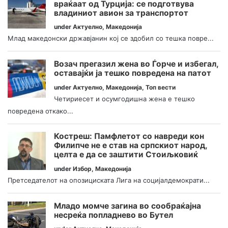
враќаат од Турција: се подготвува
владиниот авион за транспортот
under
Актуелно
,
Македонија
Млад македонски државјанин кој се здобил со тешка повре...
Возач прегазил жена во Ѓорче и избегал,
оставајќи ја тешко повредена на патот
under
Актуелно
,
Македонија
,
Топ вести
Четириесет и осумгодишна жена е тешко
повредена откако...
Костреш: Памфлетот со навреди кон
Филипче не е став на српскиот народ,
целта е да се заштити Стоиљковиќ
under
Избор
,
Македонија
Претседателот на опозициската Лига на социјалдемократи...
Младо момче загина во сообраќајна
несреќа попладнево во Бутел