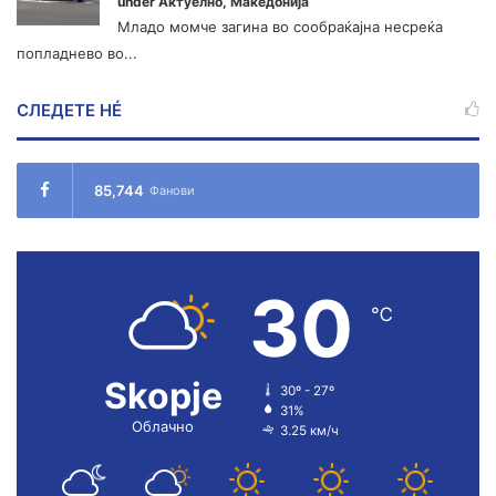
under
Актуелно
,
Македонија
Младо момче загина во сообраќајна несреќа
попладнево во...
СЛЕДЕТЕ НÉ
85,744
Фанови
30
℃
Skopje
30º - 27º
31%
Облачно
3.25 км/ч