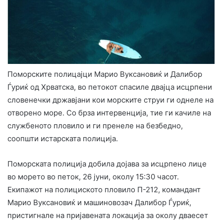
Поморските полицајци Марио Вуксановиќ и Далибор
Ѓуриќ од Хрватска, во петокот спасиле двајца исцрпени
словенечки државјани кои морските струи ги однеле на
отворено море. Со брза интервенција, тие ги качиле на
службеното пловило и ги пренеле на безбедно,
соопшти истарската полиција.
Поморската полиција добила дојава за исцрпено лице
во морето во петок, 26 јуни, околу 15:30 часот.
Екипажот на полициското пловило П-212, командант
Марио Вуксановиќ и машиновозач Далибор Ѓуриќ,
пристигнале на пријавената локација за околу дваесет