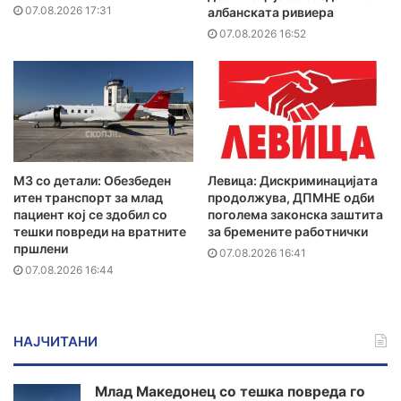
07.08.2026 17:31
албанската ривиера
07.08.2026 16:52
MЗ со детали: Обезбеден
Левица: Дискриминацијата
итен транспорт за млад
продолжува, ДПМНЕ одби
пациент кој се здобил со
поголема законска заштита
тешки повреди на вратните
за бремените работнички
пршлени
07.08.2026 16:41
07.08.2026 16:44
НАЈЧИТАНИ
Млад Македонец со тешка повреда го