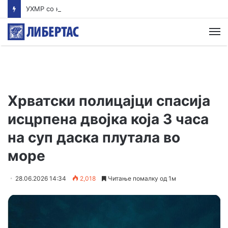
УХМР со најнова прогноза: Најави нестабилно со дожд и грмежи во Куманово, Струмица, Полог и на југот од земјава
М
Хрватски полицајци спасија
исцрпена двојка која 3 часа
на суп даска плутала во
море
28.06.2026 14:34
2,018
Читање помалку од 1м