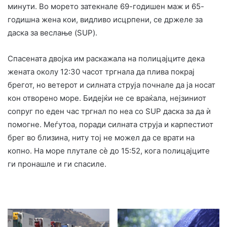
минути. Во морето затекнале 69-годишен маж и 65-
годишна жена кои, видливо исцрпени, се држеле за
даска за веслање (SUP).
Спасената двојка им раскажала на полицајците дека
жената околу 12:30 часот тргнала да плива покрај
брегот, но ветерот и силната струја почнале да ја носат
кон отворено море. Бидејќи не се враќала, нејзиниот
сопруг по еден час тргнал по неа со SUP даска за да ѝ
помогне. Меѓутоа, поради силната струја и карпестиот
брег во близина, ниту тој не можел да се врати на
копно. На море плутале сè до 15:52, кога полицајците
ги пронашле и ги спасиле.