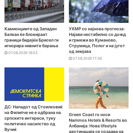
Камионџиите од Западен
УХМР со најнова прогноза:
Балкан ќе блокираат
Најави нестабилно со дожд
граници бидејќи Брисел ги
и грмежи во Куманово,
игнорира нивните барања
Струмица, Полог и на југот
од земјава
07.08.2026 18:03
07.08.2026 17:36
ДС: Нападот од Стоилковиќ
на Филипче не е одбрана на
Green Coast го носи
српските интереси, туку
Nammos Hotels & Resorts во
политичко насилство од
Албанија: Нова lifestyle
Вучиќ
дестинација се создава на