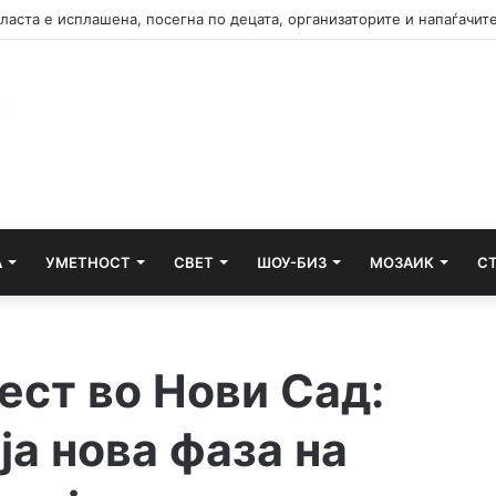
А
УМЕТНОСТ
СВЕТ
ШОУ-БИЗ
МОЗАИК
С
ест во Нови Сад:
ја нова фаза на