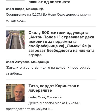
плашат од вистината
under
Видео
,
Македонија
Соопштение на СДСМ Во Ново Село денеска мирни
млади соц...
Околу 800 жители од улицата
„Антон Попов 1“ стравуваат дека
ископите за подземната
сообраќајница кај „Лимак“ ќе ја
загрозат безбедноста на нивната
зграда
under
Актуелно
,
Македонија
Жителите и сопствениците на деловни простори во
станбен...
Тито, лордот Карингтон и
либералите
under
Став
,
Топ вести
Денко Малески Марко Никезиќ,
претседателот на Сојузот н...