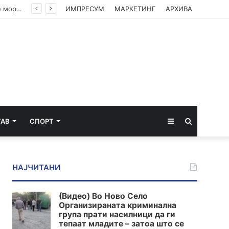
(ВИДЕО) Филипче: Власта е исплашена, посегна по децата, организаторите и напаѓачите мора да одговараат
ИМПРЕСУМ
МАРКЕТИНГ
АРХИВА
Sidebar
Пребарај
ТАВ
СПОРТ
за
НАЈЧИТАНИ
(Видео) Во Ново Село
Организираната криминална
група прати насилници да ги
тепаат младите – затоа што се