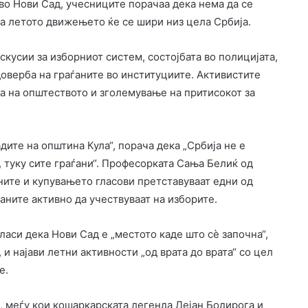
во Нови Сад, учесниците порачаа дека нема да се
 на летото движењето ќе се шири низ цела Србија.
скусии за изборниот систем, состојбата во полицијата,
доверба на граѓаните во институциите. Активистите
а на општеството и зголемување на притисокот за
дите на општина Кула“, порача дека „Србија не е
 туку сите граѓани“. Професорката Сања Белиќ од
ите и купувањето гласови претставуваат едни од
аните активно да учествуваат на изборите.
ласи дека Нови Сад е „местото каде што сè започна“,
 и најави летни активности „од врата до врата“ со цел
е.
, меѓу кои кошаркарската легенда Дејан Бодирога и