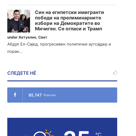
Син на египетски имигранти
победи на прелиминарните
избори на Демократите во
Мичиген. Се огласи и Трамп
under
Актуелно
,
Свет
Абдул Ел-Сајед, прогресивен политички аутсајдер и
поран...
СЛЕДЕТЕ НÉ
85,747
Фанови
℃