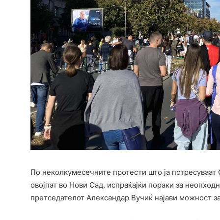
По неколкумесечните протести што ја потресуваат С
овојпат во Нови Сад, испраќајќи пораки за неопхо
претседателот Александар Вучиќ најави можност з