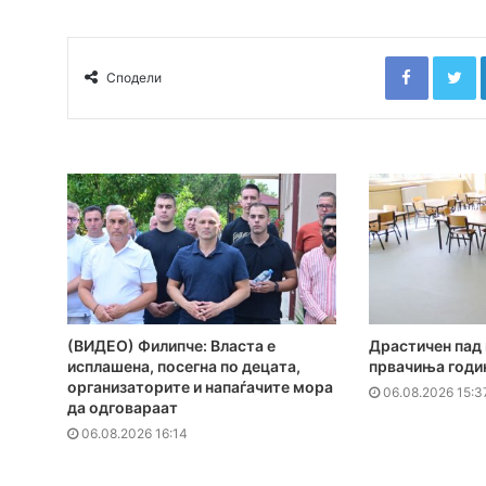
Faceboo
T
Сподели
(ВИДЕО) Филипче: Власта е
Драстичен пад 
исплашена, посегна по децата,
првачиња годи
организаторите и напаѓачите мора
06.08.2026 15:3
да одговараат
06.08.2026 16:14