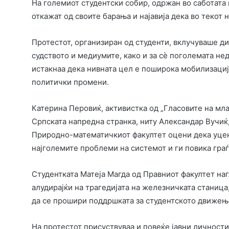
На големиот студентски собир, одржан во саботата 
откажат од своите барања и најавија дека во текот
Протестот, организиран од студенти, вклучуваше ди
судството и медиумите, како и за сè поголемата не
истакнаа дека нивната цел е поширока мобилизациј
политички промени.
Катерина Перовиќ, активистка од „Гласовите на мла
Српската напредна странка, ниту Александар Вучиќ,
Природно-математичкиот факултет оцени дека уцен
најголемите проблеми на системот и ги повика граѓ
Студентката Матеја Магда од Правниот факултет наг
алудирајќи на трагедијата на железничката станица,
да се прошири поддршката за студентското движењ
На протестот присуствуваа и повеќе јавни личности