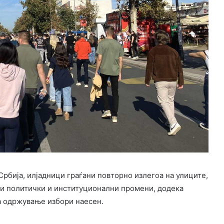
рбија, илјадници граѓани повторно излегоа на улиците,
дни политички и институционални промени, додека
а одржување избори наесен.