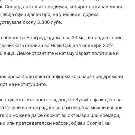
иќ. Според локалните медиуми, собирот поминал мирно
јавија официјален број на учесници, додека
уствувале околу 3.300 луѓе.
 собирот во Белград, одржан на 23 мај, и продолжение
лезничката станица во Нови Сад на 1 ноември 2024
16 лица. Демонстрантите и натаму бараат политичка и
поширока политичка платформа која бара предвремени
ост на институциите.
он студентските протести, додека Вучиќ најави дека на
а 27 јуни во Белград, ќе се разговара за можни избори
ите би можеле да се одржат во октомври или ноември,
рни или претседателски избори, објави
Скопје1.мк
.