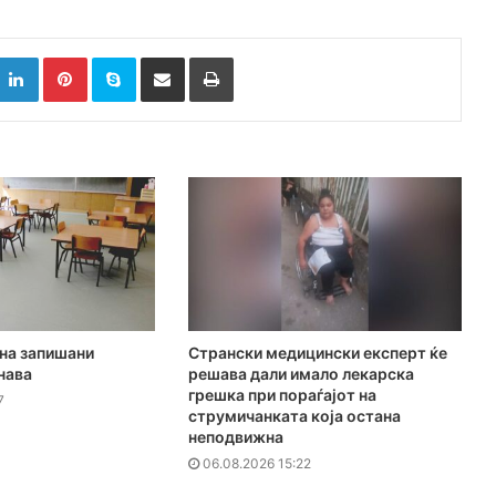
k
witter
LinkedIn
Pinterest
Skype
Сподели преку Е-маил
Испринтај
на запишани
Странски медицински експерт ќе
нава
решава дали имало лекарска
грешка при пораѓајот на
7
струмичанката која остана
неподвижна
06.08.2026 15:22