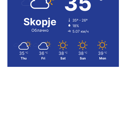
35
Skopje
35º - 26º
18%
Облачно
5.07 км/ч
35
36
38
38
39
℃
℃
℃
℃
℃
Thu
Fri
Sat
Sun
Mon