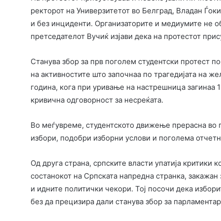
ректорот на Универзитетот во Белград, Владан Ѓок
и без инциденти. Организаторите и медиумите не об
претседателот Вучиќ изјави дека на протестот прис
Станува збор за прв поголем студентски протест по
на активностите што започнаа по трагедијата на же
година, кога при уривање на настрешница загинаа 
кривична одговорност за несреќата.
Во меѓувреме, студентското движење прерасна во 
избори, подобри изборни услови и поголема отчетн
Од друга страна, српските власти упатија критики к
состанокот на Српската напредна странка, закажан з
и идните политички чекори. Тој посочи дека избор
без да прецизира дали станува збор за парламента