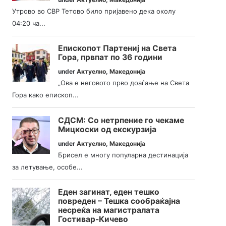
Утрово во СВР Тетово било пријавено дека околу
04:20 ча...
Епископот Партениј на Света
Гора, првпат по 36 години
under
Актуелно
,
Македонија
„Ова е неговото прво доаѓање на Света
Гора како епископ...
СДСМ: Со нетрпение го чекаме
Мицкоски од екскурзија
under
Актуелно
,
Македонија
Брисел е многу популарна дестинација
за летување, особе...
Еден загинат, еден тешко
повреден – Тешка сообраќајна
несреќа на магистралата
Гостивар-Кичево