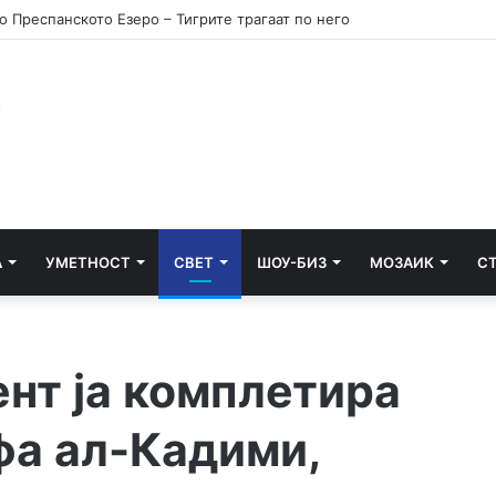
А
УМЕТНОСТ
СВЕТ
ШОУ-БИЗ
МОЗАИК
С
нт ја комплетира
фа ал-Кадими,