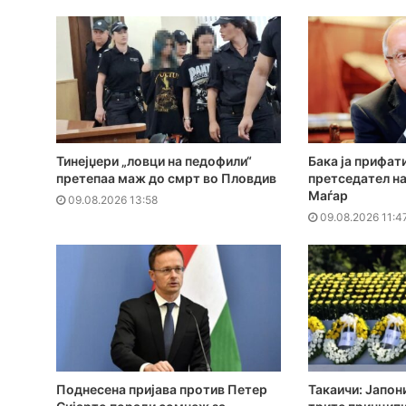
Тинејџери „ловци на педофили“
Бака ја прифат
претепаа маж до смрт во Пловдив
претседател на
Маѓар
09.08.2026 13:58
09.08.2026 11:4
Поднесена пријава против Петер
Такаичи: Јапон