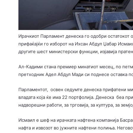
Ирачкиот Парламент денеска го одобри остатокот 
прифаќајќи го изборот на Ихсан Абдул Џабар Исмаил
другите шест министерски функции, изјавија прате
Ал-Кадими стана премиер минатиот месец, по петм
претходник Адел Абдул Мади си поднесе оставка по
Парламентот, освен седумте денеска прифатени ми
владата која ќе има 22 портфолија. Денеска беа пр
надворешни работи, за трговија, за култура, за земјо
Исмаил е шеф на ирачката нафтена компанија Басра
нафта и извозот во јужните нафтени полиња. Негово