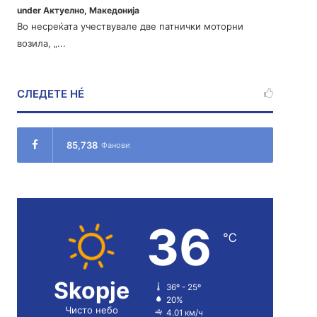
under
Актуелно
,
Македонија
Во несреќата учествувале две патнички моторни
возила, „...
СЛЕДЕТЕ НÉ
85,738
Фанови
36
℃
Skopje
36º - 25º
20%
Чисто небо
4.01 км/ч