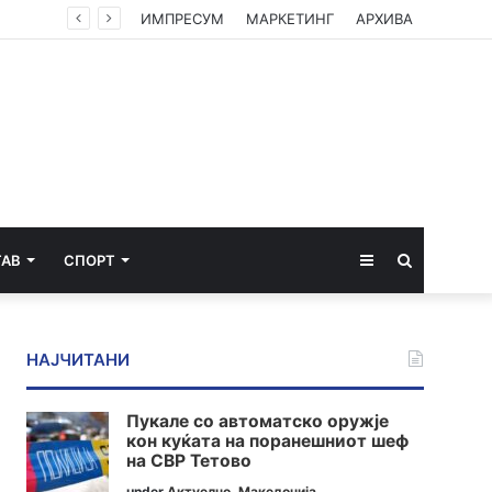
ЦУК со пресек до 13 часот: Активни пожари во Аеродром, Илинден, Босилово, Крива Паланка и Гостивар
ИМПРЕСУМ
МАРКЕТИНГ
АРХИВА
Sidebar
Пребарај
ТАВ
СПОРТ
за
НАЈЧИТАНИ
Пукале со автоматско оружје
кон куќата на поранешниот шеф
на СВР Тетово
under
Актуелно
,
Македонија