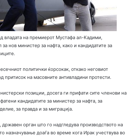
од владата на премиерот Мустафа ал-Кадими,
 за нов министер за нафта, како и кандидатите за
ниците.
есечниот политички ќорсокак, откако неговиот
д притисок на масовните антивладини протести.
нистерски позиции, досега ги прифати сите членови на
ифатени кандидатите за министер за нафта, за
делие, за правда и за миграција.
, државен орган што го надгледува производството на
то назначување доаѓа во време кога Ирак учествува во