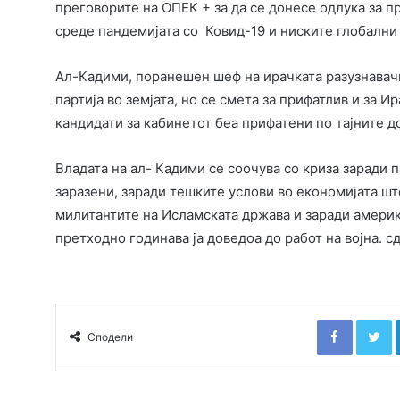
преговорите на ОПЕК + за да се донесе одлука за 
среде пандемијата со Ковид-19 и ниските глобални 
Ал-Кадими, поранешен шеф на ирачката разузнавачк
партија во земјата, но се смета за прифатлив и за И
кандидати за кабинетот беа прифатени по тајните 
Владата на ал- Кадими се соочува со криза заради п
заразени, заради тешките услови во економијата што
милитантите на Исламската држава и заради америк
претходно годинава ја доведоа до работ на војна. сд
Faceboo
T
Сподели