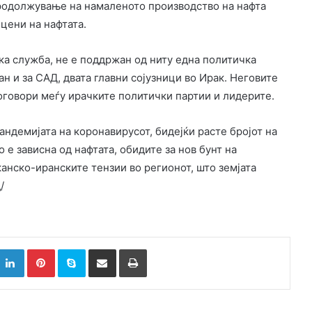
продолжување на намаленото производство на нафта
цени на нафтата.
а служба, не е поддржан од ниту една политичка
ран и за САД, двата главни сојузници во Ирак. Неговите
договори меѓу ирачките политички партии и лидерите.
андемијата на коронавирусот, бидејќи расте бројот на
 е зависна од нафтата, обидите за нов бунт на
анско-иранските тензии во регионот, што земјата
/
k
witter
LinkedIn
Pinterest
Skype
Сподели преку Е-маил
Испринтај