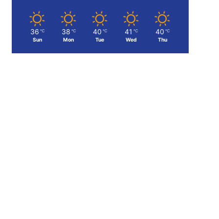
36
38
40
41
40
℃
℃
℃
℃
℃
Sun
Mon
Tue
Wed
Thu