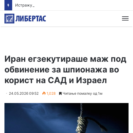
Истражување: Помалиот внес на протеини овозможува поздрав и подолг живот
М
Иран егзекутираше маж под
обвинение за шпионажа во
корист на САД и Израел
24.05.2026 09:52
1,028
Читање помалку од 1м