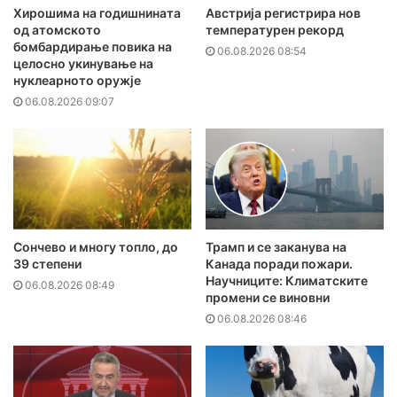
Хирошима на годишнината
Австрија регистрира нов
од атомското
температурен рекорд
бомбардирање повика на
06.08.2026 08:54
целосно укинување на
нуклеарното оружје
06.08.2026 09:07
Сончево и многу топло, до
Трамп и се заканува на
39 степени
Канада поради пожари.
Научниците: Климатските
06.08.2026 08:49
промени се виновни
06.08.2026 08:46