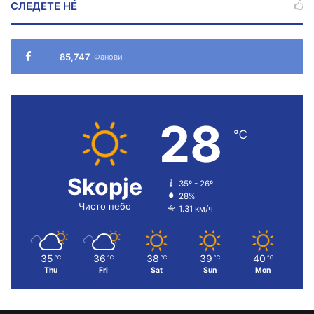
СЛЕДЕТЕ НÉ
85,747
Фанови
28
℃
Skopje
35º - 26º
28%
Чисто небо
1.31 км/ч
35
36
38
39
40
℃
℃
℃
℃
℃
Thu
Fri
Sat
Sun
Mon