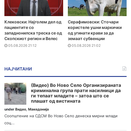
Клековски: Најголем дел од
Серафимовски: Сточари
пациентите сo
користеле ушни маркички
западнонилска треска се од
од угинати крави за да
Скопскиот регион и Велес
земаат субвенции
05.08.2026 21:12
05.08.2026 21:02
НАЈЧИТАНИ
(Видео) Во Ново Село Организираната
криминална група прати насилници да
ги тепаат младите – затоа што се
плашат од вистината
under
Видео
,
Македонија
Соопштение на СДСМ Во Ново Село денеска мирни млади
соц...