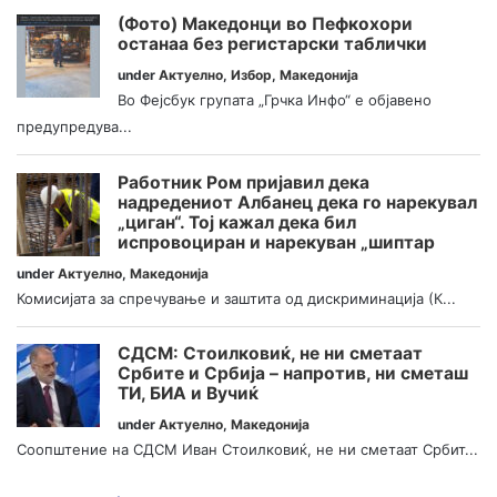
(Фото) Македонци во Пефкохори
останаа без регистарски таблички
under
Актуелно
,
Избор
,
Македонија
Во Фејсбук групата „Грчка Инфо“ е објавено
предупредува...
Работник Ром пријавил дека
надредениот Албанец дека го нарекувал
„циган“. Тој кажал дека бил
испровоциран и нарекуван „шиптар
under
Актуелно
,
Македонија
Комисијата за спречување и заштита од дискриминација (К...
СДСМ: Стоилковиќ, не ни сметаат
Србите и Србија – напротив, ни сметаш
ТИ, БИА и Вучиќ
under
Актуелно
,
Македонија
Соопштение на СДСМ Иван Стоилковиќ, не ни сметаат Србит...