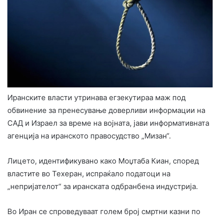
Иранските власти утринава егзекутираа маж под
обвинение за пренесување доверливи информации на
САД и Израел за време на војната, јави информативната
агенција на иранското правосудство „Мизан“.
Лицето, идентификувано како Моџтаба Киан, според
властите во Техеран, испраќало податоци на
„непријателот“ за иранската одбранбена индустрија.
Во Иран се спроведуваат голем број смртни казни по