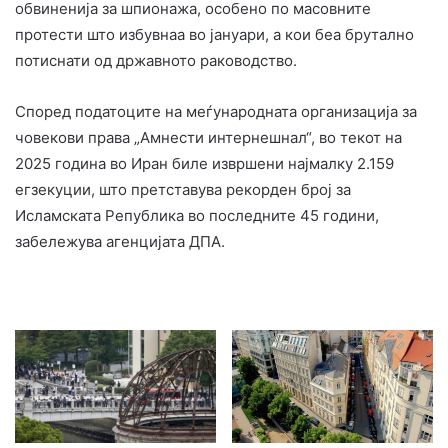
обвиненија за шпионажа, особено по масовните
протести што избувнаа во јануари, а кои беа брутално
потиснати од државното раководство.
Според податоците на меѓународната организација за
човекови права „Амнести интернешнал“, во текот на
2025 година во Иран биле извршени најмалку 2.159
егзекуции, што претставува рекорден број за
Исламската Република во последните 45 години,
забележува агенцијата ДПА.