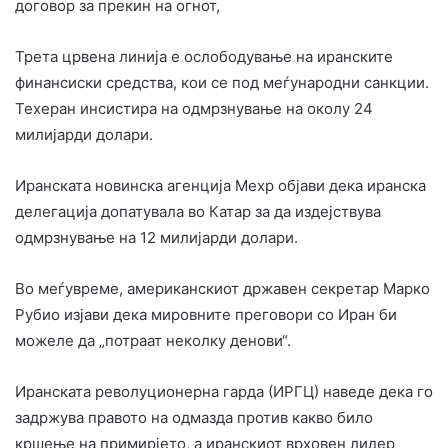
договор за прекин на огнот,
Трета црвена линија е ослободување на иранските
финансиски средства, кои се под меѓународни санкции.
Техеран инсистира на одмрзнување на околу 24
милијарди долари.
Иранската новинска агенција Мехр објави дека иранска
делегација допатувала во Катар за да издејствува
одмрзнување на 12 милијарди долари.
Во меѓувреме, американскиот државен секретар Марко
Рубио изјави дека мировните преговори со Иран би
можеле да „потраат неколку денови“.
Иранската револуционерна гарда (ИРГЦ) наведе дека го
задржува правото на одмазда против какво било
кршење на примирјето, а иранскиот врховен лидер