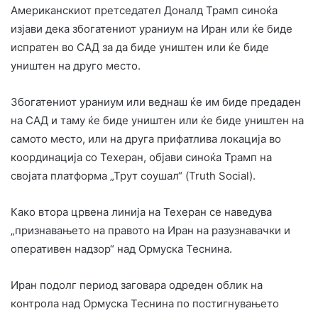
Американскиот претседател Доналд Трамп синоќа
изјави дека збогатениот ураниум на Иран или ќе биде
испратен во САД за да биде уништен или ќе биде
уништен на друго место.
Збогатениот ураниум или веднаш ќе им биде предаден
на САД и таму ќе биде уништен или ќе биде уништен на
самото место, или на друга прифатлива локација во
координација со Техеран, објави синоќа Трамп на
својата платформа „Трут соушал“ (Truth Social).
Како втора црвена линија на Техеран се наведува
„признавањето на правото на Иран на разузнавачки и
оперативен надзор“ над Ормуска Теснина.
Иран подолг период заговара одреден облик на
контрола над Ормуска Теснина по постигнувањето