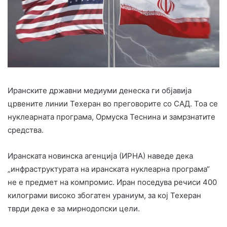
Иранските државни медиуми денеска ги објавија
црвените линии Техеран во преговорите со САД. Тоа се
нуклеарната програма, Ормуска Теснина и замрзнатите
средства.
Иранската новинска агенција (ИРНА) наведе дека
„инфраструктурата на иранската нуклеарна програма“
не е предмет на компромис. Иран поседува речиси 400
килограми високо збогатен ураниум, за кој Техеран
тврди дека е за мирнодопски цели.