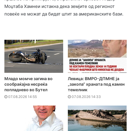
Моџтаба Хамнеи истакна дека земјите од регионот
повеќе не можат да бидат штит за американските бази.
Младо момче загина во
Левица: ВМРО-ДПМНЕ ја
сообраќајна несреќа
„закопа“ храната под камен
попладнево во Бутел
темелник
07.08.2026 14:55
07.08.2026 14:33