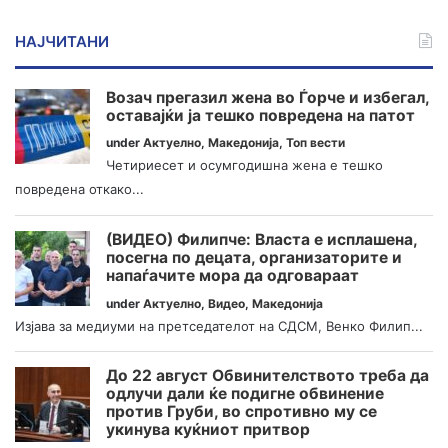
НАЈЧИТАНИ
Возач прегазил жена во Ѓорче и избегал,
оставајќи ја тешко повредена на патот
under
Актуелно
,
Македонија
,
Топ вести
Четириесет и осумгодишна жена е тешко
повредена откако...
(ВИДЕО) Филипче: Власта е исплашена,
посегна по децата, организаторите и
напаѓачите мора да одговараат
under
Актуелно
,
Видео
,
Македонија
Изјава за медиуми на претседателот на СДСМ, Венко Филип...
До 22 август Обвинителството треба да
одлучи дали ќе подигне обвинение
против Груби, во спротивно му се
укинува куќниот притвор