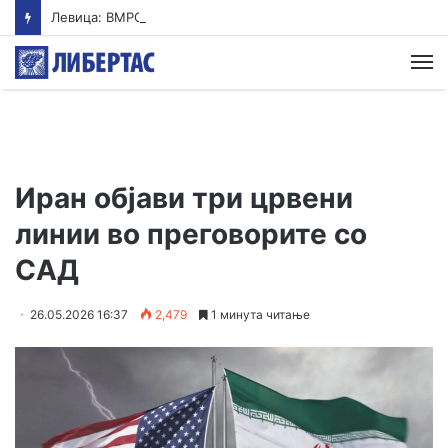
Левица: ВМРО-ДПМНЕ ја „закопа“ храната под камен темелник
М
Иран објави три црвени
линии во преговорите со
САД
26.05.2026 16:37
2,479
1 минута читање