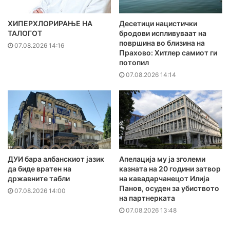
ХИПЕРХЛОРИРАЊЕ НА
Десетици нацистички
ТАЛОГОТ
бродови испливуваат на
површина во близина на
07.08.2026 14:16
Прахово: Хитлер самиот ги
потопил
07.08.2026 14:14
ДУИ бара албанскиот јазик
Апелација му ја зголеми
да биде вратен на
казната на 20 години затвор
државните табли
на кавадарчанецот Илија
Панов, осуден за убиството
07.08.2026 14:00
на партнерката
07.08.2026 13:48