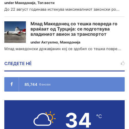
under
Македонија
,
Топ вести
До 22 август годинава истекува максималниот законски ро...
Млад Македонец со тешка повреда го
враќаат од Турција: се подготвува
владиниот авион за транспортот
under
Актуелно
,
Македонија
Млад македонски државјанин кој се здобил со тешка повре...
СЛЕДЕТЕ НÉ
85,744
Фанови
34
℃