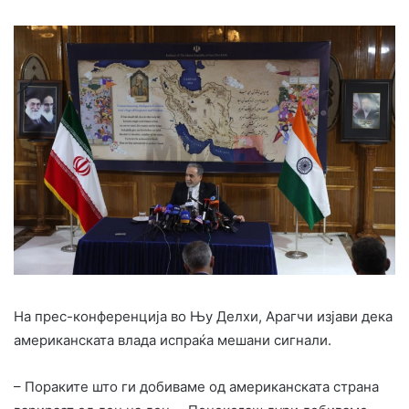
На прес-конференција во Њу Делхи, Арагчи изјави дека
американската влада испраќа мешани сигнали.
– Пораките што ги добиваме од американската страна