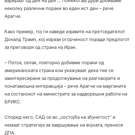
варираат од ден на ден … Понекогаш дури добиваме
неколку различни пораки во еден ист ден – рече
Арагчи.
Како пример, тој ги наведе изјавите на претседателот
Доналд Трамп, кој изрази огорченост поради предлогот
за преговори од страна на Иран.
– Потоа, сепак, повторно добивме пораки од
американската страна кои укажуваат дека тие се
заинтересирани за продолжување на разговорите и
понатамошна интеракција – рече Арагчи на маргините
на состанокот на министрите за надворешни работи на
БРИКС.
Според него, САД се во „состојба на збунетост“ и
немаат стратегија за завршување на војната, пренесе
ДПА.