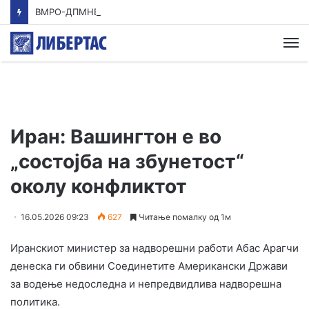
ВМРО-ДПМНЕ: Приказната на СДСМ за францускиот предлог ќе заврши како таа за мигранти за пари
М
Иран: Вашингтон е во
„состојба на збунетост“
околу конфликтот
16.05.2026 09:23
627
Читање помалку од 1м
Иранскиот министер за надворешни работи Абас Арагчи
денеска ги обвини Соединетите Американски Држави
за водење недоследна и непредвидлива надворешна
политика.