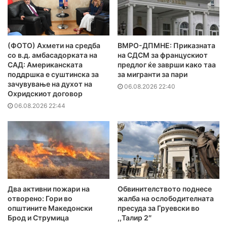
(ФОТО) Ахмети на средба
ВМРО-ДПМНЕ: Приказната
со в.д. амбасадорката на
на СДСМ за францускиот
САД: Американската
предлог ќе заврши како таа
поддршка е суштинска за
за мигранти за пари
зачувување на духот на
06.08.2026 22:40
Охридскиот договор
06.08.2026 22:44
Два активни пожари на
Обвинителството поднесе
отворено: Гори во
жалба на ослободителната
општините Македонски
пресуда за Груевски во
Брод и Струмица
,,Талир 2″