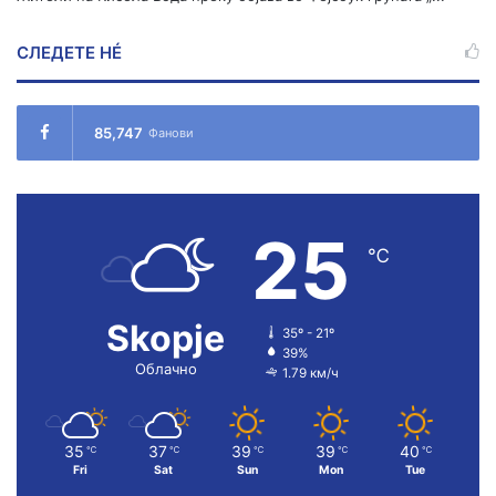
СЛЕДЕТЕ НÉ
85,747
Фанови
25
℃
Skopje
35º - 21º
39%
Облачно
1.79 км/ч
35
37
39
39
40
℃
℃
℃
℃
℃
Fri
Sat
Sun
Mon
Tue