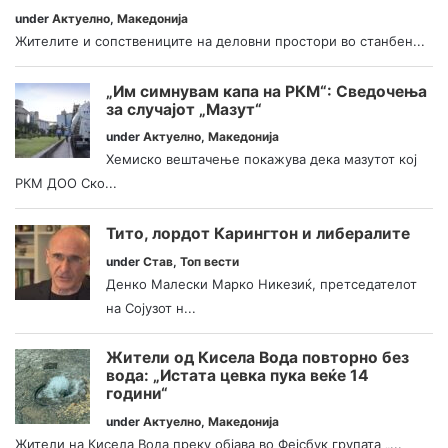
under
Актуелно
,
Македонија
Жителите и сопствениците на деловни простори во станбен...
„Им симнувам капа на РКМ“: Сведочења
за случајот „Мазут“
under
Актуелно
,
Македонија
Хемиско вештачење покажува дека мазутот кој
РКМ ДОО Ско...
Тито, лордот Карингтон и либералите
under
Став
,
Топ вести
Денко Малески Марко Никезиќ, претседателот
на Сојузот н...
Жители од Кисела Вода повторно без
вода: „Истата цевка пука веќе 14
години“
under
Актуелно
,
Македонија
Жители на Кисела Вода преку објава во Фејсбук групата „...