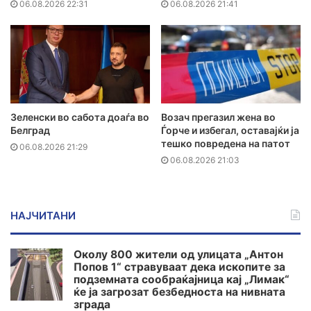
06.08.2026 22:31
06.08.2026 21:41
Зеленски во сабота доаѓа во
Возач прегазил жена во
Белград
Ѓорче и избегал, оставајќи ја
тешко повредена на патот
06.08.2026 21:29
06.08.2026 21:03
НАЈЧИТАНИ
Околу 800 жители од улицата „Антон
Попов 1“ стравуваат дека ископите за
подземната сообраќајница кај „Лимак“
ќе ја загрозат безбедноста на нивната
зграда