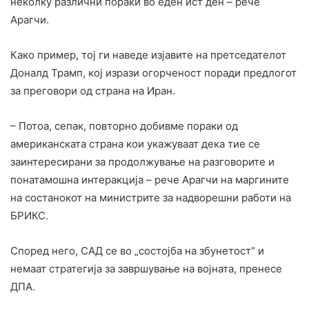
неколку различни пораки во еден ист ден – рече
Арагчи.
Како пример, тој ги наведе изјавите на претседателот
Доналд Трамп, кој изрази огорченост поради предлогот
за преговори од страна на Иран.
– Потоа, сепак, повторно добивме пораки од
американската страна кои укажуваат дека тие се
заинтересирани за продолжување на разговорите и
понатамошна интеракција – рече Арагчи на маргините
на состанокот на министрите за надворешни работи на
БРИКС.
Според него, САД се во „состојба на збунетост“ и
немаат стратегија за завршување на војната, пренесе
ДПА.