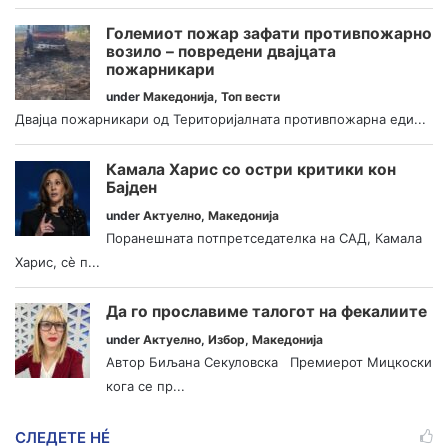
Големиот пожар зафати противпожарно
возило – повредени двајцата
пожарникари
under
Македонија
,
Топ вести
Двајца пожарникари од Територијалната противпожарна еди...
Камала Харис со остри критики кон
Бајден
under
Актуелно
,
Македонија
Поранешната потпретседателка на САД, Камала
Харис, сè п...
Да го прославиме талогот на фекалиите
under
Актуелно
,
Избор
,
Македонија
Автор Биљана Секуловска Премиерот Мицкоски
кога се пр...
СЛЕДЕТЕ НÉ