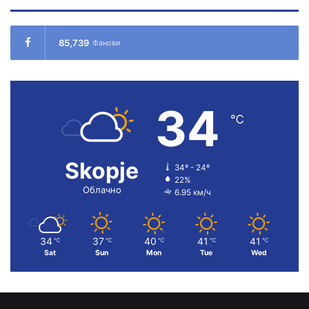
85,739
Фанови
34
℃
Skopje
34º - 24º
22%
Облачно
6.95 км/ч
34
37
40
41
41
℃
℃
℃
℃
℃
Sat
Sun
Mon
Tue
Wed