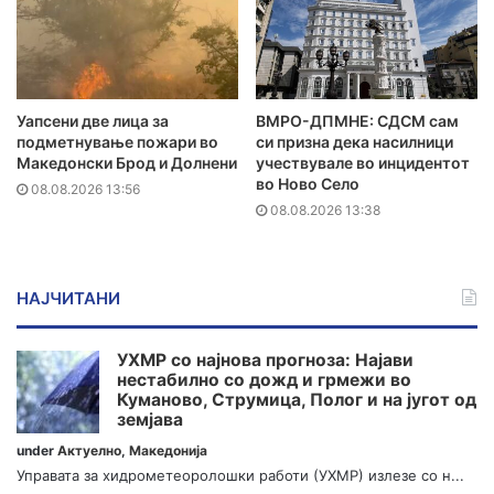
Уапсени две лица за
ВМРО-ДПМНЕ: СДСМ сам
подметнување пожари во
си призна дека насилници
Македонски Брод и Долнени
учествувале во инцидентот
во Ново Село
08.08.2026 13:56
08.08.2026 13:38
НАЈЧИТАНИ
УХМР со најнова прогноза: Најави
нестабилно со дожд и грмежи во
Куманово, Струмица, Полог и на југот од
земјава
under
Актуелно
,
Македонија
Управата за хидрометеоролошки работи (УХМР) излезе со н...