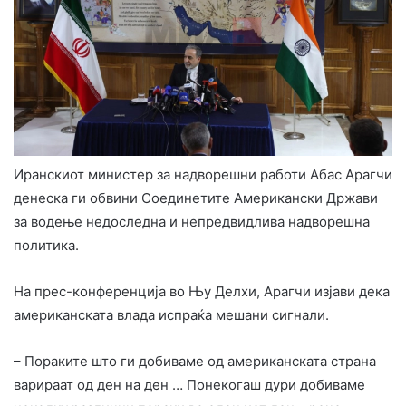
Иранскиот министер за надворешни работи Абас Арагчи
денеска ги обвини Соединетите Американски Држави
за водење недоследна и непредвидлива надворешна
политика.
На прес-конференција во Њу Делхи, Арагчи изјави дека
американската влада испраќа мешани сигнали.
– Пораките што ги добиваме од американската страна
варираат од ден на ден … Понекогаш дури добиваме