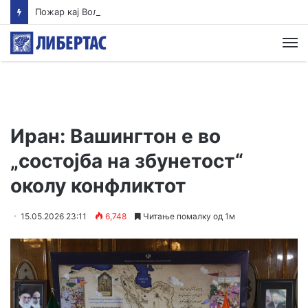
Пожар кај Волково во кој изгоре и куќа се става под контрола, нов пожар избувна зад Водно
М
Иран: Вашингтон е во
„состојба на збунетост“
околу конфликтот
15.05.2026 23:11
6,748
Читање помалку од 1м