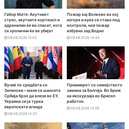
Габор Мате: Акутниот
Пожар кај Волково во кој
стрес, акутните кортизол и
изгоре и куќа се става под
адреналин ќе ве спасат, кога
контрола, нов пожар
се хронични ќе ве убијат
избувна зад Водно
08.08.2026 15:05
08.08.2026 14:44
Вучиќ по средбата со
Премиерот со семејството
Зеленски – мали се шансите
замина за Белгија. Во Бриж
Србија брзо да влезе во ЕУ,
на екскурзија во Брисел
Украина си ја турка
работно
европската агенда
08.08.2026 14:29
08.08.2026 14:33