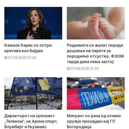
Камала Харис со остри
Родилките се жалат поради
критики кон Бајден
доцнење на парите за
породилно отсуство, ФЗОМ
07.08.2026 21:35
тврди дека нема застој
07.08.2026 21:24
Директорот на српскиот
Мигрант со рана од огнено
„Телеком“, на Арена спорт,
оружје пронајден кај ГП
Блумберг и Њузмакс
Богородица