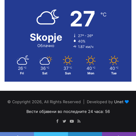
27
℃
Skopje
27º - 26º
40%
Облачно
1.87 км/ч
26
36
37
40
40
℃
℃
℃
℃
℃
Fri
Sat
Sun
Mon
Tue
© Copyright 2026, All Rights Reserved | Developed by
Unet
Вести објавени во последните 24 часа: 56
Facebook
Twitter
YouTube
RSS