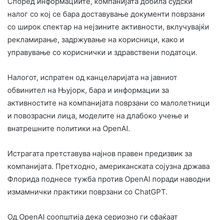
Според информациите, компанијата добила судски
налог со кој се бара доставување документи поврзани
со широк спектар на нејзините активности, вклучувајќи
рекламирање, задржување на корисници, како и
управување со кориснички и здравствени податоци.
Налогот, испратен од канцеларијата на јавниот
обвинител на Њујорк, бара и информации за
активностите на компанијата поврзани со малолетници
и повозрасни лица, моделите на длабоко учење и
внатрешните политики на OpenAI.
Истрагата претставува најнов правен предизвик за
компанијата. Претходно, американската сојузна држава
Флорида поднесе тужба против OpenAI поради наводни
измамнички практики поврзани со ChatGPT.
Од OpenAI соопштија дека сериозно ги сфаќаат