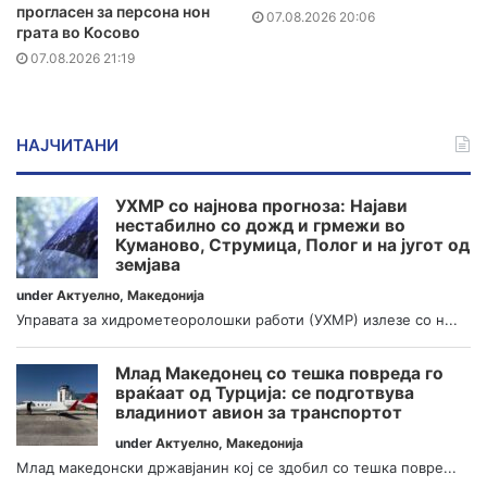
прогласен за персона нон
07.08.2026 20:06
грата во Косово
07.08.2026 21:19
НАЈЧИТАНИ
УХМР со најнова прогноза: Најави
нестабилно со дожд и грмежи во
Куманово, Струмица, Полог и на југот од
земјава
under
Актуелно
,
Македонија
Управата за хидрометеоролошки работи (УХМР) излезе со н...
Млад Македонец со тешка повреда го
враќаат од Турција: се подготвува
владиниот авион за транспортот
under
Актуелно
,
Македонија
Млад македонски државјанин кој се здобил со тешка повре...