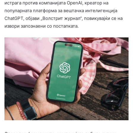
истрага против компанијата OpenAI, креатор на
популарната платформа за вештачка интелигенција
ChatGPT, објави „Волстрит журнал“, повикувајќи се на
извори запознаени со постапката.