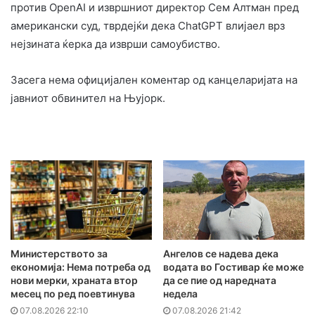
против OpenAI и извршниот директор Сем Алтман пред
американски суд, тврдејќи дека ChatGPT влијаел врз
нејзината ќерка да изврши самоубиство.
Засега нема официјален коментар од канцеларијата на
јавниот обвинител на Њујорк.
Министерството за
Ангелов се надева дека
економија: Нема потреба од
водата во Гостивар ќе може
нови мерки, храната втор
да се пие од наредната
месец по ред поевтинува
недела
07.08.2026 22:10
07.08.2026 21:42