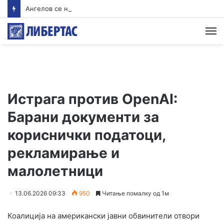
Ангелов се надева дека водата во Гостивар ќе може да се пие од наредната недела
М
Истрага против OpenAI:
Барани документи за
кориснички податоци,
рекламирање и
малолетници
13.06.2026 09:33
950
Читање помалку од 1м
Коалиција на американски јавни обвинители отвори