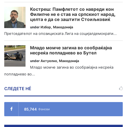
Костреш: Памфлетот со навреди кон
Филипче не е став на српскиот народ,
целта е да се заштити Стоиљковиќ
under
Избор
,
Македонија
Претседателот на опозициската Лига на социјалдемократи...
Младо момче загина во сообраќајна
несреќа попладнево во Бутел
under
Актуелно
,
Македонија
Младо момче загина во сообраќајна несреќа
попладнево во...
СЛЕДЕТЕ НÉ
85,744
Фанови