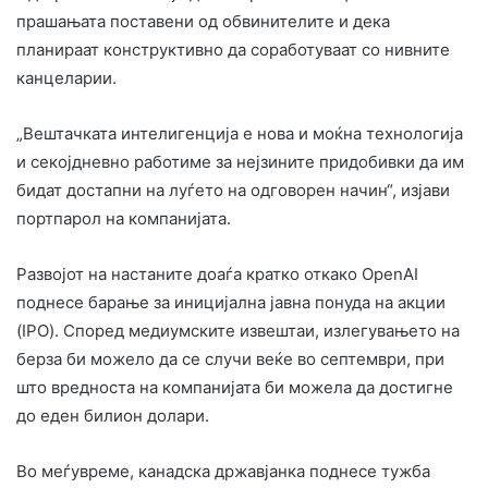
прашањата поставени од обвинителите и дека
планираат конструктивно да соработуваат со нивните
канцеларии.
„Вештачката интелигенција е нова и моќна технологија
и секојдневно работиме за нејзините придобивки да им
бидат достапни на луѓето на одговорен начин“, изјави
портпарол на компанијата.
Развојот на настаните доаѓа кратко откако OpenAI
поднесе барање за иницијална јавна понуда на акции
(IPO). Според медиумските извештаи, излегувањето на
берза би можело да се случи веќе во септември, при
што вредноста на компанијата би можела да достигне
до еден билион долари.
Во меѓувреме, канадска државјанка поднесе тужба