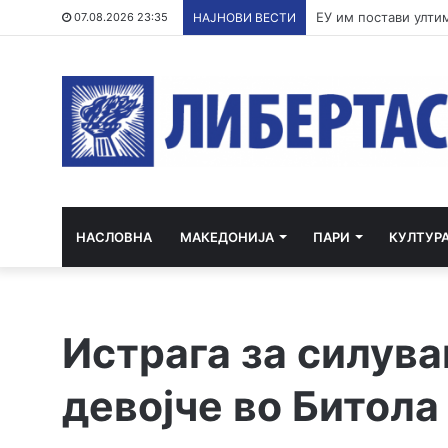
По речиси 30 годин
07.08.2026 23:35
НАЈНОВИ ВЕСТИ
НАСЛОВНА
МАКЕДОНИЈА
ПАРИ
КУЛТУР
Истрага за силув
девојче во Битола