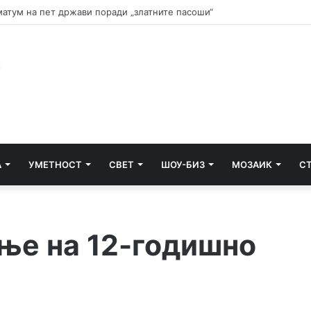
и почнува судењето за убиството на Тупак Шакур
А
УМЕТНОСТ
СВЕТ
ШОУ-БИЗ
МОЗАИК
С
ање на 12-годишно