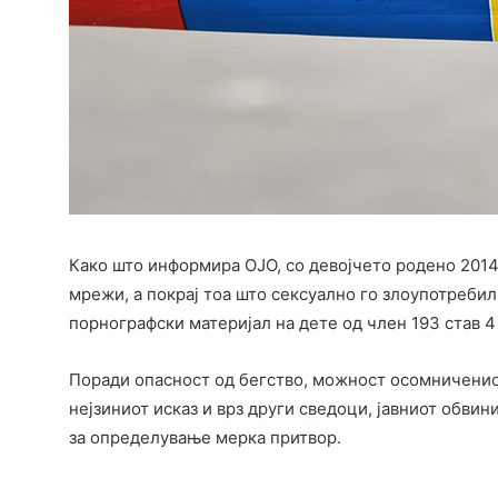
Како што информира ОЈО, со девојчето родено 2014
мрежи, а покрај тоа што сексуално го злоупотреби
порнографски материјал на дете од член 193 став 4 
Поради опасност од бегство, можност осомничениот 
нејзиниот исказ и врз други сведоци, јавниот обвин
за определување мерка притвор.