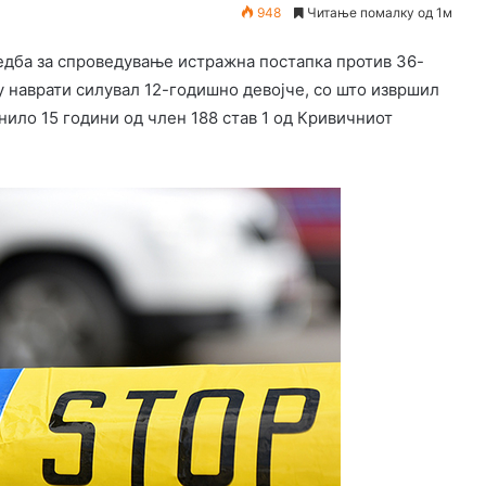
948
Читање помалку од 1м
едба за спроведување истражна постапка против 36-
ку наврати силувал 12-годишно девојче, со што извршил
ило 15 години од член 188 став 1 од Кривичниот