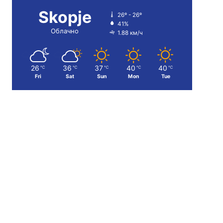
Skopje
26º - 26º
41%
Облачно
1.88 км/ч
26
36
37
40
40
℃
℃
℃
℃
℃
Fri
Sat
Sun
Mon
Tue