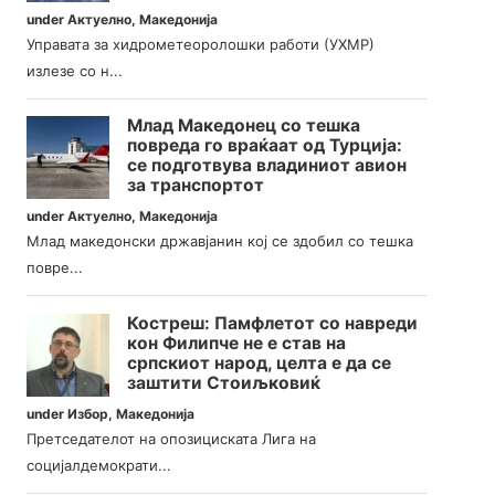
under
Актуелно
,
Македонија
Управата за хидрометеоролошки работи (УХМР)
излезе со н...
Млад Македонец со тешка
повреда го враќаат од Турција:
се подготвува владиниот авион
за транспортот
under
Актуелно
,
Македонија
Млад македонски државјанин кој се здобил со тешка
повре...
Костреш: Памфлетот со навреди
кон Филипче не е став на
српскиот народ, целта е да се
заштити Стоиљковиќ
under
Избор
,
Македонија
Претседателот на опозициската Лига на
социјалдемократи...