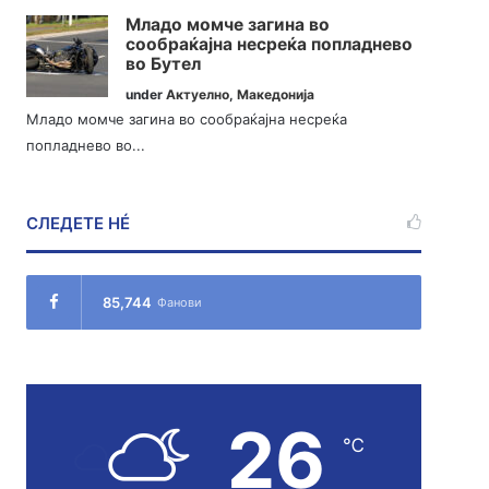
Младо момче загина во
сообраќајна несреќа попладнево
во Бутел
under
Актуелно
,
Македонија
Младо момче загина во сообраќајна несреќа
попладнево во...
СЛЕДЕТЕ НÉ
85,744
Фанови
26
℃