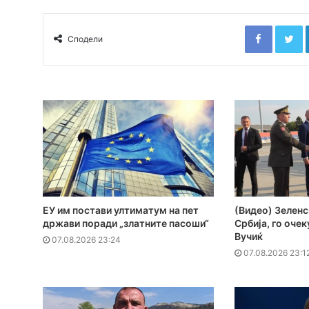
Faceboo
T
Сподели
ЕУ им постави ултиматум на пет
(Видео) Зеленс
држави поради „златните пасоши“
Србија, го оче
Вучиќ
07.08.2026 23:24
07.08.2026 23:1