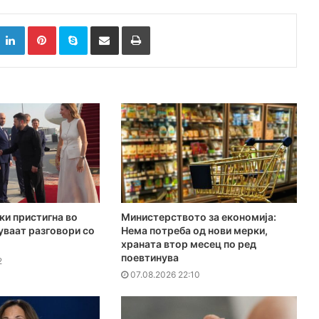
k
witter
LinkedIn
Pinterest
Skype
Сподели преку Е-маил
Испринтај
ки пристигна во
Министерството за економија:
куваат разговори со
Нема потреба од нови мерки,
храната втор месец по ред
поевтинува
2
07.08.2026 22:10