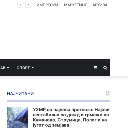
ИМПРЕСУМ
МАРКЕТИНГ
АРХИВА
Sidebar
Пребарај
ТАВ
СПОРТ
за
НАЈЧИТАНИ
УХМР со најнова прогноза: Најави
нестабилно со дожд и грмежи во
Куманово, Струмица, Полог и на
југот од земјава