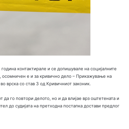
 година контактирале и се допишувале на социјалните
л, осомничен е и за кривично дело – Прикажување на
во врска со став 3 од Кривичниот законик.
да го повтори делото, но и да влијае врз оштетената и
ител до судијата на претходна постапка достави предлог