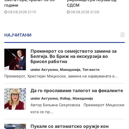
години
СДСМ
08.08.2026 21:15
08.08.2026 21:09
НАЈЧИТАНИ
Премиерот со семејството замина за
Белгија. Во Бриж на екскурзија во
Брисел работно
under
Актуелно
,
Македонија
,
Топ вести
Премиерот, Христијан Мицкоски, замина на најавуваната е...
Да го прославиме талогот на фекалиите
under
Актуелно
,
Избор
,
Македонија
Автор Биљана Секуловска Премиерот Мицкоски
кога се пр...
Пукале со автоматско оружје кон