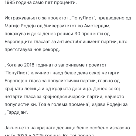
1995 година само пет проценти.
Истражувањето за проектот „ПопуЛист“, предводено од
Матијс Родејн од Универзитетот во Амстердам,
покажува и дека денес речиси 30 проценти од
Европејците гласаат за антиестаблишмент партии, што
претставува нов рекорд.
„Кога во 2018 година го започнавме проектот
’ПопуЛист’, клучниот наод беше дека секој четврти
Европејец гласа за популистички партии, главно од
крајната левица и од крајната десница. Денес секој
четврти гласа за крајнодесничарски партии, најчесто
популистички. Тоа е голема промена“, изјави Родејн за
„Гардијан“.
Јакнењето на крајната десница беше особено изразено
меѓу 2023 и 2025 година. Во тој период