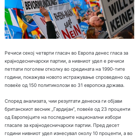
Речиси секој четврти гласач во Европа денес гласа за
крајнодесничарски партии, а нивниот удел е речиси
петпати поголем отколку во средината на 1990-тите
години, покажува новото истражување спроведено од
повеќе од 150 политиколози во 31 европска држава.
Според анализата, чии резултати денеска ги објави
британскиот весник „Гардијан“, повеќе од 23 проценти
од Европејците на последните национални избори
гласале за крајнодесничарски партии. Пред десет
години нивниот удел изнесувал околу 10 проценти, а во