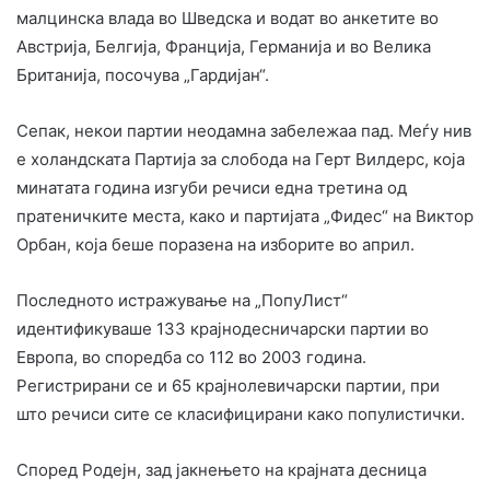
малцинска влада во Шведска и водат во анкетите во
Австрија, Белгија, Франција, Германија и во Велика
Британија, посочува „Гардијан“.
Сепак, некои партии неодамна забележаа пад. Меѓу нив
е холандската Партија за слобода на Герт Вилдерс, која
минатата година изгуби речиси една третина од
пратеничките места, како и партијата „Фидес“ на Виктор
Орбан, која беше поразена на изборите во април.
Последното истражување на „ПопуЛист“
идентификуваше 133 крајнодесничарски партии во
Европа, во споредба со 112 во 2003 година.
Регистрирани се и 65 крајнолевичарски партии, при
што речиси сите се класифицирани како популистички.
Според Родејн, зад јакнењето на крајната десница