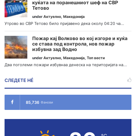
куќата на поранешниот шеф на СВР
Тетово
under
Актуелно
,
Македонија
Утрово во СВР Тетово било пријавено дека околу 04:20 ча...
Пожар кај Волково во кој изгоре и куќа
се става под контрола, нов пожар
избувна зад Водно
under
Актуелно
,
Македонија
,
Топ вести
Два поголеми пожари избувнаа денеска на територијата на...
СЛЕДЕТЕ НÉ
85,736
Фанови