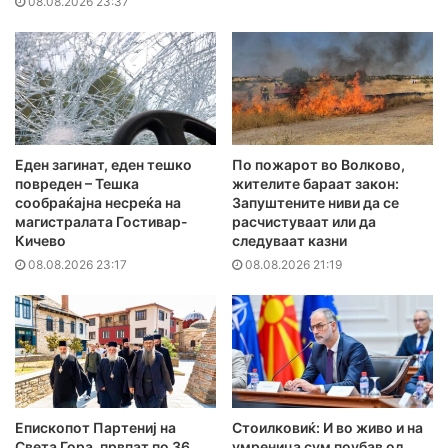
08.08.2026 23:37
Еден загинат, еден тешко
По пожарот во Волково,
повреден – Тешка
жителите бараат закон:
сообраќајна несреќа на
Запуштените ниви да се
магистралата Гостивар-
расчистуваат или да
Кичево
следуваат казни
08.08.2026 23:17
08.08.2026 21:19
Епископот Партениј на
Стоилковиќ: И во живо и на
Света Гора, првпат по 36
умреница сум поубав од