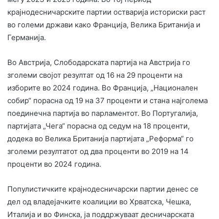
крајнодесничарските партии остварија историски раст
во големи држави како Франција, Велика Британија и
Германија.
Во Австрија, Слободарската партија на Австрија го
зголеми својот резултат од 16 на 29 проценти на
изборите во 2024 година. Во Франција, „Национален
собир“ порасна од 19 на 37 проценти и стана најголема
поединечна партија во парламентот. Во Португалија,
партијата „Чега“ порасна од седум на 18 проценти,
додека во Велика Британија партијата „Реформа“ го
зголеми резултатот од два проценти во 2019 на 14
проценти во 2024 година.
Популистичките крајнодесничарски партии денес се
дел од владејачките коалиции во Хрватска, Чешка,
Италија и во Финска, ја поддржуваат десничарската