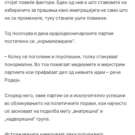
стојат повеќе фактори. Еден од нив е што ставовите на
избирачите за прашања како имиграцијата не само што
не се промениле, туку станале уште поважни.
Тој посочува и дека крајнодесничарските партии
постепено се „нормализирале“.
– Колку се поголеми и поуспешни, толку стануваат
понормални. Во тоа помагаат медиумите и мејнстрим
партиите кои прифаќаат дел од нивните идеи – рече
Родејн.
Според него, овие партии се и исклучително успешни
во обликувањето на политичките пораки, кои најчесто
се засноваат на поделба меѓу „внатрешна“ и
„надворешна“ група.
Истражувачите наведуваат дека популизмот