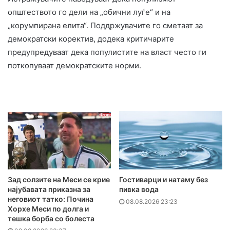
општеството го дели на „обични луѓе“ и на
„корумпирана елита“. Поддржувачите го сметаат за
демократски коректив, додека критичарите
предупредуваат дека популистите на власт често ги
поткопуваат демократските норми.
Зад солзите на Меси се крие
Гостиварци и натаму без
најубавата приказна за
пивка вода
неговиот татко: Почина
08.08.2026 23:23
Хорхе Меси по долга и
тешка борба со болеста