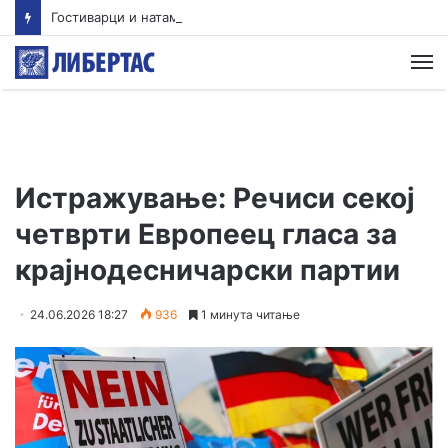
Гостиварци и натаму без пивка вода
М
Истражување: Речиси секој
четврти Европеец гласа за
крајнодесничарски партии
24.06.2026 18:27
936
1 минута читање