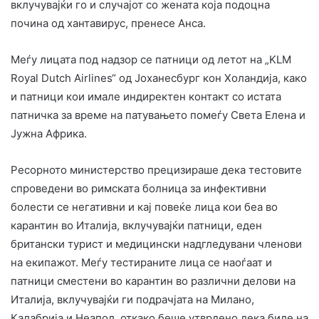
вклучувајќи го и случајот со жената која подоцна
почина од хантавирус, пренесе Анса.
Меѓу лицата под надзор се патници од летот на „KLM
Royal Dutch Airlines“ од Јоханесбург кон Холандија, како
и патници кои имале индиректен контакт со истата
патничка за време на патувањето помеѓу Света Елена и
Јужна Африка.
Ресорното министерство прецизираше дека тестовите
спроведени во римската болница за инфективни
болести се негативни и кај повеќе лица кои беа во
карантин во Италија, вклучувајќи патници, еден
британски турист и медицински надгледувани членови
на екипажот. Меѓу тестираните лица се наоѓаат и
патници сместени во карантин во различни делови на
Италија, вклучувајќи ги подрачјата на Милано,
Калабрија и Неапол, откако беше утврдено дека биле на