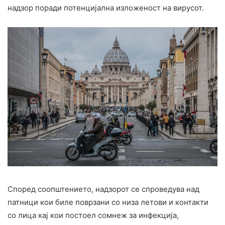
надзор поради потенцијална изложеност на вирусот.
Според соопштението, надзорот се спроведува над
патници кои биле поврзани со низа летови и контакти
со лица кај кои постоел сомнеж за инфекција,