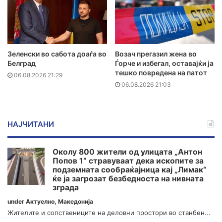
Зеленски во сабота доаѓа во
Возач прегазил жена во
Белград
Ѓорче и избегал, оставајќи ја
тешко повредена на патот
06.08.2026 21:29
06.08.2026 21:03
НАЈЧИТАНИ
Околу 800 жители од улицата „Антон
Попов 1“ стравуваат дека ископите за
подземната сообраќајница кај „Лимак“
ќе ја загрозат безбедноста на нивната
зграда
under
Актуелно
,
Македонија
Жителите и сопствениците на деловни простори во станбен...