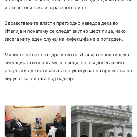
исти летови како и заразеното лице.
Здравствените власти претходно наведоа дека во
Италија и понатаму се следат вкупно шест лица, иако
засега ниту еден случај на инфекција не е потврден.
Министерството за здравство на Италија соопшти дека
ситуацијата и понатаму се следи, но оти досегашните
резултати од тестирањата не укажуваат на присуство на
вирусот кај лицата под надзор.