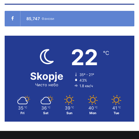
85,747
Фанови
22
℃
Skopje
35º - 21º
43%
Чисто небо
1.8 км/ч
35
36
39
40
41
℃
℃
℃
℃
℃
Fri
Sat
Sun
Mon
Tue