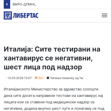
ВМРО-ДПМНЕ: Приказната на СДСМ за францускиот предлог ќе заврши како таа за мигранти за пари
М
Италија: Сите тестирани на
хантавирус се негативни,
шест лица под надзор
13.05.2026 12:07
893
Читање помалку од 1м
Италијанското Министерство за здравство соопшти
дека сите досега направени тестови на хантавирус кај
лицата кои се ставени под медицински надзор се
негативни, додека вкупно шест луѓе и понатаму се под