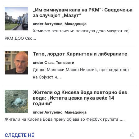
„Им симнувам капа на РКМ“: Сведочења
за случајот „Мазут“
under
Актуелно
,
Македонија
Хемиско вештачење покажува дека мазутот кој
РКМ ДОО Ско...
Тито, лордот Карингтон и либералите
under
Став
,
Топ вести
Денко Малески Марко Никезиќ, претседателот
на Сојузот н...
Жители од Кисела Вода повторно без
вода: „Истата цевка пука веќе 14
години“
under
Актуелно
,
Македонија
Жители на Кисела Вода преку објава во Фејсбук групата „...
СЛЕДЕТЕ НÉ