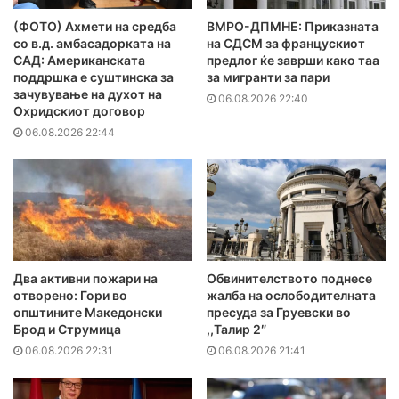
(ФОТО) Ахмети на средба
ВМРО-ДПМНЕ: Приказната
со в.д. амбасадорката на
на СДСМ за францускиот
САД: Американската
предлог ќе заврши како таа
поддршка е суштинска за
за мигранти за пари
зачувување на духот на
06.08.2026 22:40
Охридскиот договор
06.08.2026 22:44
Два активни пожари на
Обвинителството поднесе
отворено: Гори во
жалба на ослободителната
општините Македонски
пресуда за Груевски во
Брод и Струмица
,,Талир 2″
06.08.2026 22:31
06.08.2026 21:41