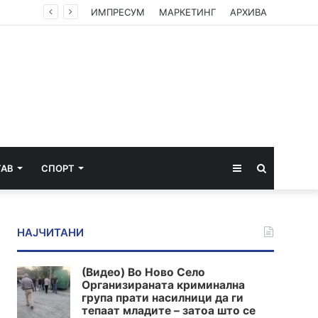
Околу 800 жители од улицата „Антон Попов 1“ стравуваат дека ископите за подземната сообраќајница кај „Лимак“ ќе ја загрозат безбедноста на нивната зграда
ИМПРЕСУМ
МАРКЕТИНГ
АРХИВА
Sidebar
Пребарај
ТАВ
СПОРТ
за
НАЈЧИТАНИ
(Видео) Во Ново Село
Организираната криминална
група прати насилници да ги
тепаат младите – затоа што се