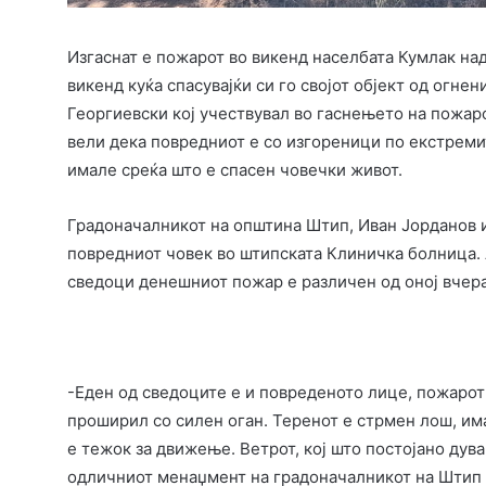
Изгаснат е пожарот во викенд населбата Кумлак на
викенд куќа спасувајќи си го својот објект од огн
Георгиевски кој учествувал во гаснењето на пожар
вели дека повредниот е со изгореници по екстреми
имале среќа што е спасен човечки живот.
Градоначалникот на општина Штип, Иван Јорданов и
повредниот човек во штипската Клиничка болница. 
сведоци денешниот пожар е различен од оној вчера
-Еден од сведоците е и повреденото лице, пожарот 
проширил со силен оган. Теренот е стрмен лош, има
е тежок за движење. Ветрот, кој што постојано дув
одличниот менаџмент на градоначалникот на Штип 