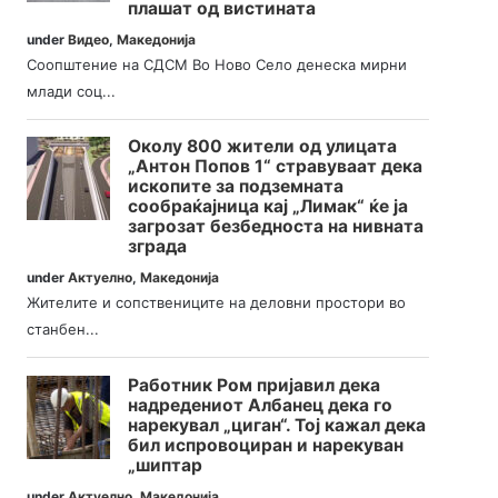
плашат од вистината
under
Видео
,
Македонија
Соопштение на СДСМ Во Ново Село денеска мирни
млади соц...
Околу 800 жители од улицата
„Антон Попов 1“ стравуваат дека
ископите за подземната
сообраќајница кај „Лимак“ ќе ја
загрозат безбедноста на нивната
зграда
under
Актуелно
,
Македонија
Жителите и сопствениците на деловни простори во
станбен...
Работник Ром пријавил дека
надредениот Албанец дека го
нарекувал „циган“. Тој кажал дека
бил испровоциран и нарекуван
„шиптар
under
Актуелно
,
Македонија