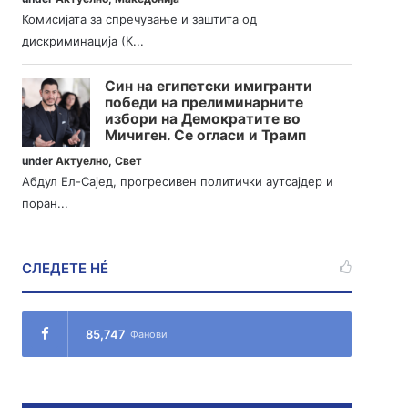
Комисијата за спречување и заштита од
дискриминација (К...
Син на египетски имигранти
победи на прелиминарните
избори на Демократите во
Мичиген. Се огласи и Трамп
under
Актуелно
,
Свет
Абдул Ел-Сајед, прогресивен политички аутсајдер и
поран...
СЛЕДЕТЕ НÉ
85,747
Фанови