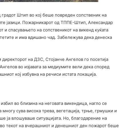
д градот Штип во кој беше повреден сопственик на
ените јазици. Пожарникарот од ТППЕ-Штип, Александар
от и спасувањето на сопственикот на викенд куќата
тетите и има вдишано чад. Забележува дека денеска
 директорот на ДЗС, Стојанче Ангелов го посетија
Ангелов во изјавата за медиумите вели дека според
шниот кој избувна на речиси истата локација.
избил во близина на неговата викендица, нагло се
 многу сува висока трева, вегетација, трње, грмушки и
аше ја влошуваше ситуацијата. Но, благодарение на
во текот на вчерашниот и денешниот ден пожарот беше