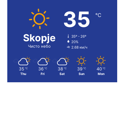
35
℃
Skopje
35º - 26º
20%
Чисто небо
2.68 км/ч
35
36
38
39
40
℃
℃
℃
℃
℃
Thu
Fri
Sat
Sun
Mon