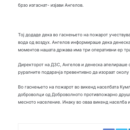
брзо изгаснат- изјави Ангелов.
Тој додаде дека во гаснењето на пожарот учествува
вода од воздух. Ангелов информираше дека денеска 
моментов нашата држава има три оперативни ер тр
Директорот на ДЗС, Ангелов и денеска апелираше 
руралните подарачја превентивно да изораат околу 
Во гаснењето на пожарот во викенд населбата Кум
доброволци од Доброволното противпожарно друштв
месното население. Инаку во оваа викенд населба и
Faceboo
T