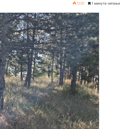
1,131
1 минута читање