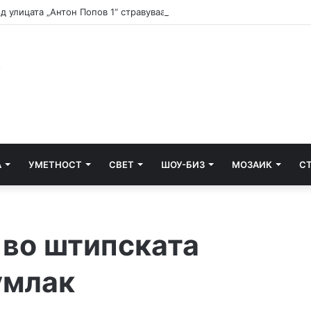
А
УМЕТНОСТ
СВЕТ
ШОУ-БИЗ
МОЗАИК
С
 во штипската
умлак