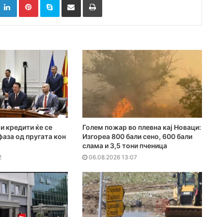
и кредити ќе се
Голем пожар во плевна кај Новаци:
фаза од пругата кон
Изгореа 800 бали сено, 600 бали
слама и 3,5 тони пченица
2
06.08.2026 13:07