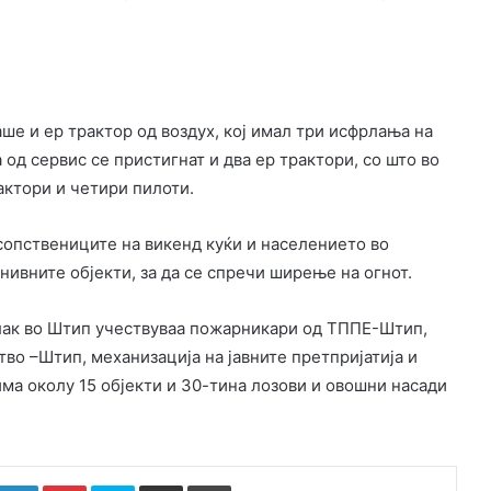
ше и ер трактор од воздух, кој имал три исфрлања на
од сервис се пристигнат и два ер трактори, со што во
актори и четири пилоти.
сопствениците на викенд куќи и населението во
нивните објекти, за да се спречи ширење на огнот.
лак во Штип учествуваа пожарникари од ТППЕ-Штип,
о –Штип, механизација на јавните претпријатија и
ма околу 15 објекти и 30-тина лозови и овошни насади
k
witter
LinkedIn
Pinterest
Skype
Сподели преку Е-маил
Испринтај