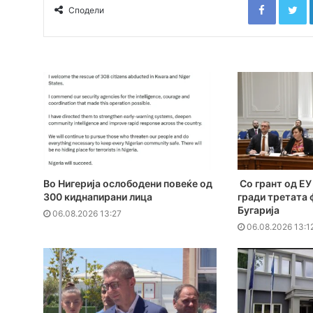
Сподели
Во Нигерија ослободени повеќе од
Со грант од ЕУ 
300 киднапирани лица
гради третата 
Бугарија
06.08.2026 13:27
06.08.2026 13:1