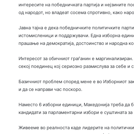
интересите на победничката партија и нејзините п
од народот, но владеат сосема спротивно, како нар
Јавна тајна е дека победничките политичките парти
истомисленици и поддржувачи. Една изборна едини
прашање на демократија, достоинство и народна ко
Интересот за обичниот граѓанин е маргинализиран.
секој поединец кој сериозно размислува за себе и св
Базичниот проблем според мене е во Изборниот зак
и да се направи час поскоро.
Наместо 6 изборни единици, Македонија треба да 
кандидати за парламентарни избори е суштината за
Живееме во реалноста каде лидерите на политичкит