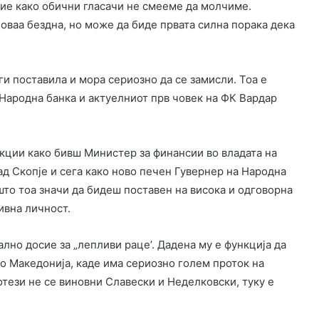
ие како обични гласачи не смееме да молчиме.
оваа бездна, но може да биде првата силна порака дека
ги поставила и мора сериозно да се замисли. Тоа е
 Народна банка и актуелниот прв човек на ФК Вардар
кции како бивш Министер за финансии во владата на
ад Скопје и сега како ново печен Гувернер на Народна
то тоа значи да бидеш поставен на висока и одговорна
ивна личност.
лно досие за „лепливи раце’. Дадена му е функција да
во Македонија, каде има сериозно голем проток на
тези не се виновни Славески и Неделковски, туку е