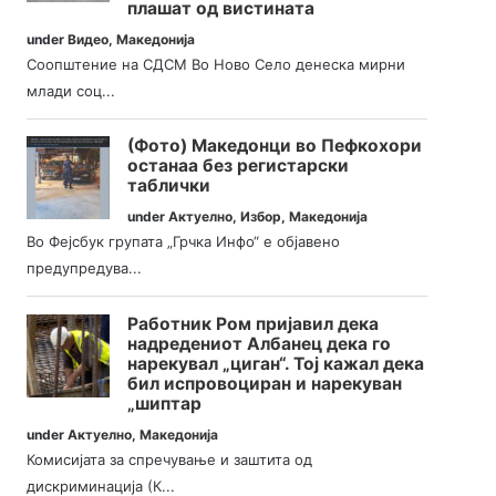
плашат од вистината
under
Видео
,
Македонија
Соопштение на СДСМ Во Ново Село денеска мирни
млади соц...
(Фото) Македонци во Пефкохори
останаа без регистарски
таблички
under
Актуелно
,
Избор
,
Македонија
Во Фејсбук групата „Грчка Инфо“ е објавено
предупредува...
Работник Ром пријавил дека
надредениот Албанец дека го
нарекувал „циган“. Тој кажал дека
бил испровоциран и нарекуван
„шиптар
under
Актуелно
,
Македонија
Комисијата за спречување и заштита од
дискриминација (К...