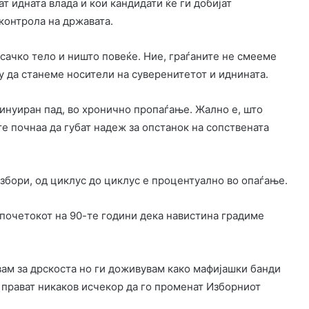
ат идната влада и кои кандидати ќе ги добијат
контрола на државата.
сачко тело и ништо повеќе. Ние, граѓаните не смееме
у да станеме носители на суверенитетот и иднината.
инуиран пад, во хронично пропаѓање. Жално е, што
е почнаа да губат надеж за опстанок на сопствената
избори, од циклус до циклус е процентуално во опаѓање.
о почетокот на 90-те години дека навистина градиме
вам за дрскоста но ги доживувам како мафијашки банди
е прават никаков исчекор да го променат Изборниот