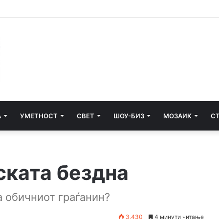
ари користеле ушни маркички од угинати крави за да земаат субве
А
УМЕТНОСТ
СВЕТ
ШОУ-БИЗ
МОЗАИК
С
ската бездна
а обичниот граѓанин?
3,430
4 минути читање