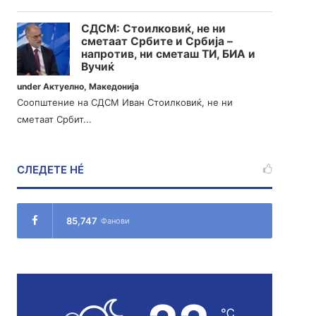
СДСМ: Стоилковиќ, не ни
сметаат Србите и Србија –
напротив, ни сметаш ТИ, БИА и
Вучиќ
under
Актуелно
,
Македонија
Соопштение на СДСМ Иван Стоилковиќ, не ни
сметаат Србит...
СЛЕДЕТЕ НÉ
85,747
Фанови
℃