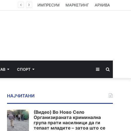
нции
ИМПРЕСУМ
МАРКЕТИНГ
АРХИВА
Sidebar
Пребарај
ТАВ
СПОРТ
за
НАЈЧИТАНИ
(Видео) Во Ново Село
Организираната криминална
група прати насилници да ги
тепаат младите – затоа што се