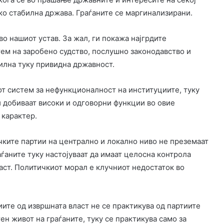
ко стабилна држава. Граѓаните се маргинализирани.
о нашиот устав. За жал, ги покажа најгрдите
тем на заробено судство, послушно законодавство и
билна туку привидна државност.
от систем за нефункционалност на институциите, туку
 добиваат високи и одговорни функции во овие
 карактер.
чките партии на централно и локално ниво не преземаат
ѓаните туку настојуваат да имаат целосна контрола
ласт. Политичкиот морал е клучниот недостаток во
иите од извршната власт не се практикува од партиите
ен живот на граѓаните, туку се практикува само за