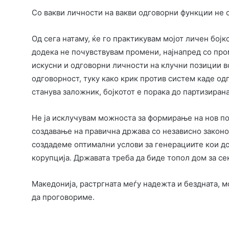
Со вакви личности на вакви одговорни функции не с
Од сега натаму, ќе го практикувам мојот личен бој
додека не почувствувам промени, најнапред со про
искусни и одговорни личности на клучни позиции во
одговорност, туку како крик против систем каде од
станува заложник, бојкотот е порака до партизиран
Не ја исклучувам можноста за формирање на нов пол
создавање на правична држава со независно законо
создадеме оптимални услови за генерациите кои доа
корупција. Државата треба да биде топол дом за сек
Македонија, растргната меѓу надежта и бездната, мо
да проговориме.