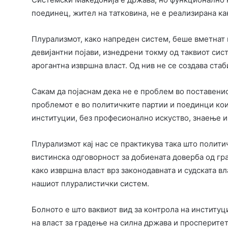
поединец, жител на татковина, не е реализирана ка
Плурализмот, како напреден систем, беше вметнат в
девијантни појави, изнедрени токму од таквиот сис
арогантна извршна власт. Од нив не се создава ста
Сакам да појаснам дека не е проблем во поставени
проблемот е во политичките партии и поединци кои
институции, без професионално искуство, знаење и
Плурализмот кај нас се практикува така што полити
вистинска одговорност за добиената доверба од гра
како извршна власт врз законодавната и судската в
нашиот плуралистички систем.
Болното е што ваквиот вид за контрола на институц
на власт за градење на силна држава и просперитет