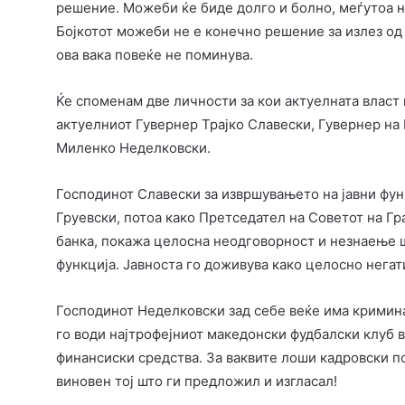
решение. Можеби ќе биде долго и болно, меѓутоа н
Бојкотот можеби не е конечно решение за излез од 
ова вака повеќе не поминува.
Ќе споменам две личности за кои актуелната власт 
актуелниот Гувернер Трајко Славески, Гувернер на
Миленко Неделковски.
Господинот Славески за извршувањето на јавни фун
Груевски, потоа како Претседател на Советот на Гр
банка, покажа целосна неодговорност и незнаење ш
функција. Јавноста го доживува како целосно негат
Господинот Неделковски зад себе веќе има кримина
го води најтрофејниот македонски фудбалски клуб 
финансиски средства. За ваквите лоши кадровски по
виновен тој што ги предложил и изгласал!