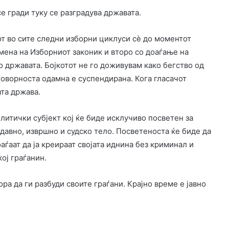
е гради туку се разградува државата.
кот во сите следни изборни циклуси сѐ до моментот
мена на Изборниот законик и второ со доаѓање на
 државата. Бојкотот не го доживувам како бегство од
говорноста одамна е суспендирана. Кога гласачот
ата држава.
итички субјект кој ќе биде исклучиво посветен за
давно, извршно и судско тело. Посветеноста ќе биде да
ѓаат да ја креираат својата иднина без криминал и
ој граѓанин.
ра да ги разбуди своите граѓани. Крајно време е јавно