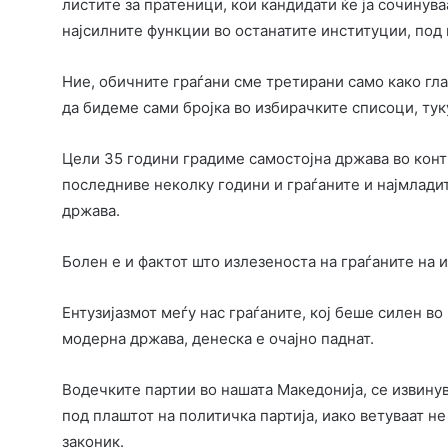
листите за пратеници, кои кандидати ќе ја сочинува
најсилните функции во останатите институции, под 
Ние, обичните граѓани сме третирани само како гла
да бидеме сами бројка во избирачките списоци, тук
Цели 35 години градиме самостојна држава во конт
последниве неколку години и граѓаните и најмладит
држава.
Болен е и фактот што излезеноста на граѓаните на 
Ентузијазмот меѓу нас граѓаните, кој беше силен в
модерна држава, денеска е очајно паднат.
Водечките партии во нашата Македонија, се извину
под плаштот на политичка партија, иако ветуваат н
законик.