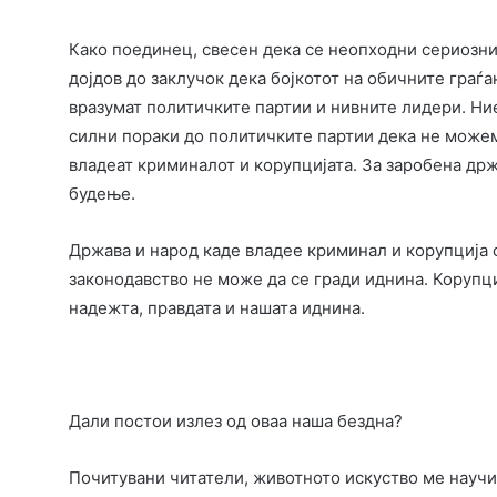
Како поединец, свесен дека се неопходни сериозни
дојдов до заклучок дека бојкотот на обичните граѓ
вразумат политичките партии и нивните лидери. Ние
силни пораки до политичките партии дека не можем
владеат криминалот и корупцијата. За заробена држ
будење.
Држава и народ каде владее криминал и корупција с
законодавство не може да се гради иднина. Корупци
надежта, правдата и нашата иднина.
Дали постои излез од оваа наша бездна?
Почитувани читатели, животното искуство ме научи 