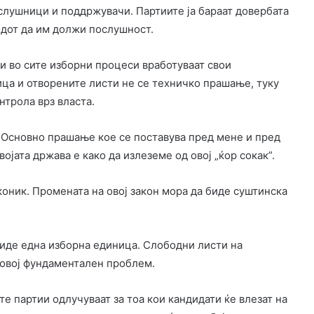
ослушници и поддржувачи. Партиите ја бараат довербата
одот да им должи послушност.
и во сите изборни процеси вработуваат свои
ца и отворените листи не се техничко прашање, туку
нтрола врз власта.
 Основно прашање кое се поставува пред мене и пред
ојата држава е како да излеземе од овој „ќор сокак”.
оник. Промената на овој закон мора да биде суштинска
биде една изборна единица. Слободни листи на
 овој фундаментален проблем.
е партии одлучуваат за тоа кои кандидати ќе влезат на