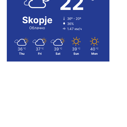
22
Skopje
36º - 20º
36%
Облачно
1.47 км/ч
36
37
39
39
40
℃
℃
℃
℃
℃
Thu
Fri
Sat
Sun
Mon