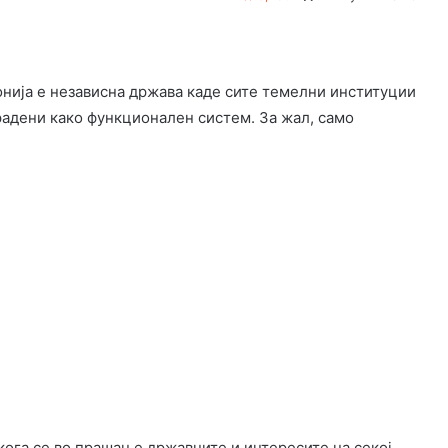
нија е независна држава каде сите темелни институции
градени како функционален систем. За жал, само
ога се во прашање државните и интересите на секој