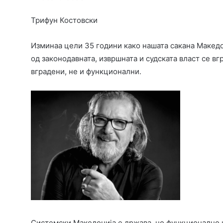
Трифун Костовски
Изминаа цели 35 години како нашата сакана Македо
од законодавната, извршната и судската власт се в
вградени, не и функционални.
Системски Македонија е држава, но функционално к