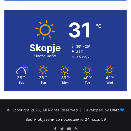
31
℃
Skopje
36º - 25º
34%
Чисто небо
3.5 км/ч
36
38
39
40
42
℃
℃
℃
℃
℃
Sat
Sun
Mon
Tue
Wed
© Copyright 2026, All Rights Reserved | Developed by
Unet
Вести објавени во последните 24 часа: 59
Facebook
Twitter
YouTube
RSS