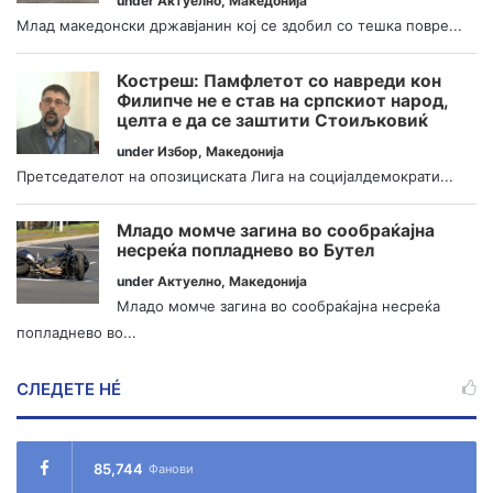
under
Актуелно
,
Македонија
Млад македонски државјанин кој се здобил со тешка повре...
Костреш: Памфлетот со навреди кон
Филипче не е став на српскиот народ,
целта е да се заштити Стоиљковиќ
under
Избор
,
Македонија
Претседателот на опозициската Лига на социјалдемократи...
Младо момче загина во сообраќајна
несреќа попладнево во Бутел
under
Актуелно
,
Македонија
Младо момче загина во сообраќајна несреќа
попладнево во...
СЛЕДЕТЕ НÉ
85,744
Фанови