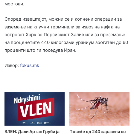
мостови.
Според извештајот, можни се и копнени операции за
заземање на клучни терминали за извоз на нафта на
островот Харк во Персискиот Залив или за преземање
на проценетите 440 килограми ураниум збогатен до 60
проценти што ги поседува Иран.
Извор:
fokus.mk
ВЛЕН: Дали Артан Груби ја
Повеќе од 240 заразени со