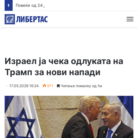
Повеќе од 240 заразени со вирусот Западен Нил во Европа
М
Израел ја чека одлуката на
Трамп за нови напади
17.05.2026 16:24
971
Читање помалку од 1м