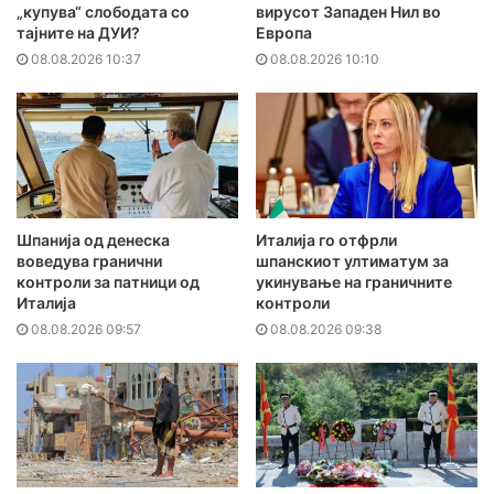
„купува“ слободата со
вирусот Западен Нил во
тајните на ДУИ?
Европа
08.08.2026 10:37
08.08.2026 10:10
Шпанија од денеска
Италија го отфрли
воведува гранични
шпанскиот ултиматум за
контроли за патници од
укинување на граничните
Италија
контроли
08.08.2026 09:57
08.08.2026 09:38