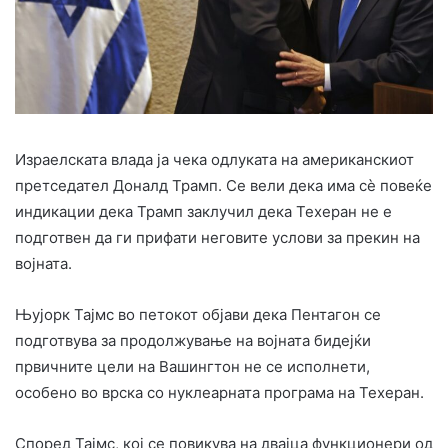
Израелската влада ја чека одлуката на американскиот
претседател Доналд Трамп. Се вели дека има сè повеќе
индикации дека Трамп заклучил дека Техеран не е
подготвен да ги прифати неговите услови за прекин на
војната.
Њујорк Тајмс во петокот објави дека Пентагон се
подготвува за продолжување на војната бидејќи
првичните цели на Вашингтон не се исполнети,
особено во врска со нуклеарната програма на Техеран.
Според Тајмс, кој се повикува на двајца функционери од