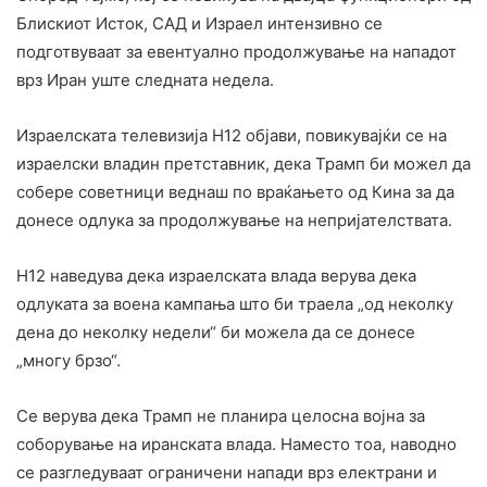
Блискиот Исток, САД и Израел интензивно се
подготвуваат за евентуално продолжување на нападот
врз Иран уште следната недела.
Израелската телевизија Н12 објави, повикувајќи се на
израелски владин претставник, дека Трамп би можел да
собере советници веднаш по враќањето од Кина за да
донесе одлука за продолжување на непријателствата.
Н12 наведува дека израелската влада верува дека
одлуката за воена кампања што би траела „од неколку
дена до неколку недели“ би можела да се донесе
„многу брзо“.
Се верува дека Трамп не планира целосна војна за
соборување на иранската влада. Наместо тоа, наводно
се разгледуваат ограничени напади врз електрани и