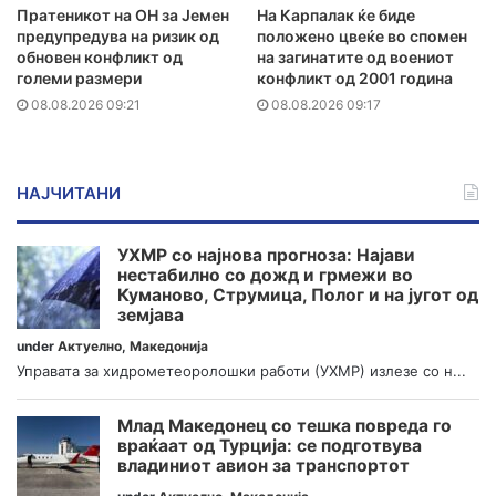
Пратеникот на ОН за Јемен
На Карпалак ќе биде
предупредува на ризик од
положено цвеќе во спомен
обновен конфликт од
на загинатите од воениот
големи размери
конфликт од 2001 година
08.08.2026 09:21
08.08.2026 09:17
НАЈЧИТАНИ
УХМР со најнова прогноза: Најави
нестабилно со дожд и грмежи во
Куманово, Струмица, Полог и на југот од
земјава
under
Актуелно
,
Македонија
Управата за хидрометеоролошки работи (УХМР) излезе со н...
Млад Македонец со тешка повреда го
враќаат од Турција: се подготвува
владиниот авион за транспортот