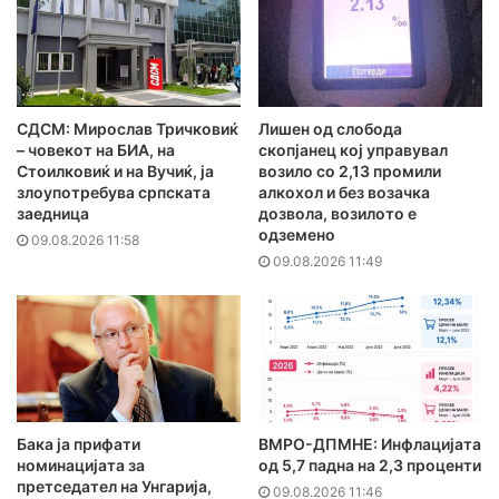
СДСМ: Мирослав Тричковиќ
Лишен од слобода
– човекот на БИА, на
скопјанец кој управувал
Стоилковиќ и на Вучиќ, ја
возило со 2,13 промили
злоупотребува српската
алкохол и без возачка
заедница
дозвола, возилото е
одземено
09.08.2026 11:58
09.08.2026 11:49
Бака ја прифати
ВМРО-ДПМНЕ: Инфлацијата
номинацијата за
од 5,7 падна на 2,3 проценти
претседател на Унгарија,
09.08.2026 11:46