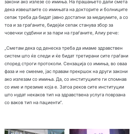
закони ако излезе со имиња. На прашањето дали смета
дека извештаите со имињата на докторите и болниците
сепак треба да бидат јавно достапни за медиумите, а со
тоа и за граѓаните, бидејќи сепак станува збор за
човечки судбини и за пари на граѓаните, Алиу рече:
„Сметам дека од денеска треба да имаме здравствен
систем што ќе следи и ќе бидат третирани сите граѓани
според строги протоколи. Сензација со имиња, во оваа
фаза и не смееме, јас правам прекршок на други закони
ако излезам со имиња. Да, со институциите ги спомнав
со име и презиме која е. Затоа реков сите институции
што нудат некаков тип на здравствена услуга поврзана
со ваков тип на пациенти“.