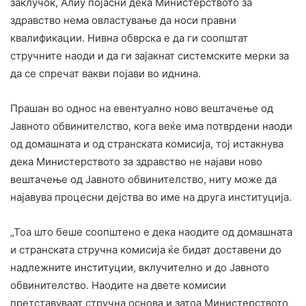
заклучок, Алиу појасни дека Министерството за
здравство нема овластување да носи правни
квалификации. Нивна обврска е да ги соопштат
стручните наоди и да ги зајакнат системските мерки за
да се спречат вакви појави во иднина.
Прашан во однос на евентуално ново вештачење од
Јавното обвинителство, кога веќе има потврдени наоди
од домашната и од странската комисија, тој истакнува
дека Министерството за здравство не најави ново
вештачење од Јавното обвинителство, ниту може да
најавува процесни дејства во име на друга институција.
„Тоа што беше соопштено е дека наодите од домашната
и странската стручна комисија ќе бидат доставени до
надлежните институции, вклучително и до Јавното
обвинителство. Наодите на двете комисии
претставуваат стручна основа и затоа Министерството