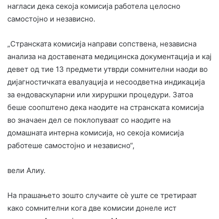
нагласи дека секоја комисија работела целосно
самостојно и независно.
„Странската комисија направи сопствена, независна
анализа на доставената медицинска документација и кај
девет од тие 13 предмети утврди сомнителни наоди во
дијагностичката евалуација и несоодветна индикација
за ендоваскуларни или хируршки процедури. Затоа
беше соопштено дека наодите на странската комисија
во значаен дел се поклопуваат со наодите на
домашната интерна комисија, но секоја комисија
работеше самостојно и независно“,
вели Алиу.
На прашањето зошто случаите сè уште се третираат
како сомнителни кога две комисии донеле ист