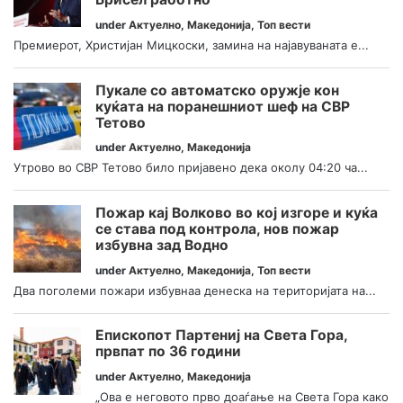
under
Актуелно
,
Македонија
,
Топ вести
Премиерот, Христијан Мицкоски, замина на најавуваната е...
Пукале со автоматско оружје кон
куќата на поранешниот шеф на СВР
Тетово
under
Актуелно
,
Македонија
Утрово во СВР Тетово било пријавено дека околу 04:20 ча...
Пожар кај Волково во кој изгоре и куќа
се става под контрола, нов пожар
избувна зад Водно
under
Актуелно
,
Македонија
,
Топ вести
Два поголеми пожари избувнаа денеска на територијата на...
Епископот Партениј на Света Гора,
првпат по 36 години
under
Актуелно
,
Македонија
„Ова е неговото прво доаѓање на Света Гора како