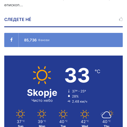
епископ...
СЛЕДЕТЕ НÉ
85,736
Фанови
33
℃
Skopje
37º - 25º
28%
Чисто небо
2.48 км/ч
37
39
40
42
40
℃
℃
℃
℃
℃
Sun
Mon
Tue
Wed
Thu