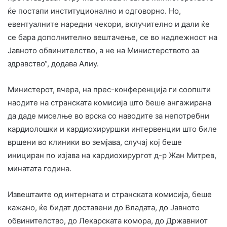
ќе постапи институционално и одговорно. Но,
евентуалните наредни чекори, вклучително и дали ќе
се бара дополнително вештачење, се во надлежност на
Јавното обвинителство, а не на Министерството за
здравство“, додава Алиу.
Министерот, вчера, на прес-конференција ги соопшти
наодите на странската комисија што беше ангажирана
да даде миселње во врска со наводите за непотребни
кардиолошки и кардиохируршки интервенции што биле
вршени во клиники во земјава, случај кој беше
инициран по изјава на кардиохирургот д-р Жан Митрев,
минатата година.
Извештаите од интерната и странската комисија, беше
кажано, ќе бидат доставени до Владата, до Јавното
обвинителство, до Лекарската комора, до Државниот