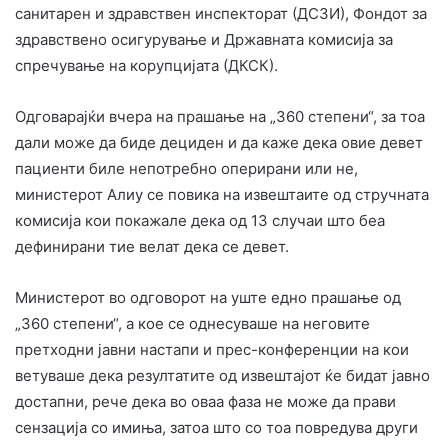
санитарен и здравствен инспекторат (ДСЗИ), Фондот за
здравствено осигурување и Државната комисија за
спречување на корупцијата (ДКСК).
Одговарајќи вчера на прашање на „360 степени“, за тоа
дали може да биде дециден и да каже дека овие девет
пациенти биле непотребно оперирани или не,
министерот Алиу се повика на извештаите од стручната
комисија кои покажале дека од 13 случаи што беа
дефинирани тие велат дека се девет.
Министерот во одговорот на уште едно прашање од
„360 степени“, а кое се однесуваше на неговите
претходни јавни настапи и прес-конференции на кои
ветуваше дека резултатите од извештајот ќе бидат јавно
достапни, рече дека во оваа фаза не може да прави
сензација со имиња, затоа што со тоа повредува други