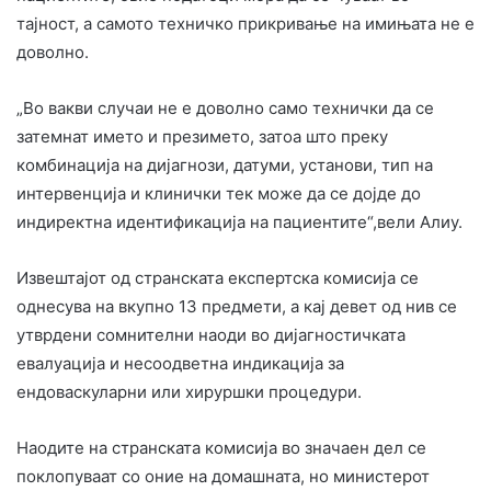
тајност, а самото техничко прикривање на имињата не е
доволно.
„Во вакви случаи не е доволно само технички да се
затемнат името и презимето, затоа што преку
комбинација на дијагнози, датуми, установи, тип на
интервенција и клинички тек може да се дојде до
индиректна идентификација на пациентите“,вели Алиу.
Извештајот од странската експертска комисија се
однесува на вкупно 13 предмети, а кај девет од нив се
утврдени сомнителни наоди во дијагностичката
евалуација и несоодветна индикација за
ендоваскуларни или хируршки процедури.
Наодите на странската комисија во значаен дел се
поклопуваат со оние на домашната, но министерот