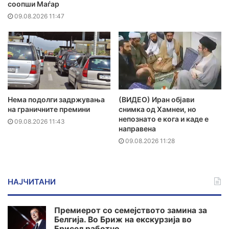
соопши Маѓар
09.08.2026 11:47
Нема подолги задржувања
(ВИДЕО) Иран објави
на граничните премини
снимка од Хамнеи, но
непознато е кога и каде е
09.08.2026 11:43
направена
09.08.2026 11:28
НАЈЧИТАНИ
Премиерот со семејството замина за
Белгија. Во Бриж на екскурзија во
Брисел работно