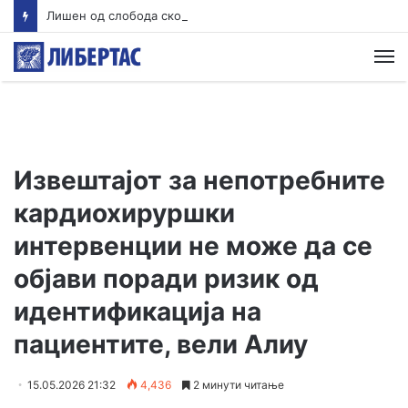
Лишен од слобода скопјанец кој управувал возило со 2,13 промили алкохол и без возачка дозвола, возилото е одземено
М
Извештајот за непотребните
кардиохируршки
интервенции не може да се
објави поради ризик од
идентификација на
пациентите, вели Алиу
15.05.2026 21:32
4,436
2 минути читање