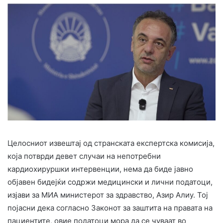
Целосниот извештај од странската експертска комисија,
која потврди девет случаи на непотребни
кардиохируршки интервенции, нема да биде јавно
објавен бидејќи содржи медицински и лични податоци,
изјави за МИА министерот за здравство, Азир Алиу. Тој
појасни дека согласно Законот за заштита на правата на
пациентите, овие податоци мора да се чуваат во