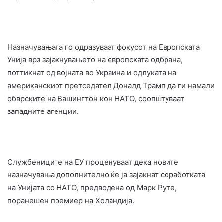
Назначувањата го одразуваат фокусот на Европската
Унија врз зајакнувањето на европската одбрана,
поттикнат од војната во Украина и одлуката на
американскиот претседател Доналд Трамп да ги намали
обврските на Вашингтон кон НАТО, соопштуваат
западните агенции.
Службениците на ЕУ проценуваат дека новите
назначувања дополнително ќе ја зајакнат соработката
на Унијата со НАТО, предводена од Марк Руте,
поранешен премиер на Холандија.