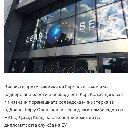
Високата претставничка на Европската унија за
надворешни работи и безбедност, Каја Калас, денеска
ги назначи поранешната холандска министерка за
одбрана, Кајсу Олонгрен, и францускиот амбасадор во
НАТО, Давид Квах, на раководни позиции во
дипломатската служба на ЕУ.