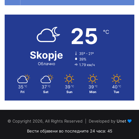
25
℃
Skopje
35º - 21º
39%
Облачно
1.79 км/ч
35
37
39
39
40
℃
℃
℃
℃
℃
Fri
Sat
Sun
Mon
Tue
© Copyright 2026, All Rights Reserved | Developed by
Unet
Вести објавени во последните 24 часа: 45