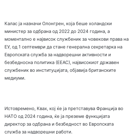
Калас ја назначи Олонгрен, која беше холандски
министер за одбрана од 2022 до 2024 година, а
моментално е највисок службеник за човекови права на
ЕУ, од 1 септември да стане генерална секретарка на
Европската служба за надворешни активности и
безбедносна политика (ЕЕАС), највисокиот државен
службеник во институцијата, објавија британските
медиуми.
Истовремено, Квах, кој ќе ја претставува Франција во
НАТО од 2024 година, ќе ја преземе функцијата
директор за одбрана и безбедност во Европската
служба за надворешни работи.