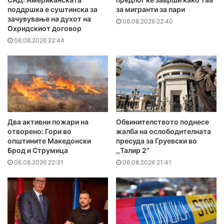
поддршка е суштинска за
за мигранти за пари
зачувување на духот на
06.08.2026 22:40
Охридскиот договор
06.08.2026 22:44
Два активни пожари на
Обвинителството поднесе
отворено: Гори во
жалба на ослободителната
општините Македонски
пресуда за Груевски во
Брод и Струмица
,,Талир 2″
06.08.2026 22:31
06.08.2026 21:41