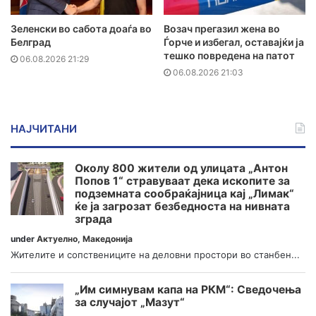
Зеленски во сабота доаѓа во
Возач прегазил жена во
Белград
Ѓорче и избегал, оставајќи ја
тешко повредена на патот
06.08.2026 21:29
06.08.2026 21:03
НАЈЧИТАНИ
Околу 800 жители од улицата „Антон
Попов 1“ стравуваат дека ископите за
подземната сообраќајница кај „Лимак“
ќе ја загрозат безбедноста на нивната
зграда
under
Актуелно
,
Македонија
Жителите и сопствениците на деловни простори во станбен...
„Им симнувам капа на РКМ“: Сведочења
за случајот „Мазут“