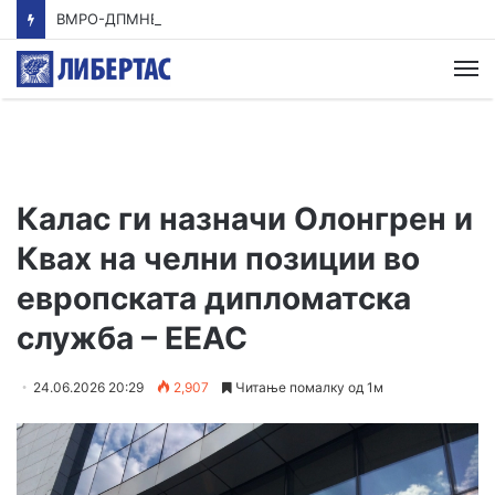
ВМРО-ДПМНЕ: Приказната на СДСМ за францускиот предлог ќе заврши како таа за мигранти за пари
М
Калас ги назначи Олонгрен и
Квах на челни позиции во
европската дипломатска
служба – ЕЕАС
24.06.2026 20:29
2,907
Читање помалку од 1м