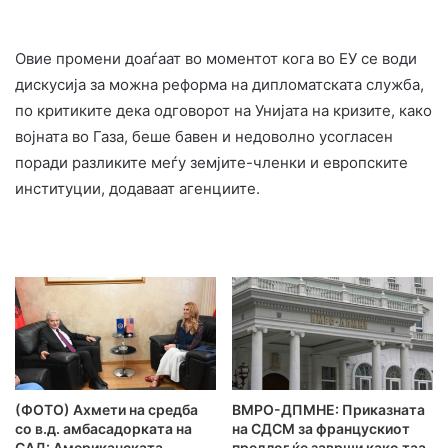
Овие промени доаѓаат во моментот кога во ЕУ се води
дискусија за можна реформа на дипломатската служба,
по критиките дека одговорот на Унијата на кризите, како
војната во Газа, беше бавен и недоволно усогласен
поради разликите меѓу земјите-членки и европските
институции, додаваат агенциите.
(ФОТО) Ахмети на средба
ВМРО-ДПМНЕ: Приказната
со в.д. амбасадорката на
на СДСМ за францускиот
САД: Американската
предлог ќе заврши како таа