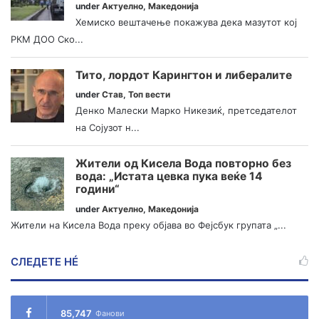
under
Актуелно
,
Македонија
Хемиско вештачење покажува дека мазутот кој
РКМ ДОО Ско...
Тито, лордот Карингтон и либералите
under
Став
,
Топ вести
Денко Малески Марко Никезиќ, претседателот
на Сојузот н...
Жители од Кисела Вода повторно без
вода: „Истата цевка пука веќе 14
години“
under
Актуелно
,
Македонија
Жители на Кисела Вода преку објава во Фејсбук групата „...
СЛЕДЕТЕ НÉ
85,747
Фанови