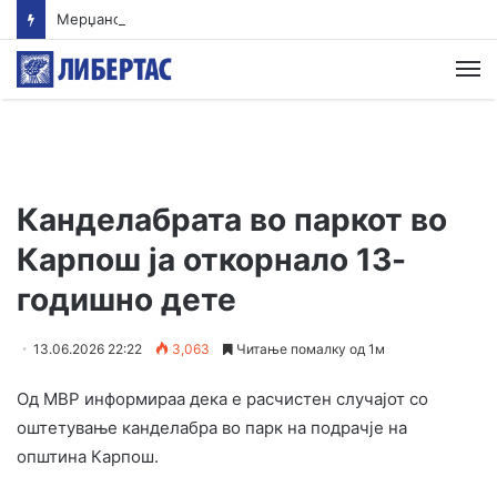
Мерџановски: Со владин авион во Скопје транспортиран пациент повреден на одмор во Турција
М
Канделабрата во паркот во
Карпош ја откорнало 13-
годишно дете
13.06.2026 22:22
3,063
Читање помалку од 1м
Од МВР информираа дека е расчистен случајот со
оштетување канделабра во парк на подрачје на
општина Карпош.