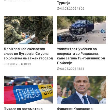
Турција
08.08.2026 18:26
Дрон полн со експлозив
Уапсен трет учесник во
влезе во Бугарија: Се урна
несреќата во Радишани,
во близина на важен гасовод
каде загина 19-годишник од
Побожје
08.08.2026 18:19
08.08.2026 18:14
Пукале со автоматско
Филипче: Карпалак е