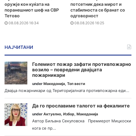
оружје кон куќата на
потсетник дека мирот и
поранешниот шеф на СВР
стабилноста се бранат со
Тетово
одговорност
08.08.2026 16:34
08.08.2026 16:25
НАЈЧИТАНИ
Големиот пожар зафати противпожарно
возило – повредени двајцата
пожарникари
under
Македонија
,
Топ вести
Двајца пожарникари од Територијалната противпожарна еди...
Да го прославиме талогот на фекалиите
under
Актуелно
,
Избор
,
Македонија
Автор Биљана Секуловска Премиерот Мицкоски
кога се пр...