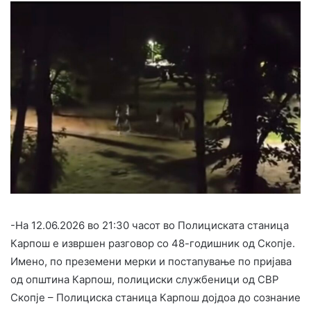
-На 12.06.2026 во 21:30 часот во Полициската станица
Карпош е извршен разговор со 48-годишник од Скопје.
Имено, по преземени мерки и постапување по пријава
од општина Карпош, полициски службеници од СВР
Скопје – Полициска станица Карпош дојдоа до сознание