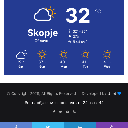
32
℃
Skopje
32º - 25º
27%
Облачно
5.44 км/ч
29
37
40
41
41
℃
℃
℃
℃
℃
Sat
Sun
Mon
Tue
Wed
© Copyright 2026, All Rights Reserved | Developed by
Unet
Вести објавени во последните 24 часа: 44
Facebook
Twitter
YouTube
RSS