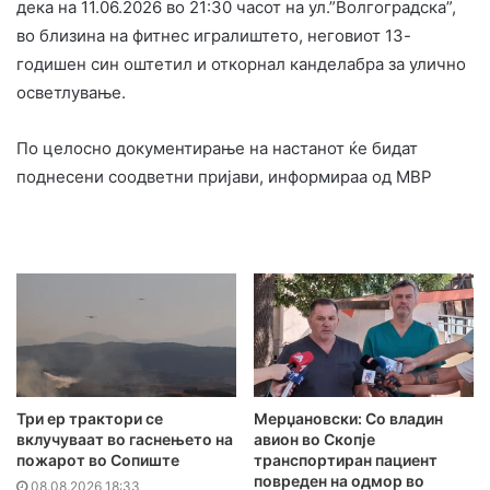
дека на 11.06.2026 во 21:30 часот на ул.”Волгоградска”,
во близина на фитнес игралиштето, неговиот 13-
годишен син оштетил и откорнал канделабра за улично
осветлување.
По целосно документирање на настанот ќе бидат
поднесени соодветни пријави, информираа од МВР
Три ер трактори се
Мерџановски: Со владин
вклучуваат во гаснењето на
авион во Скопје
пожарот во Сопиште
транспортиран пациент
повреден на одмор во
08.08.2026 18:33