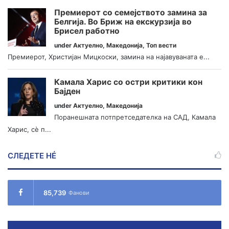
Премиерот со семејството замина за
Белгија. Во Бриж на екскурзија во
Брисел работно
under
Актуелно
,
Македонија
,
Топ вести
Премиерот, Христијан Мицкоски, замина на најавуваната е...
Камала Харис со остри критики кон
Бајден
under
Актуелно
,
Македонија
Поранешната потпретседателка на САД, Камала
Харис, сè п...
СЛЕДЕТЕ НÉ
85,739
Фанови