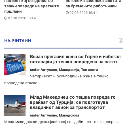
пациент кој се здобил со
поголема законска заштита
тешки повреди на вратните
за бремените работнички
пршлени
07.08.2026 16:41
07.08.2026 16:44
НАЈЧИТАНИ
Возач прегазил жена во Ѓорче и избегал,
оставајќи ја тешко повредена на патот
under
Актуелно
,
Македонија
,
Топ вести
Четириесет и осумгодишна жена е тешко
повредена откако...
Млад Македонец со тешка повреда го
враќаат од Турција: се подготвува
владиниот авион за транспортот
under
Актуелно
,
Македонија
Млад македонски државјанин кој се здобил со тешка повре...