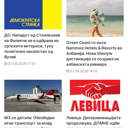
ДС: Нападот од Стоилковиќ
на Филипче не е одбрана на
Green Coast го носи
српските интереси, туку
Nammos Hotels & Resorts во
политичко насилство од
Албанија: Нова lifestyle
Вучиќ
дестинација се создава на
07.08.2026 17:31
албанската ривиера
07.08.2026 16:52
MЗ со детали: Обезбеден
Левица: Дискриминацијата
итен транспорт за млад
продолжува, ДПМНЕ одби