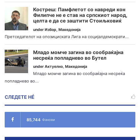
Костреш: Памфлетот со навреди кон
Филипче не е став на српскиот народ,
целта е да се заштити Стоиљковиќ
under
Избор
,
Македонија
Претседателот на опозициската Лига на социјалдемократи...
Младо момче загина во сообраќајна
несреќа попладнево во Бутел
under
Актуелно
,
Македонија
Младо момче загина во сообраќајна несреќа
попладнево во...
СЛЕДЕТЕ НÉ
85,744
Фанови