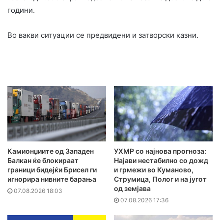
години.
Во вакви ситуации се предвидени и затворски казни.
Камионџиите од Западен
УХМР со најнова прогноза:
Балкан ќе блокираат
Најави нестабилно со дожд
граници бидејќи Брисел ги
и грмежи во Куманово,
игнорира нивните барања
Струмица, Полог и на југот
од земјава
07.08.2026 18:03
07.08.2026 17:36