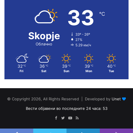
33
℃
Skopje
33º - 26º
27%
Облачно
5.29 км/ч
32
36
39
39
40
℃
℃
℃
℃
℃
Fri
Sat
Sun
Mon
Tue
© Copyright 2026, All Rights Reserved | Developed by
Unet
Вести објавени во последните 24 часа: 53
Facebook
Twitter
YouTube
RSS