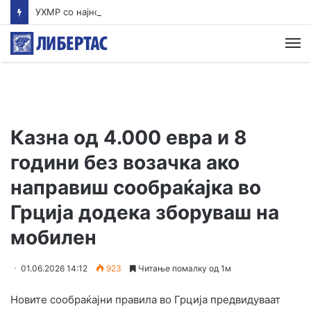
УХМР со најнова прогноза: Најави нестабилно со дожд и грмежи во Куманово, Струмица, Полог и на југот од земјава
М
Казна од 4.000 евра и 8
години без возачка ако
направиш сообраќајка во
Грција додека зборуваш на
мобилен
01.06.2026 14:12
923
Читање помалку од 1м
Новите сообраќајни правила во Грција предвидуваат