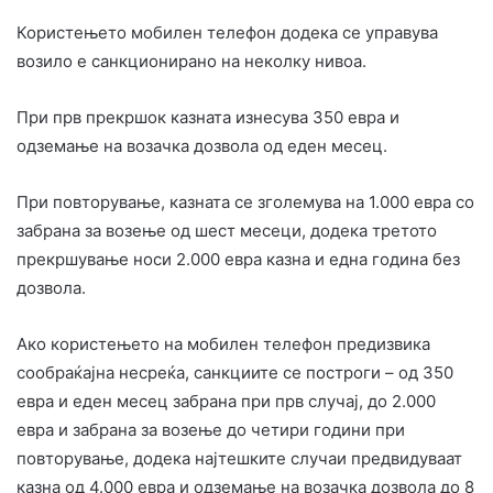
Користењето мобилен телефон додека се управува
возило е санкционирано на неколку нивоа.
При прв прекршок казната изнесува 350 евра и
одземање на возачка дозвола од еден месец.
При повторување, казната се зголемува на 1.000 евра со
забрана за возење од шест месеци, додека третото
прекршување носи 2.000 евра казна и една година без
дозвола.
Ако користењето на мобилен телефон предизвика
сообраќајна несреќа, санкциите се построги – од 350
евра и еден месец забрана при прв случај, до 2.000
евра и забрана за возење до четири години при
повторување, додека најтешките случаи предвидуваат
казна од 4.000 евра и одземање на возачка дозвола до 8