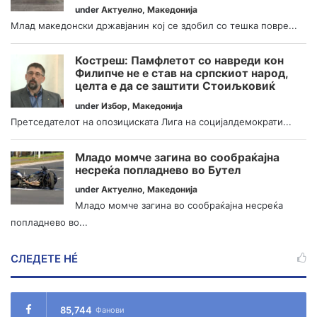
under
Актуелно
,
Македонија
Млад македонски државјанин кој се здобил со тешка повре...
Костреш: Памфлетот со навреди кон
Филипче не е став на српскиот народ,
целта е да се заштити Стоиљковиќ
under
Избор
,
Македонија
Претседателот на опозициската Лига на социјалдемократи...
Младо момче загина во сообраќајна
несреќа попладнево во Бутел
under
Актуелно
,
Македонија
Младо момче загина во сообраќајна несреќа
попладнево во...
СЛЕДЕТЕ НÉ
85,744
Фанови