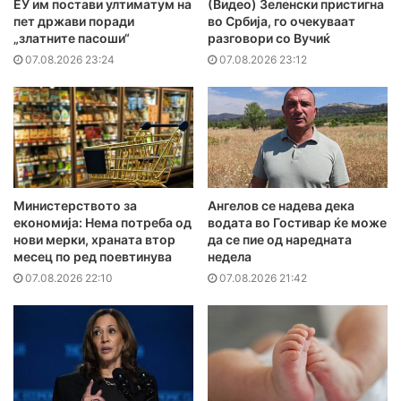
ЕУ им постави ултиматум на
(Видео) Зеленски пристигна
пет држави поради
во Србија, го очекуваат
„златните пасоши“
разговори со Вучиќ
07.08.2026 23:24
07.08.2026 23:12
Министерството за
Ангелов се надева дека
економија: Нема потреба од
водата во Гостивар ќе може
нови мерки, храната втор
да се пие од наредната
месец по ред поевтинува
недела
07.08.2026 22:10
07.08.2026 21:42