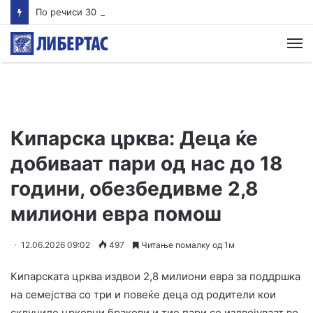
По речиси 30 години почнува судењето за убиството на Тупак Шакур
М
Кипарска црква: Деца ќе
добиваат пари од нас до 18
години, обезбедивме 2,8
милиони евра помош
12.06.2026 09:02
497
Читање помалку од 1м
Кипарската црква издвои 2,8 милиони евра за поддршка
на семејства со три и повеќе деца од родители кои
склучиле црковни бракови и тие пари се издвојуваат во