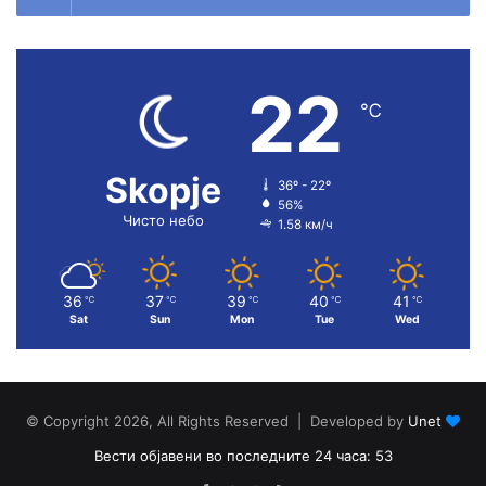
22
℃
Skopje
36º - 22º
56%
Чисто небо
1.58 км/ч
36
37
39
40
41
℃
℃
℃
℃
℃
Sat
Sun
Mon
Tue
Wed
© Copyright 2026, All Rights Reserved | Developed by
Unet
Вести објавени во последните 24 часа: 53