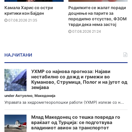
Камала Харис со остри
Родилките се жалат поради
критики кон Бајден
доцнење на парите за
породилно отсуство, ФЗОМ
07.08.2026 21:35
тврди дека нема застој
07.08.2026 21:24
НАЈЧИТАНИ
УХМР со најнова прогноза: Најави
нестабилно со дожд и грмежи во
Куманово, Струмица, Полог и на југот од
земјава
under
Актуелно
,
Македонија
Управата за хидрометеоролошки работи (УХМР) излезе со н...
Млад Македонец со тешка повреда го
враќаат од Турција: се подготвува
владиниот авион за транспортот