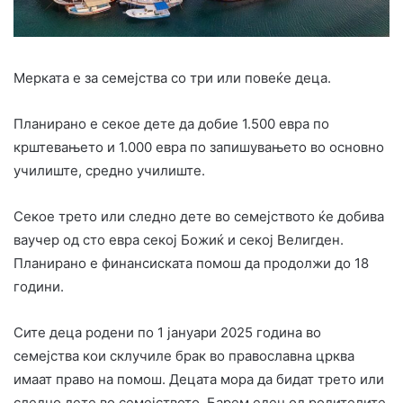
Мерката е за семејства со три или повеќе деца.
Планирано е секое дете да добие 1.500 евра по
крштевањето и 1.000 евра по запишувањето во основно
училиште, средно училиште.
Секое трето или следно дете во семејството ќе добива
ваучер од сто евра секој Божиќ и секој Велигден.
Планирано е финансиската помош да продолжи до 18
години.
Сите деца родени по 1 јануари 2025 година во
семејства кои склучиле брак во православна црква
имаат право на помош. Децата мора да бидат трето или
следно дете во семејството. Барем еден од родителите