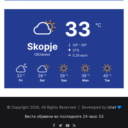
33
℃
Skopje
33º - 26º
27%
Облачно
5.29 км/ч
32
36
39
39
40
℃
℃
℃
℃
℃
Fri
Sat
Sun
Mon
Tue
© Copyright 2026, All Rights Reserved | Developed by
Unet
Вести објавени во последните 24 часа: 53
Facebook
Twitter
YouTube
RSS