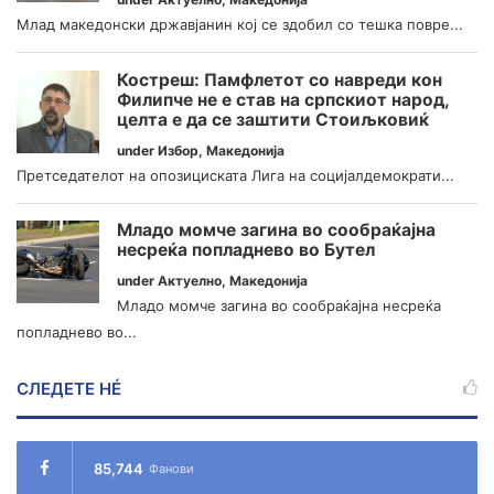
Млад македонски државјанин кој се здобил со тешка повре...
Костреш: Памфлетот со навреди кон
Филипче не е став на српскиот народ,
целта е да се заштити Стоиљковиќ
under
Избор
,
Македонија
Претседателот на опозициската Лига на социјалдемократи...
Младо момче загина во сообраќајна
несреќа попладнево во Бутел
under
Актуелно
,
Македонија
Младо момче загина во сообраќајна несреќа
попладнево во...
СЛЕДЕТЕ НÉ
85,744
Фанови