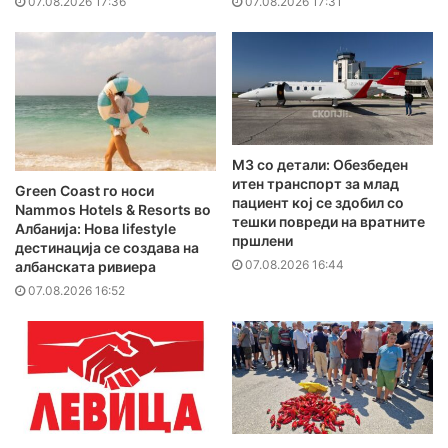
07.08.2026 17:36
07.08.2026 17:31
MЗ со детали: Обезбеден
итен транспорт за млад
Green Coast го носи
пациент кој се здобил со
Nammos Hotels & Resorts во
тешки повреди на вратните
Албанија: Нова lifestyle
пршлени
дестинација се создава на
07.08.2026 16:44
албанската ривиера
07.08.2026 16:52