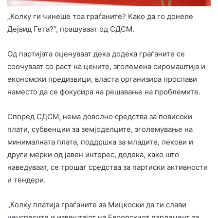
„Колку ги чинеше тоа граѓаните? Како да го донеле
Дејвид Гета?“, прашуваат од СДСМ.
Од партијата оценуваат дека додека граѓаните се
соочуваат со раст на цените, зголемена сиромаштија и
економски предизвици, власта организира прослави
наместо да се фокусира на решавање на проблемите.
Според СДСМ, нема доволно средства за повисоки
плати, субвенции за земјоделците, зголемување на
минималната плата, поддршка за младите, лекови и
други мерки од јавен интерес, додека, како што
наведуваат, се трошат средства за партиски активности
и тендери.
„Колку платија граѓаните за Мицкоски да ги слави
неуспесите и извештајот на Европскиот парламент за