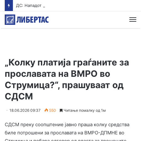
ДС: Нападот од Стоилковиќ на Филипче не е одбрана на српските интереси, туку политичко насилство од Вучиќ
М
„Колку платија граѓаните за
прославата на ВМРО во
Струмица?“, прашуваат од
СДСМ
18.06.2026 09:37
550
Читање помалку од 1м
СДСМ преку соопштение јавно праша колку средства
биле потрошени за прославата на ВМРО-ДПМНЕ во
Струмица и побара одговор од власта за трошоците