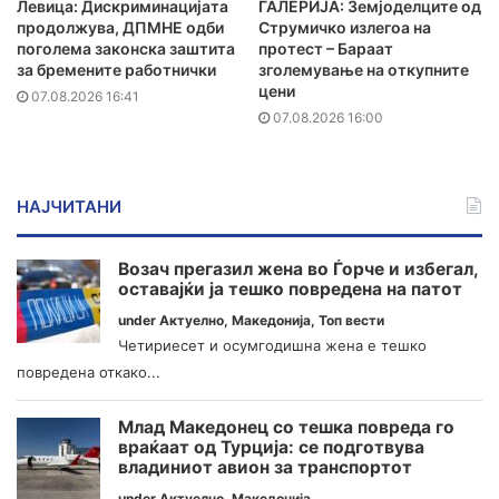
Левица: Дискриминацијата
ГАЛЕРИЈА: Земјоделците од
продолжува, ДПМНЕ одби
Струмичко излегоа на
поголема законска заштита
протест – Бараат
за бремените работнички
зголемување на откупните
цени
07.08.2026 16:41
07.08.2026 16:00
НАЈЧИТАНИ
Возач прегазил жена во Ѓорче и избегал,
оставајќи ја тешко повредена на патот
under
Актуелно
,
Македонија
,
Топ вести
Четириесет и осумгодишна жена е тешко
повредена откако...
Млад Македонец со тешка повреда го
враќаат од Турција: се подготвува
владиниот авион за транспортот
under
Актуелно
,
Македонија