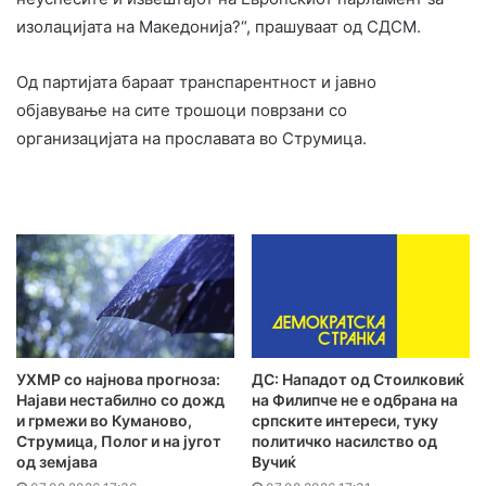
изолацијата на Македонија?“, прашуваат од СДСМ.
Од партијата бараат транспарентност и јавно
објавување на сите трошоци поврзани со
организацијата на прославата во Струмица.
УХМР со најнова прогноза:
ДС: Нападот од Стоилковиќ
Најави нестабилно со дожд
на Филипче не е одбрана на
и грмежи во Куманово,
српските интереси, туку
Струмица, Полог и на југот
политичко насилство од
од земјава
Вучиќ