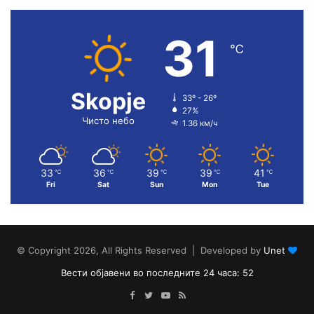
31
℃
Skopje
33º - 26º
27%
Чисто небо
1.36 км/ч
33
36
39
39
41
℃
℃
℃
℃
℃
Fri
Sat
Sun
Mon
Tue
© Copyright 2026, All Rights Reserved | Developed by
Unet
Вести објавени во последните 24 часа: 52
Facebook
Twitter
YouTube
RSS