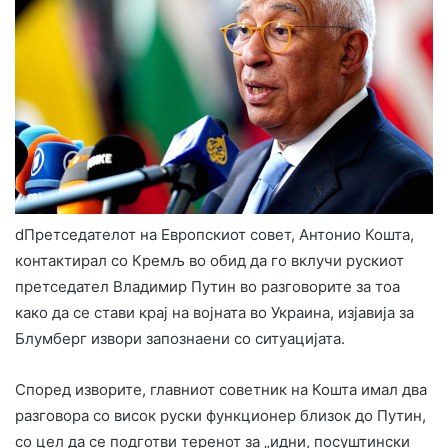
dПретседателот на Европскиот совет, Антонио Кошта,
контактирал со Кремљ во обид да го вклучи рускиот
претседател Владимир Путин во разговорите за тоа
како да се стави крај на војната во Украина, изјавија за
Блумберг извори запознаени со ситуацијата.
Според изворите, главниот советник на Кошта имал два
разговора со висок руски функционер близок до Путин,
со цел да се подготви теренот за „идни, посуштински