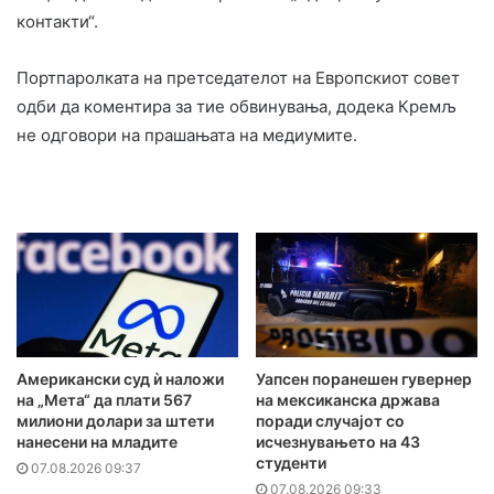
контакти“.
Портпаролката на претседателот на Европскиот совет
одби да коментира за тие обвинувања, додека Кремљ
не одговори на прашањата на медиумите.
Американски суд ѝ наложи
Уапсен поранешен гувернер
на „Мета“ да плати 567
на мексиканска држава
милиони долари за штети
поради случајот со
нанесени на младите
исчезнувањето на 43
студенти
07.08.2026 09:37
07.08.2026 09:33