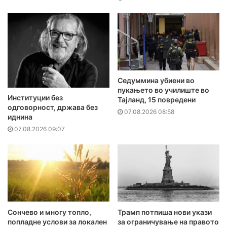
Седуммина убиени во
пукањето во училиште во
Институции без
Тајланд, 15 повредени
одговорност, држава без
07.08.2026 08:58
иднина
07.08.2026 09:07
Сончево и многу топло,
Трамп потпиша нови укази
попладне услови за локален
за ограничување на правото