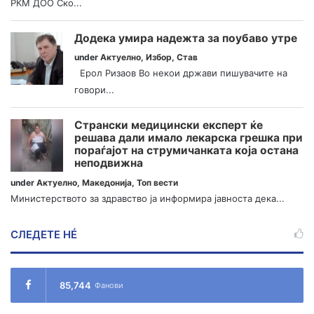
РКМ ДОО Ско...
Додека умира надежта за поубаво утре
under
Актуелно
,
Избор
,
Став
Ерол Ризаов Во некои држави пишувачите на
говори...
Странски медицински експерт ќе
решава дали имало лекарска грешка при
пораѓајот на струмичанката која остана
неподвижна
under
Актуелно
,
Македонија
,
Топ вести
Министерството за здравство ја информира јавноста дека...
СЛЕДЕТЕ НÉ
85,744
Фанови