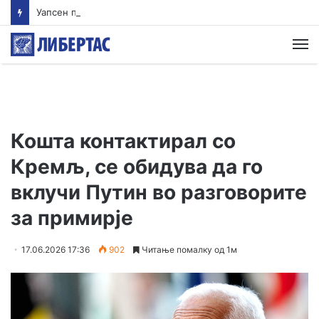
Уапсен поранешен гувернер на мексиканска држава поради случајот со исчезнувањето на 43 студенти
М
Кошта контактирал со
Кремљ, се обидува да го
вклучи Путин во разговорите
за примирје
17.06.2026 17:36
902
Читање помалку од 1м