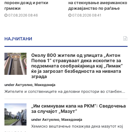
пороен дожд и ретки
на стекнување американско
грмежи
државјанство по раѓање
07.08.2026 08:46
07.08.2026 08:41
НАЈЧИТАНИ
Околу 800 жители од улицата „Антон
Попов 1“ стравуваат дека ископите за
подземната сообраќајница кај „Лимак“
ќе ја загрозат безбедноста на нивната
зграда
under
Актуелно
,
Македонија
Жителите и сопствениците на деловни простори во станбен...
„Им симнувам капа на РКМ“: Сведочења
за случајот „Мазут“
under
Актуелно
,
Македонија
Хемиско вештачење покажува дека мазутот кој