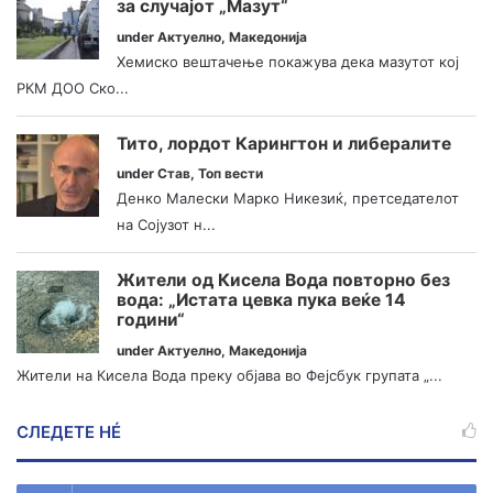
за случајот „Мазут“
under
Актуелно
,
Македонија
Хемиско вештачење покажува дека мазутот кој
РКМ ДОО Ско...
Тито, лордот Карингтон и либералите
under
Став
,
Топ вести
Денко Малески Марко Никезиќ, претседателот
на Сојузот н...
Жители од Кисела Вода повторно без
вода: „Истата цевка пука веќе 14
години“
under
Актуелно
,
Македонија
Жители на Кисела Вода преку објава во Фејсбук групата „...
СЛЕДЕТЕ НÉ