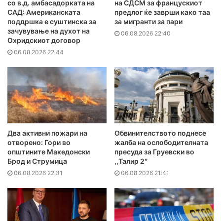
со в.д. амбасадорката на
на СДСМ за францускиот
САД: Американската
предлог ќе заврши како таа
поддршка е суштинска за
за мигранти за пари
зачувување на духот на
06.08.2026 22:40
Охридскиот договор
06.08.2026 22:44
Два активни пожари на
Обвинителството поднесе
отворено: Гори во
жалба на ослободителната
општините Македонски
пресуда за Груевски во
Брод и Струмица
,,Талир 2″
06.08.2026 22:31
06.08.2026 21:41