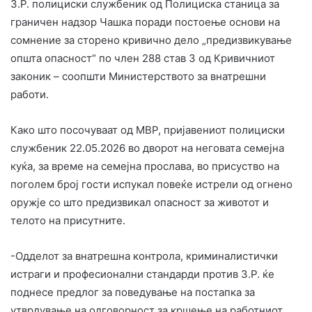
З.Р. полициски службеник од Полициска станица за
граничен надзор Чашка поради постоење основи на
сомнение за сторено кривично дело „предизвикување
општа опасност“ по член 288 став 3 од Кривичниот
законик – соопшти Министерството за внатрешни
работи.
Како што посочуваат од МВР, пријавениот полициски
службеник 22.05.2026 во дворот на неговата семејна
куќа, за време на семејна прослава, во присуство на
поголем број гости испукал повеќе истрели од огнено
оружје со што предизвикал опасност за животот и
телото на присутните.
-Одделот за внатрешна контрола, криминалистички
истраги и професионални стандарди против З.Р. ќе
поднесе предлог за поведување на постапка за
утврдување на одговорност за кршење на работниот