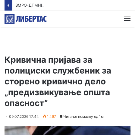
ВМРО-ДПМНЕ: Приказната на СДСМ за францускиот предлог ќе заврши како таа за мигранти за пари
М
Кривична пријава за
полициски службеник за
сторено кривично дело
„предизвикување општа
опасност“
09.07.2026 17:44
1,497
Читање помалку од 1м