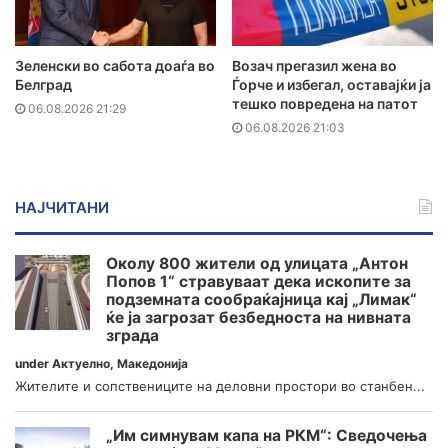
Зеленски во сабота доаѓа во
Возач прегазил жена во
Белград
Ѓорче и избегал, оставајќи ја
тешко повредена на патот
06.08.2026 21:29
06.08.2026 21:03
НАЈЧИТАНИ
Околу 800 жители од улицата „Антон
Попов 1“ стравуваат дека ископите за
подземната сообраќајница кај „Лимак“
ќе ја загрозат безбедноста на нивната
зграда
under
Актуелно
,
Македонија
Жителите и сопствениците на деловни простори во станбен...
„Им симнувам капа на РКМ“: Сведочења