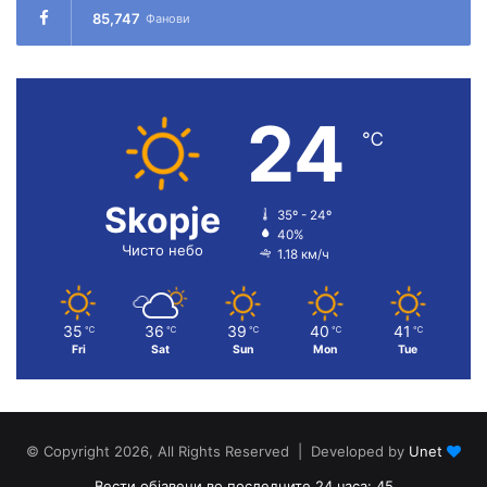
85,747
Фанови
24
℃
Skopje
35º - 24º
40%
Чисто небо
1.18 км/ч
35
36
39
40
41
℃
℃
℃
℃
℃
Fri
Sat
Sun
Mon
Tue
© Copyright 2026, All Rights Reserved | Developed by
Unet
Вести објавени во последните 24 часа: 45