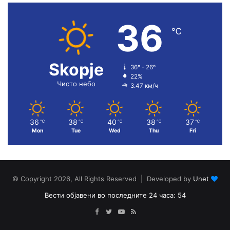
36
℃
Skopje
36º - 26º
22%
Чисто небо
3.47 км/ч
36
38
40
38
37
℃
℃
℃
℃
℃
Mon
Tue
Wed
Thu
Fri
© Copyright 2026, All Rights Reserved | Developed by
Unet
Вести објавени во последните 24 часа: 54
Facebook
Twitter
YouTube
RSS