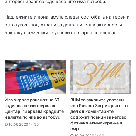
интервенираат секаде каде што има потреба.
Надлежните и понатаму ја следат состојбата на терен и
остануваат подготвени за дополнителни активности
доколку временските услови повторно се влошат.
Ѝ го украле ранецот на 67
ЗНМ за заканите упатени
годишна пензионерка во
кон Ризаов.Загрижува што
Центар, ги бркала крадците
дел од коментарите
и влегла по нив во автобус
содржат повици за негово
физичко елиминирање и
10.08.2026 14:35
смрт
10.08.2026 14:16