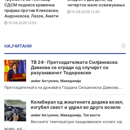
СДСМ поднесе кривична
четврток мало освежување
пријава против Клековски,
10.08.2026 12:45
Андоновска, Лазов, Амети
10.08.2026 12:53
НАЈЧИТАНИ
ТВ 24- Претседателката Силјановска
Давкова се огради од случајот со
разузнавачот Тодоровски
under
Актуелно
,
Македонија
Претседателката на државата Гордана Сиљановска Давкова...
Колабирал од жештината додека возел,
изгубил свест и удрил во друго возило
under
Актуелно
,
Македонија
,
Топ вести
Високите температури предизвикале колапс кај
возач, кој...