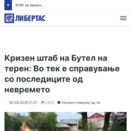
ЗНМ за заканите упатени кон Ризаов.Загрижува што дел од коментарите содржат повици за негово физичко елиминирање и смрт
М
Кризен штаб на Бутел на
терен: Во тек е справување
со последиците од
невремето
30.06.2026 21:21
2,612
Читање помалку од 1м