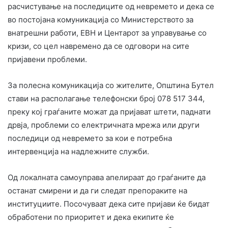
расчистување на последиците од невремето и дека се
во постојана комуникација со Министерството за
внатрешни работи, ЕВН и Центарот за управување со
кризи, со цел навремено да се одговори на сите
пријавени проблеми.
За полесна комуникација со жителите, Општина Бутел
стави на располагање телефонски број 078 517 344,
преку кој граѓаните можат да пријават штети, паднати
дрвја, проблеми со електричната мрежа или други
последици од невремето за кои е потребна
интервенција на надлежните служби.
Од локалната самоуправа апелираат до граѓаните да
останат смирени и да ги следат препораките на
институциите. Посочуваат дека сите пријави ќе бидат
обработени по приоритет и дека екипите ќе