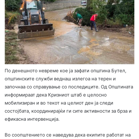
По денешното невреме кое ја зафати општина Бутел,
општинските служби веднаш излегоа на терен и
започнаа со справување со последиците. Од Општината
информираат дека Кризниот штаб е целосно
мобилизиран и во текот на целиот ден ја следи
состојбата, координирајќи ги сите активности за брза и
ефикасна интервенција.
Во соопштението се наведува дека екипите работат на