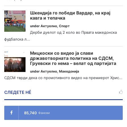
Шкендија го победи Вардар, на крај
кавга и тепачка
under
Актуелно
,
Спорт
Дерби дуелот од 2 коло во Првата македонска
фудбалска л...
Мицкоски со видео ја слави
државотворната политика на СДСМ,
Груевски го нема – велат од партијата
under
Актуелно
,
Македонија
СДСМ тврди дека со промотивното видео на премиерот Хрис...
СЛЕДЕТЕ НÉ
85,740
Фанови