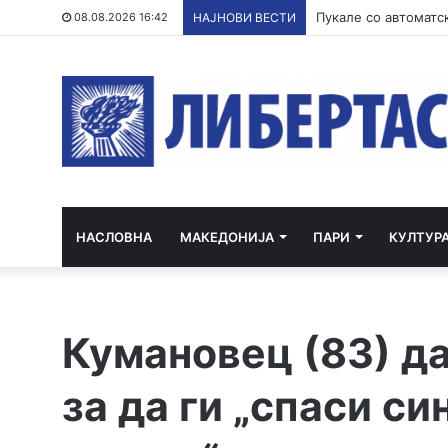
Филипче: Карпалак 
08.08.2026 16:42
НАЈНОВИ ВЕСТИ
НАСЛОВНА
МАКЕДОНИЈА
ПАРИ
КУЛТУР
Кумановец (83) д
за да ги „спаси си