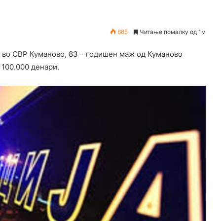
685
Читање помалку од 1м
т во СВР Куманово, 83 – годишен маж од Куманово
 100.000 денари.