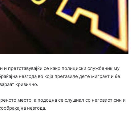
он и претставувајќи се како полициски службеник му
раќајна незгода во која прегазиле дете мигрант и ќе
овараат кривично.
ореното место, а подоцна се слушнал со неговиот син и
сообраќајна незгода.