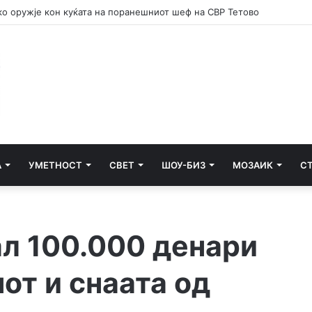
е потсетник дека мирот и стабилноста се бранат со одговорност
А
УМЕТНОСТ
СВЕТ
ШОУ-БИЗ
МОЗАИК
С
ал 100.000 денари
нот и снаата од