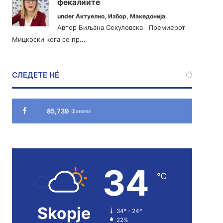
фекалиите
under
Актуелно
,
Избор
,
Македонија
Автор Биљана Секуловска Премиерот
Мицкоски кога се пр...
СЛЕДЕТЕ НÉ
85,739
Фанови
34
℃
Skopje
34º - 24º
22%