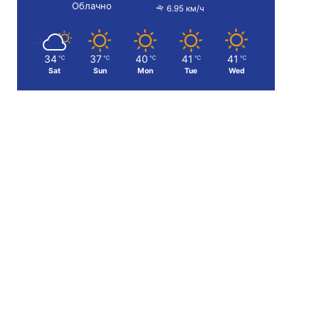
Облачно
6.95 км/ч
34
37
40
41
41
℃
℃
℃
℃
℃
Sat
Sun
Mon
Tue
Wed