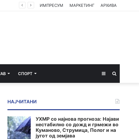
ИМПРЕСУМ
МАРКЕТИНГ
АРХИВА
Sidebar
Пребарај
ТАВ
СПОРТ
за
НАЈЧИТАНИ
УХМР со најнова прогноза: Најави
нестабилно со дожд и грмежи во
Куманово, Струмица, Полог и на
југот од земјава