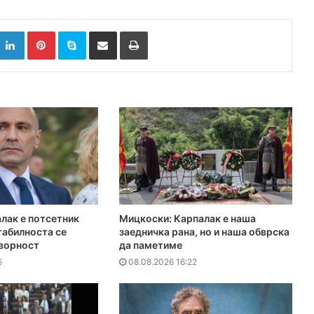
k
witter
LinkedIn
Pinterest
Skype
Сподели преку Е-маил
Испринтај
лак е потсетник
Мицкоски: Карпалак е наша
табилноста се
заедничка рана, но и наша обврска
оворност
да паметиме
5
08.08.2026 16:22