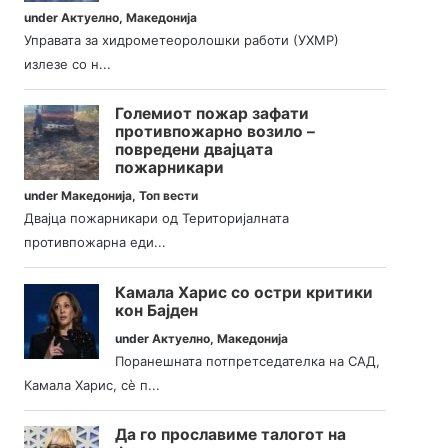
under
Актуелно
,
Македонија
Управата за хидрометеоролошки работи (УХМР)
излезе со н...
Големиот пожар зафати
противпожарно возило –
повредени двајцата
пожарникари
under
Македонија
,
Топ вести
Двајца пожарникари од Територијалната
противпожарна еди...
Камала Харис со остри критики
кон Бајден
under
Актуелно
,
Македонија
Поранешната потпретседателка на САД,
Камала Харис, сè п...
Да го прославиме талогот на