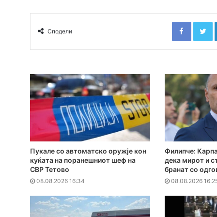
Faceboo
T
Сподели
Пукале со автоматско оружје кон
Филипче: Карпа
куќата на поранешниот шеф на
дека мирот и с
СВР Тетово
бранат со одг
08.08.2026 16:34
08.08.2026 16:2