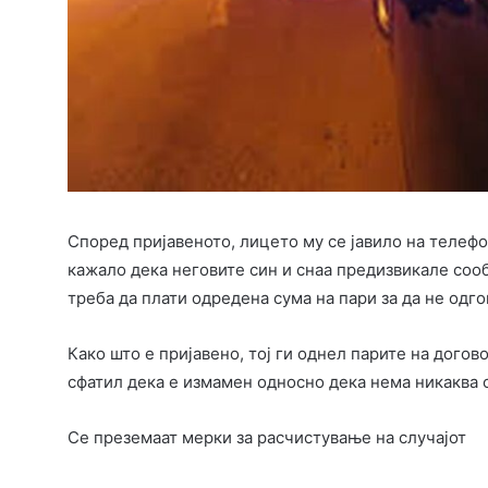
Според пријавеното, лицето му се јавило на телеф
кажало дека неговите син и снаа предизвикале сооб
треба да плати одредена сума на пари за да не одг
Како што е пријавено, тој ги однел парите на догов
сфатил дека е измамен односно дека нема никаква 
Се преземаат мерки за расчистување на случајот