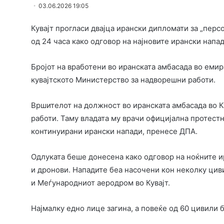
03.06.2026 19:05
Кувајт прогласи двајца ирански дипломати за „персо
од 24 часа како одговор на најновите ирански напад
Бројот на вработени во иранската амбасада во емир
кувајтското Министерство за надворешни работи.
Вршителот на должност во иранската амбасада во 
работи. Таму владата му врачи официјална протестн
континуирани ирански напади, пренесе ДПА.
Одлуката беше донесена како одговор на ноќните и
и дронови. Нападите беа насочени кон неколку циви
и Меѓународниот аеродром во Кувајт.
Најмалку едно лице загина, а повеќе од 60 цивили 