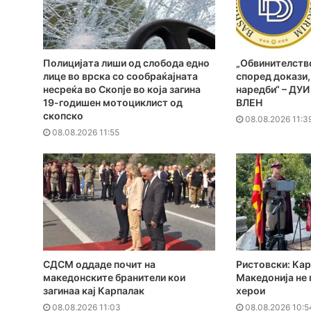
Полицијата лиши од слобода едно
„Обвинителств
лице во врска со сообраќајната
според докази,
несреќа во Скопје во која загина
наредби“ – ДУИ
19-годишен мотоциклист од
ВЛЕН
скопско
08.08.2026 11:3
08.08.2026 11:55
СДСМ оддаде почит на
Ристовски: Кар
македонските бранители кои
Македонија не 
загинаа кај Карпалак
херои
08.08.2026 11:03
08.08.2026 10:5