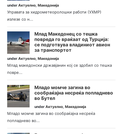
under
Актуелно
,
Македонија
Управата за хидрометеоролошки работи (УХМР)
излезе со н...
Млад Македонец со тешка
повреда го враќаат од Турција:
се подготвува владиниот авион
за транспортот
under
Актуелно
,
Македонија
Млад македонски државјанин кој се здобил со тешка
повре...
Младо момче загина во
сообраќајна несреќа попладнево
во Бутел
under
Актуелно
,
Македонија
Младо момче загина во сообраќајна несреќа
попладнево во...