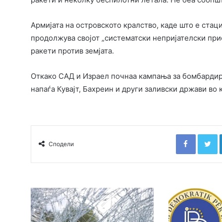
Армијата на островското кралство, каде што е стац
продолжува својот „систематски непријателски при
ракети против земјата.
Откако САД и Израел почнаа кампања за бомбардира
напаѓа Кувајт, Бахреин и други заливски држави во 
Faceboo
T
Сподели