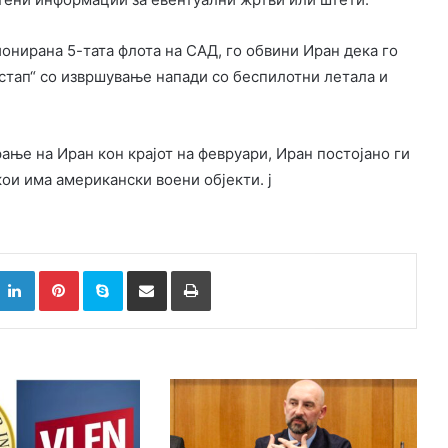
ионирана 5-тата флота на САД, го обвини Иран дека го
стап“ со извршување напади со беспилотни летала и
ње на Иран кон крајот на февруари, Иран постојано ги
кои има американски воени објекти. ј
k
witter
LinkedIn
Pinterest
Skype
Сподели преку Е-маил
Испринтај