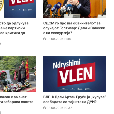
ото да одлучува
СДСМ го прозва обвинителот за
 а не партиски
случајот Гостивар: Дали и Савески
 со критики до
е на екскурзија?
08.08.2026 11:10
9
палак е аманет –
ВЛЕН: Дали Артан Груби ја „купува“
ги заборава своите
слободата со тајните на ДУИ?
08.08.2026 10:37
4