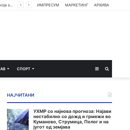
Полицијата лиши од слобода едно лице во врска со сообраќајната несреќа во Скопје во која загина 19-годишен мотоциклист од скопско
ИМПРЕСУМ
МАРКЕТИНГ
АРХИВА
Sidebar
Пребарај
ТАВ
СПОРТ
за
НАЈЧИТАНИ
УХМР со најнова прогноза: Најави
нестабилно со дожд и грмежи во
Куманово, Струмица, Полог и на
југот од земјава