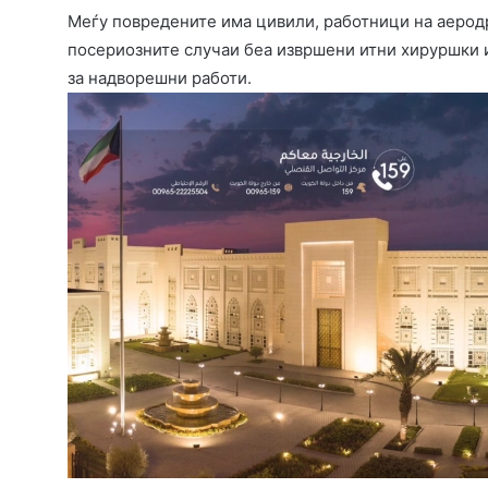
Меѓу повредените има цивили, работници на аеродр
посериозните случаи беа извршени итни хируршки 
за надворешни работи.