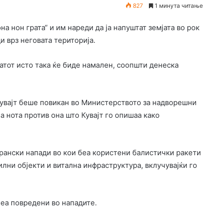
827
1 минута читање
на нон грата“ и им нареди да ја напуштат земјата во рок
и врз неговата територија.
атот исто така ќе биде намален, соопшти денеска
Кувајт беше повикан во Министерството за надворешни
а нота против она што Кувајт го опишаа како
рански напади во кои беа користени балистички ракети
лни објекти и витална инфраструктура, вклучувајќи го
беа повредени во нападите.