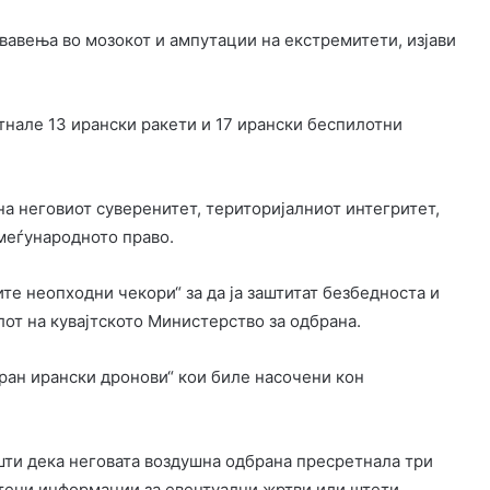
рвавења во мозокот и ампутации на екстремитети, изјави
тнале 13 ирански ракети и 17 ирански беспилотни
на неговиот суверенитет, територијалниот интегритет,
меѓународното право.
те неопходни чекори“ за да ја заштитат безбедноста и
лот на кувајтското Министерство за одбрана.
ран ирански дронови“ кои биле насочени кон
шти дека неговата воздушна одбрана пресретнала три
тени информации за евентуални жртви или штети.