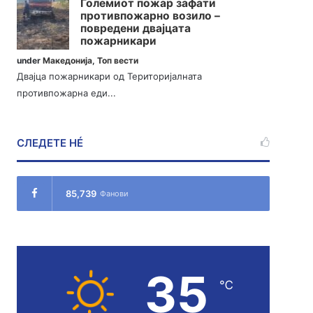
Големиот пожар зафати
противпожарно возило –
повредени двајцата
пожарникари
under
Македонија
,
Топ вести
Двајца пожарникари од Територијалната
противпожарна еди...
СЛЕДЕТЕ НÉ
85,739
Фанови
35
℃