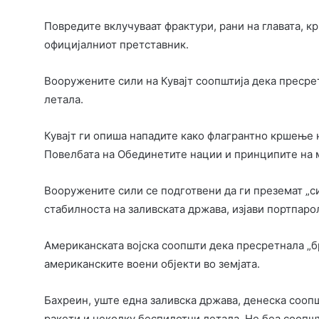
Повредите вклучуваат фрактури, рани на главата, к
официјалниот претставник.
Вооружените сили на Кувајт соопштија дека пресре
летала.
Кувајт ги опиша нападите како флагрантно кршење 
Повелбата на Обединетите нации и принципите на 
Вооружените сили се подготвени да ги преземат „си
стабилноста на заливската држава, изјави портпаро
Американската војска соопшти дека пресретнала „б
американските воени објекти во земјата.
Бахреин, уште една заливска држава, денеска сооп
ракети и неколку беспилотни летала. Не беа соопш