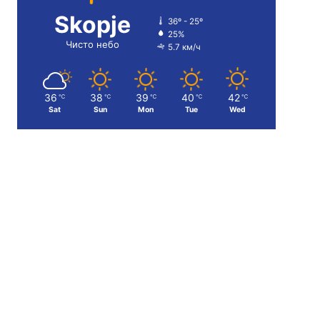
Skopje
36º - 25º
25%
Чисто небо
5.7 км/ч
36
38
39
40
42
℃
℃
℃
℃
℃
Sat
Sun
Mon
Tue
Wed