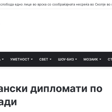
А
УМЕТНОСТ
СВЕТ
ШОУ-БИЗ
МОЗАИК
С
рански дипломати по
ади