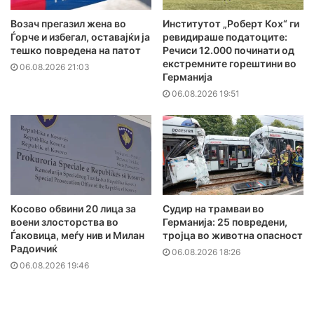
Возач прегазил жена во
Институтот „Роберт Кох“ ги
Ѓорче и избегал, оставајќи ја
ревидираше податоците:
тешко повредена на патот
Речиси 12.000 починати од
екстремните горештини во
06.08.2026 21:03
Германија
06.08.2026 19:51
Косово обвини 20 лица за
Судир на трамваи во
воени злосторства во
Германија: 25 повредени,
Ѓаковица, меѓу нив и Милан
тројца во животна опасност
Радоичиќ
06.08.2026 18:26
06.08.2026 19:46