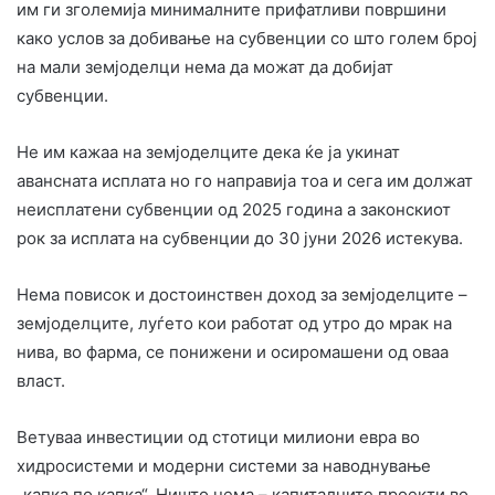
им ги зголемија минималните прифатливи површини
како услов за добивање на субвенции со што голем број
на мали земјоделци нема да можат да добијат
субвенции.
Не им кажаа на земјоделците дека ќе ја укинат
авансната исплата но го направија тоа и сега им должат
неисплатени субвенции од 2025 година а законскиот
рок за исплата на субвенции до 30 јуни 2026 истекува.
Нема повисок и достоинствен доход за земјоделците –
земјоделците, луѓето кои работат од утро до мрак на
нива, во фарма, се понижени и осиромашени од оваа
власт.
Ветуваа инвестиции од стотици милиони евра во
хидросистеми и модерни системи за наводнување
„капка по капка“. Ништо нема – капиталните проекти во