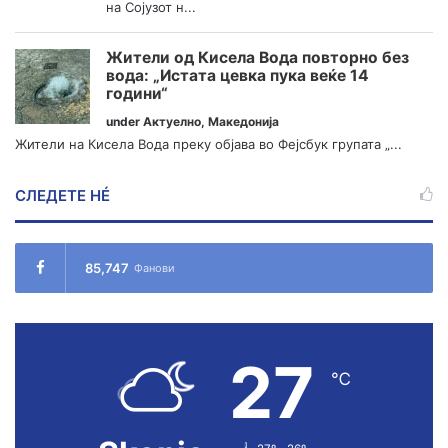
на Сојузот н...
Жители од Кисела Вода повторно без
вода: „Истата цевка пука веќе 14
години“
under
Актуелно
,
Македонија
Жители на Кисела Вода преку објава во Фејсбук групата „...
СЛЕДЕТЕ НÉ
85,747
Фанови
27
℃