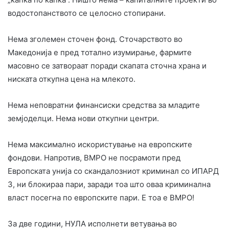
водостопанството се целосно стопирани.
Нема зголемен сточен фонд. Сточарството во
Македонија е пред тотално изумирање, фармите
масовно се затвораат поради скапата сточна храна и
ниската откупна цена на млекото.
Нема неповратни финансиски средства за младите
земјоделци. Нема нови откупни центри.
Нема максимално искористување на европските
фондови. Напротив, ВМРО не посрамоти пред
Европската унија со скандалозниот криминал со ИПАРД
3, ни блокираа пари, заради тоа што оваа криминална
власт посегна по европските пари. Е тоа е ВМРО!
За две години, НУЛА исполнети ветувања во