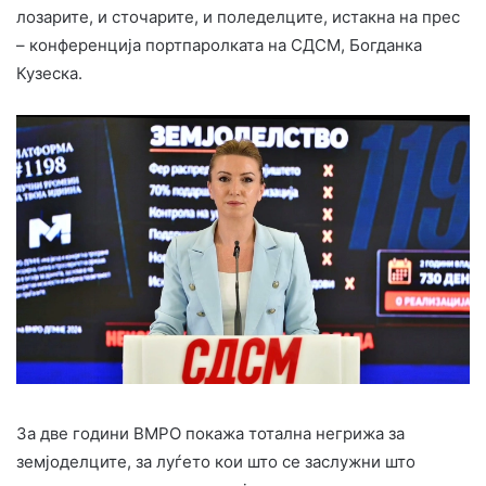
лозарите, и сточарите, и поледелците, истакна на прес
– конференција портпаролката на СДСМ, Богданка
Кузеска.
За две години ВМРО покажа тотална негрижа за
земјоделците, за луѓето кои што се заслужни што