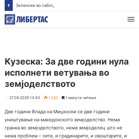
Зеленски во сабота доаѓа во Белград
М
Кузеска: За две години нула
исполнети ветувања во
земјоделството
27.06.2026 13:43
1,320
1 минута читање
Две години Влада на Мицкоски се две години
уништување на македонското земјоделство. Нема
гранка во земјоделството, нема земјоделец што не
нема проблем – сите, и градинарите, и овоштарите, и