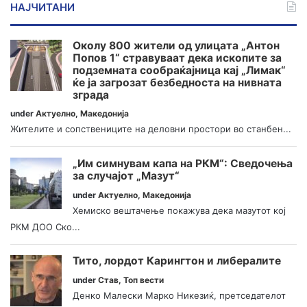
НАЈЧИТАНИ
Околу 800 жители од улицата „Антон
Попов 1“ стравуваат дека ископите за
подземната сообраќајница кај „Лимак“
ќе ја загрозат безбедноста на нивната
зграда
under
Актуелно
,
Македонија
Жителите и сопствениците на деловни простори во станбен...
„Им симнувам капа на РКМ“: Сведочења
за случајот „Мазут“
under
Актуелно
,
Македонија
Хемиско вештачење покажува дека мазутот кој
РКМ ДОО Ско...
Тито, лордот Карингтон и либералите
under
Став
,
Топ вести
Денко Малески Марко Никезиќ, претседателот