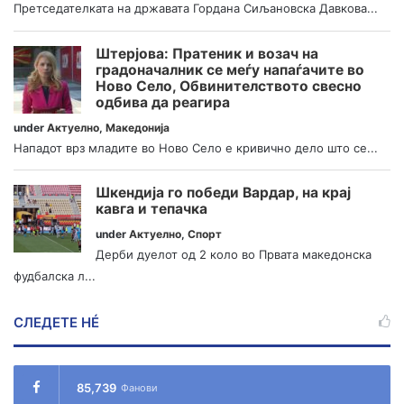
Претседателката на државата Гордана Сиљановска Давкова...
Штерјова: Пратеник и возач на
градоначалник се меѓу напаѓачите во
Ново Село, Обвинителството свесно
одбива да реагира
under
Актуелно
,
Македонија
Нападот врз младите во Ново Село е кривично дело што се...
Шкендија го победи Вардар, на крај
кавга и тепачка
under
Актуелно
,
Спорт
Дерби дуелот од 2 коло во Првата македонска
фудбалска л...
СЛЕДЕТЕ НÉ
85,739
Фанови