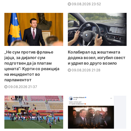
09.08.2026 23:52
„Не сум против фрлање
Колабирал од жештината
јајца, за дијалог сум
додека возел, изгубил свест
подготвен да ја платам
и удрил во друго возило
цената“: Курти со реакција
09.08.2026 21:28
на инцидентот во
парламентот
09.08.2026 21:37