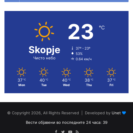
23
℃
Skopje
37º - 23º
53%
Чисто небо
0.64 км/ч
37
40
40
38
37
℃
℃
℃
℃
℃
Mon
Tue
Wed
Thu
Fri
© Copyright 2026, All Rights Reserved | Developed by
Unet
Вести објавени во последните 24 часа: 39
Facebook
Twitter
YouTube
RSS