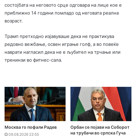
состојбата на неговото срце одговара на лице кое е
приближно 14 години помладо од неговата реална
возраст.
Трамп претходно изјавуваше дека не практикува
редовно вежбање, освен играње голф, а во повеќе
наврати нагласил дека не е љубител на трчање или
тренинзи во фитнес-сала.
Москва го пофали Радев
Орбан се појави на Соборот
на трубачи во српска Гуча
09.08.2026 23:55