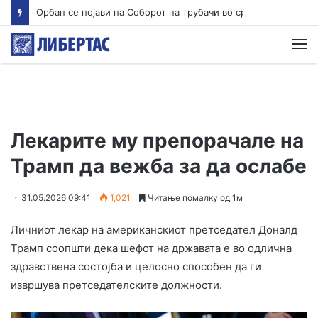
Орбан се појави на Соборот на трубачи во српска Гуча
М
Лекарите му препорачале на
Трамп да вежба за да ослабе
31.05.2026 09:41
1,021
Читање помалку од 1м
Личниот лекар на американскиот претседател Доналд
Трамп соопшти дека шефот на државата е во одлична
здравствена состојба и целосно способен да ги
извршува претседателските должности.