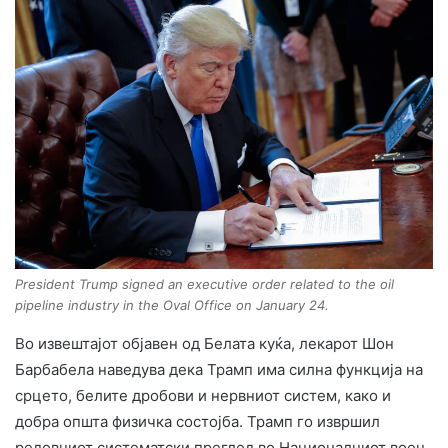
President Trump signed an executive order related to the oil
pipeline industry in the Oval Office on January 24.
Во извештајот објавен од Белата куќа, лекарот Шон
Барбабела наведува дека Трамп има силна функција на
срцето, белите дробови и нервниот систем, како и
добра општа физичка состојба. Трамп го извршил
редовниот систематски преглед во Националниот воен