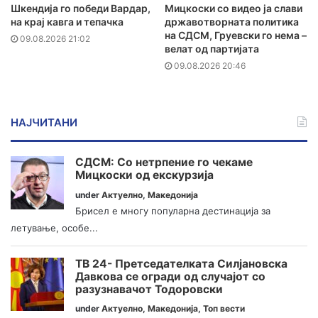
Шкендија го победи Вардар,
Мицкоски со видео ја слави
на крај кавга и тепачка
државотворната политика
на СДСМ, Груевски го нема –
09.08.2026 21:02
велат од партијата
09.08.2026 20:46
НАЈЧИТАНИ
СДСМ: Со нетрпение го чекаме
Мицкоски од екскурзија
under
Актуелно
,
Македонија
Брисел е многу популарна дестинација за
летување, особе...
ТВ 24- Претседателката Силјановска
Давкова се огради од случајот со
разузнавачот Тодоровски
under
Актуелно
,
Македонија
,
Топ вести