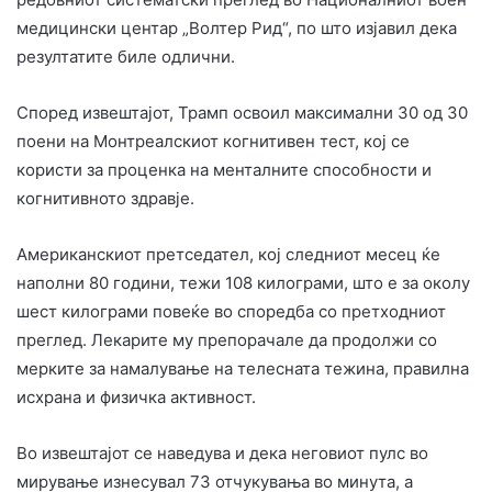
медицински центар „Волтер Рид“, по што изјавил дека
резултатите биле одлични.
Според извештајот, Трамп освоил максимални 30 од 30
поени на Монтреалскиот когнитивен тест, кој се
користи за проценка на менталните способности и
когнитивното здравје.
Американскиот претседател, кој следниот месец ќе
наполни 80 години, тежи 108 килограми, што е за околу
шест килограми повеќе во споредба со претходниот
преглед. Лекарите му препорачале да продолжи со
мерките за намалување на телесната тежина, правилна
исхрана и физичка активност.
Во извештајот се наведува и дека неговиот пулс во
мирување изнесувал 73 отчукувања во минута, а