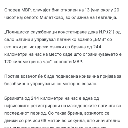
Според МВР, случајот бил откриен на 13 јуни околу 20
часот кај селото Милетково, во близина на Гевгелија.
„Полициски службеници констатирале дека И.Р.(21) од
село Батинци управувал патничко возило „БМВ“ со
скопски регистарски ознаки со брзина од 244
километри на час на место каде што ограничувањето е
120 километри на час“, соопшти МВР.
Против возачот ќе биде поднесена кривична пријава за
безобѕирно управување со моторно возило.
Брзината од 244 километри на час е една од
највисоките регистрирани на македонските патишта во
последниот период. Со таква брзина, возилото се
движи со речиси 68 метри во секунда, што значително
го намалува времето за реакција и го зголемува