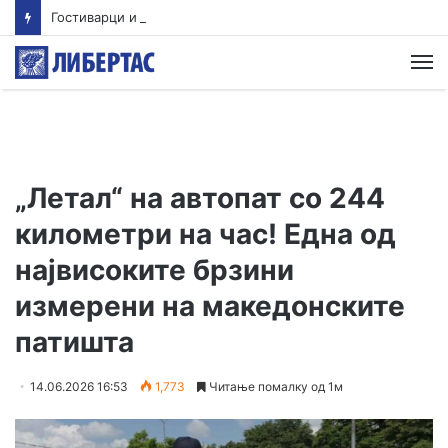
Гостиварци и натаму без пивка вода
М
„Летал“ на автопат со 244
километри на час! Една од
највисоките брзини
измерени на македонските
патишта
14.06.2026 16:53
1,773
Читање помалку од 1м