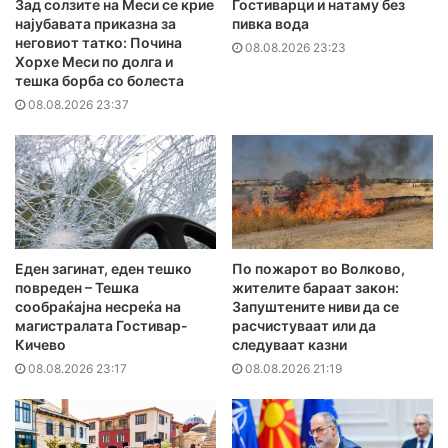
Зад солзите на Меси се крие
Гостиварци и натаму без
најубавата приказна за
пивка вода
неговиот татко: Почина
08.08.2026 23:23
Хорхе Меси по долга и
тешка борба со болеста
08.08.2026 23:37
Еден загинат, еден тешко
По пожарот во Волково,
повреден – Тешка
жителите бараат закон:
сообраќајна несреќа на
Запуштените ниви да се
магистралата Гостивар-
расчистуваат или да
Кичево
следуваат казни
08.08.2026 23:17
08.08.2026 21:19