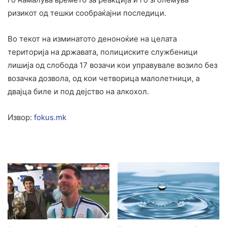
ризикот од тешки сообраќајни последици.
Во текот на изминатото деноноќие на целата
територија на државата, полициските службеници
лишија од слобода 17 возачи кои управувале возило без
возачка дозвола, од кои четворица малолетници, а
двајца биле и под дејство на алкохол.
Извор:
fokus.mk