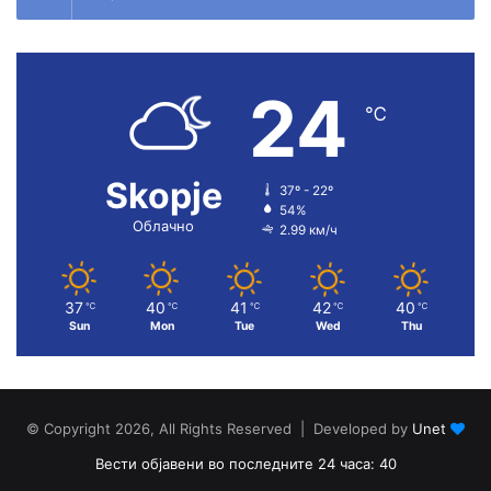
24
℃
Skopje
37º - 22º
54%
Облачно
2.99 км/ч
37
40
41
42
40
℃
℃
℃
℃
℃
Sun
Mon
Tue
Wed
Thu
© Copyright 2026, All Rights Reserved | Developed by
Unet
Вести објавени во последните 24 часа: 40