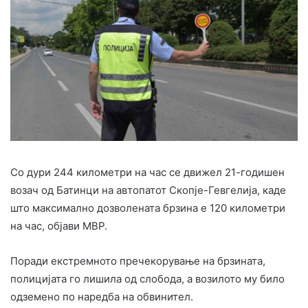
Со дури 244 километри на час се движел 21-годишен
возач од Батинци на автопатот Скопје-Гевгелија, каде
што максимално дозволената брзина е 120 километри
на час, објави МВР.
Поради екстремното пречекорување на брзината,
полицијата го лишила од слобода, а возилото му било
одземено по наредба на обвинител.