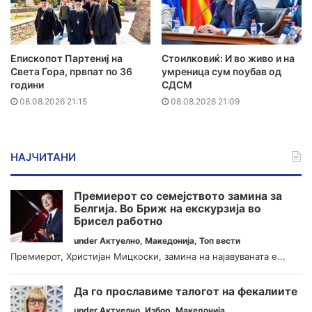
Епископот Партениј на
Стоилковиќ: И во живо и на
Света Гора, првпат по 36
умреница сум поубав од
години
СДСМ
08.08.2026 21:15
08.08.2026 21:09
НАЈЧИТАНИ
Премиерот со семејството замина за
Белгија. Во Бриж на екскурзија во
Брисел работно
under
Актуелно
,
Македонија
,
Топ вести
Премиерот, Христијан Мицкоски, замина на најавуваната е...
Да го прославиме талогот на фекалиите
under
Актуелно
,
Избор
,
Македонија