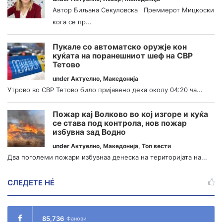
Автор Биљана Секуловска Премиерот Мицкоски
кога се пр...
Пукале со автоматско оружје кон
куќата на поранешниот шеф на СВР
Тетово
under
Актуелно
,
Македонија
Утрово во СВР Тетово било пријавено дека околу 04:20 ча...
Пожар кај Волково во кој изгоре и куќа
се става под контрола, нов пожар
избувна зад Водно
under
Актуелно
,
Македонија
,
Топ вести
Два поголеми пожари избувнаа денеска на територијата на...
СЛЕДЕТЕ НÉ
85,736
Фанови