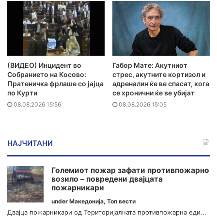
(ВИДЕО) Инцидент во
Габор Мате: Акутниот
Собранието на Косово:
стрес, акутните кортизол и
Пратеничка фрлаше со јајца
адреналин ќе ве спасат, кога
по Курти
се хронични ќе ве убијат
08.08.2026 15:56
08.08.2026 15:05
НАЈЧИТАНИ
Големиот пожар зафати противпожарно
возило – повредени двајцата
пожарникари
under
Македонија
,
Топ вести
Двајца пожарникари од Територијалната противпожарна еди...