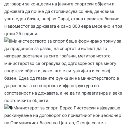
договори за концесии на јавните спортски објекти и
државата да почне да стопанисува со нив, деновиве
уште еден базен, оној во Сарај, стана приватен бизнис.
Надоместот за државата е само 800 евра месечно и тоа
цели 25 години.
Министерството за спорт беше формирано токму за
да придонесе за развој на спортот и истиот да го
направи достапен за сите граѓани, меѓутоа истото
министерство се оградува од одговорност врз многу
спортски објекти, како што е ситуацијата и со овој
базен. Една од главните функции на министерството е
да располага со спортска инфраструктура во
сопственост на државата, а не да ги приватизира и веќе
постоечките објекти.
Министерот за спорт, Борко Ристовски најавуваше
раскинување на договорот со приватниот концесионер
на Олимпискиот базен во Центар, Скопје со цел