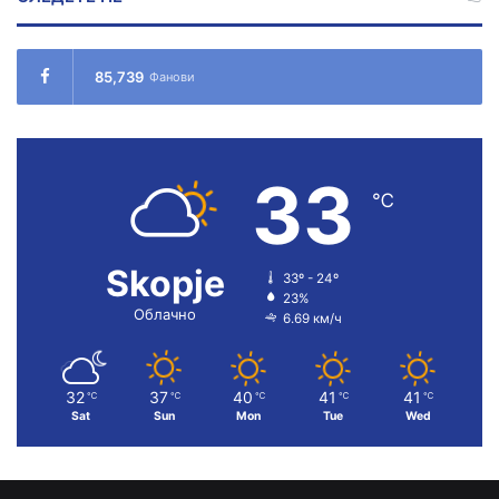
85,739
Фанови
33
℃
Skopje
33º - 24º
23%
Облачно
6.69 км/ч
32
37
40
41
41
℃
℃
℃
℃
℃
Sat
Sun
Mon
Tue
Wed