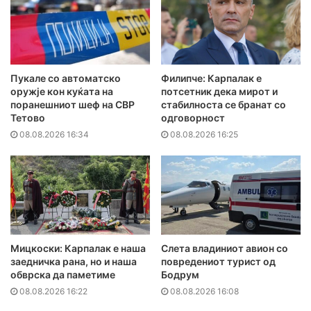
Пукале со автоматско
Филипче: Карпалак е
оружје кон куќата на
потсетник дека мирот и
поранешниот шеф на СВР
стабилноста се бранат со
Тетово
одговорност
08.08.2026 16:34
08.08.2026 16:25
Мицкоски: Карпалак е наша
Слета владиниот авион со
заедничка рана, но и наша
повредениот турист од
обврска да паметиме
Бодрум
08.08.2026 16:22
08.08.2026 16:08