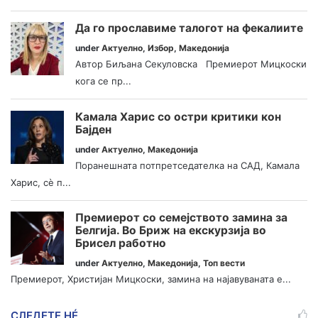
Да го прославиме талогот на фекалиите
under
Актуелно
,
Избор
,
Македонија
Автор Биљана Секуловска Премиерот Мицкоски
кога се пр...
Камала Харис со остри критики кон
Бајден
under
Актуелно
,
Македонија
Поранешната потпретседателка на САД, Камала
Харис, сè п...
Премиерот со семејството замина за
Белгија. Во Бриж на екскурзија во
Брисел работно
under
Актуелно
,
Македонија
,
Топ вести
Премиерот, Христијан Мицкоски, замина на најавуваната е...
СЛЕДЕТЕ НÉ