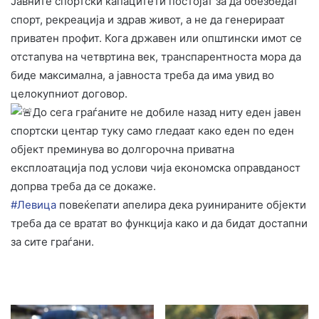
Јавните спортски капацитети постојат за да обезбедат
спорт, рекреација и здрав живот, а не да генерираат
приватен профит. Кога државен или општински имот се
отстапува на четвртина век, транспарентноста мора да
биде максимална, а јавноста треба да има увид во
целокупниот договор.
До сега граѓаните не добиле назад ниту еден јавен
спортски центар туку само гледаат како еден по еден
објект преминува во долгорочна приватна
експлоатација под услови чија економска оправданост
допрва треба да се докаже.
#Левица
повеќепати апелира дека руинираните објекти
треба да се вратат во функција како и да бидат достапни
за сите граѓани.