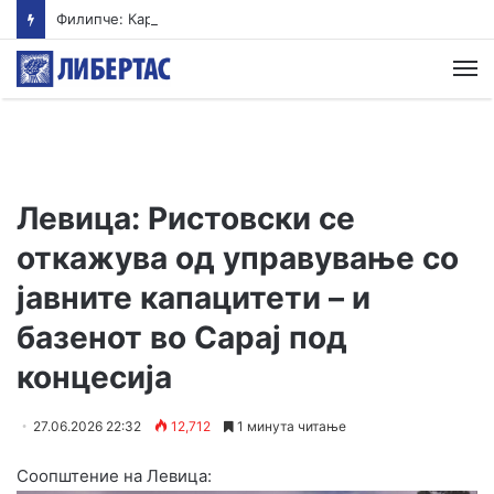
Филипче: Карпалак е потсетник дека мирот и стабилноста се бранат со одговорност
М
Левица: Ристовски се
откажува од управување со
јавните капацитети – и
базенот во Сарај под
концесија
27.06.2026 22:32
12,712
1 минута читање
Соопштение на Левица: