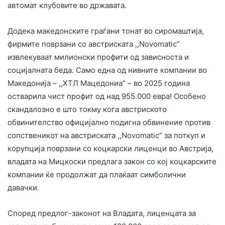
автомат клубовите во државата.
Додека македонските граѓани тонат во сиромаштија,
фирмите поврзани со австриската ,,Novomatic”
извлекуваат милионски профити од зависноста и
социјалната беда. Само една од нивните компании во
Македонија – ,,ХТЛ Мацедониа” – во 2025 година
остварила чист профит од над 955.000 евра! Особено
скандалозно е што токму кога австриското
обвинителство официјално подигна обвинение против
сопственикот на австриската ,,Novomatic” за поткуп и
корупција поврзани со коцкарски лиценци во Австрија,
владата на Мицкоски предлага закон со кој коцкарските
компании ќе продолжат да плаќаат симболични
давачки.
Според предлог-законот на Владата, лиценцата за