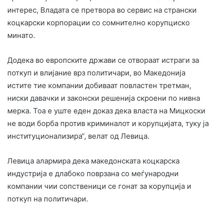
интерес, Владата се претвора во сервис на странски
коцкарски корпорации со сомнително корупциско
минато.
Додека во европските држави се отвораат истраги за
поткуп и влијание врз политичари, во Македонија
истите тие компании добиваат повластен третман,
ниски давачки и законски решенија скроени по нивна
мерка. Тоа е уште еден доказ дека власта на Мицкоски
не води борба против криминалот и корупцијата, туку ја
институционализира“, велат од Левица.
Левица алармира дека македонската коцкарска
индустрија е длабоко поврзана со меѓународни
компании чии сопственици се гонат за корупција и
поткуп на политичари.