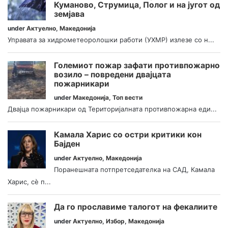
Куманово, Струмица, Полог и на југот од
земјава
under
Актуелно
,
Македонија
Управата за хидрометеоролошки работи (УХМР) излезе со н...
Големиот пожар зафати противпожарно
возило – повредени двајцата
пожарникари
under
Македонија
,
Топ вести
Двајца пожарникари од Територијалната противпожарна еди...
Камала Харис со остри критики кон
Бајден
under
Актуелно
,
Македонија
Поранешната потпретседателка на САД, Камала
Харис, сè п...
Да го прославиме талогот на фекалиите
under
Актуелно
,
Избор
,
Македонија