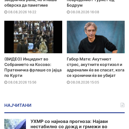
обврска да паметиме
Бодрум
08.08.2026 16:22
08.08.2026 16:08
(ВИДЕО) Инцидент во
Габор Мате: Акутниот
Собранието на Косово:
стрес, акутните кортизол и
Пратеничка фрлаше со јајца
адреналин ќе ве спасат, кога
по Курти
се хронични ќе ве убијат
08.08.2026 15:56
08.08.2026 15:05
НАЈЧИТАНИ
УХМР со најнова прогноза: Најави
нестабилно со дожд и грмежи во