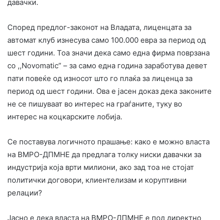
давачки.
Според предлог-законот на Владата, лиценцата за
автомат клуб изнесува само 100.000 евра за период од
шест години. Тоа значи дека само една фирма поврзана
со ,,Novomatic” – за само една година заработува девет
пати повеќе од износот што го плаќа за лиценца за
период од шест години. Ова е јасен доказ дека законите
не се пишуваат во интерес на граѓаните, туку во
интерес на коцкарските лобија.
Се поставува логичното прашање: како е можно власта
на ВМРО-ДПМНЕ да предлага толку ниски давачки за
индустрија која врти милиони, ако зад тоа не стојат
политички договори, клиентелизам и коруптивни
релации?
Јасно е дека власта на ВМРО-ДПМНЕ е под директно