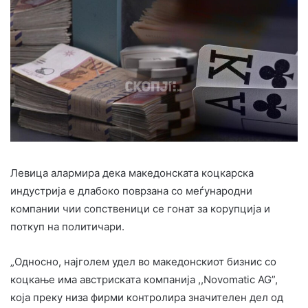
Левица алармира дека македонската коцкарска
индустрија е длабоко поврзана со меѓународни
компании чии сопственици се гонат за корупција и
поткуп на политичари.
„Односно, најголем удел во македонскиот бизнис со
коцкање има австриската компанија ,,Novomatic AG”,
која преку низа фирми контролира значителен дел од