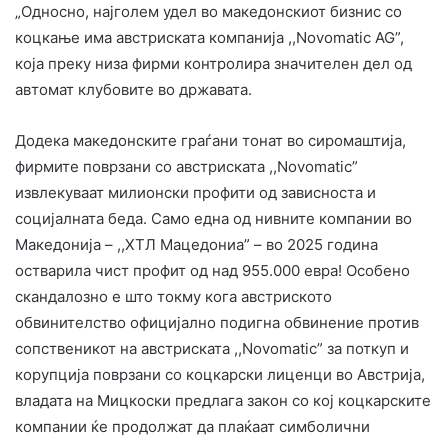
„Односно, најголем удел во македонскиот бизнис со
коцкање има австриската компанија ,,Novomatic AG”,
која преку низа фирми контролира значителен дел од
автомат клубовите во државата.
Додека македонските граѓани тонат во сиромаштија,
фирмите поврзани со австриската ,,Novomatic”
извлекуваат милионски профити од зависноста и
социјалната беда. Само една од нивните компании во
Македонија – ,,ХТЛ Мацедониа” – во 2025 година
остварила чист профит од над 955.000 евра! Особено
скандалозно е што токму кога австриското
обвинителство официјално подигна обвинение против
сопственикот на австриската ,,Novomatic” за поткуп и
корупција поврзани со коцкарски лиценци во Австрија,
владата на Мицкоски предлага закон со кој коцкарските
компании ќе продолжат да плаќаат симболични