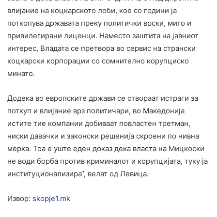
влијание на коцкарското лоби, кое со години ја
поткопува државата преку политички врски, мито и
привилегирани лиценци. Наместо заштита на јавниот
интерес, Владата се претвора во сервис на странски
коцкарски корпорации со сомнително корупциско
минато.
Додека во европските држави се отвораат истраги за
поткуп и влијание врз политичари, во Македонија
истите тие компании добиваат повластен третман,
ниски давачки и законски решенија скроени по нивна
мерка. Тоа е уште еден доказ дека власта на Мицкоски
не води борба против криминалот и корупцијата, туку ја
институционализира“, велат од Левица.
Извор:
skopje1.mk