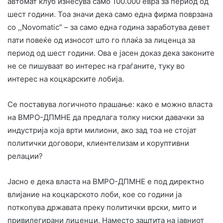
автомат клуб изнесува само 100.000 евра за период од
шест години. Тоа значи дека само една фирма поврзана
со ,,Novomatic” – за само една година заработува девет
пати повеќе од износот што го плаќа за лиценца за
период од шест години. Ова е јасен доказ дека законите
не се пишуваат во интерес на граѓаните, туку во
интерес на коцкарските лобија.
Се поставува логичното прашање: како е можно власта
на ВМРО-ДПМНЕ да предлага толку ниски давачки за
индустрија која врти милиони, ако зад тоа не стојат
политички договори, клиентелизам и коруптивни
релации?
Јасно е дека власта на ВМРО-ДПМНЕ е под директно
влијание на коцкарското лоби, кое со години ја
поткопува државата преку политички врски, мито и
привилегирани лиценци. Наместо заштита на јавниот