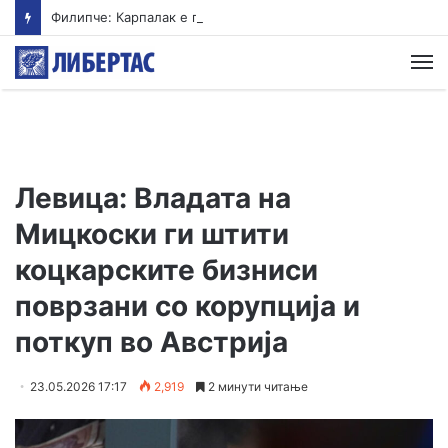
Филипче: Карпалак е потсетник дека мирот и стабилноста се бранат со одговорност
М
Левица: Владата на
Мицкоски ги штити
коцкарските бизниси
поврзани со корупција и
поткуп во Австрија
23.05.2026 17:17
2,919
2 минути читање