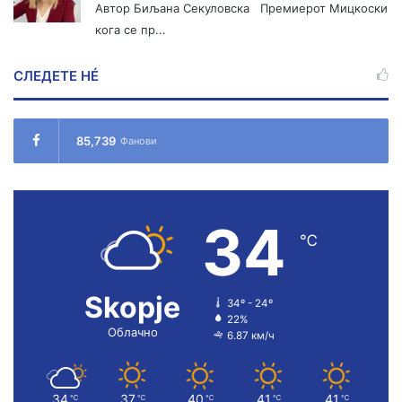
Автор Биљана Секуловска Премиерот Мицкоски
кога се пр...
СЛЕДЕТЕ НÉ
85,739
Фанови
34
℃
Skopje
34º - 24º
22%
Облачно
6.87 км/ч
34
37
40
41
41
℃
℃
℃
℃
℃