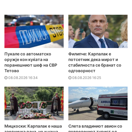
Пукале со автоматско
Филипче: Карпалак е
оружје кон куќата на
потсетник дека мирот и
поранешниот шеф на СВР
стабилноста се бранат со
Тетово
одговорност
08.08.2026 16:34
08.08.2026 16:25
Мицкоски: Карпалак е наша
Слета владиниот авион со
заедничка рана, но и наша
повредениот турист од