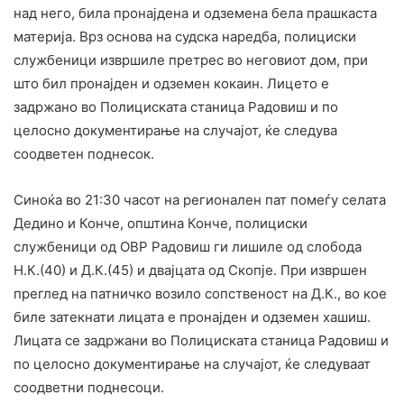
над него, била пронајдена и одземена бела прашкаста
материја. Врз основа на судска наредба, полициски
службеници извршиле претрес во неговиот дом, при
што бил пронајден и одземен кокаин. Лицето е
задржано во Полициската станица Радовиш и по
целосно документирање на случајот, ќе следува
соодветен поднесок.
Синоќа во 21:30 часот на регионален пат помеѓу селата
Дедино и Конче, општина Конче, полициски
службеници од ОВР Радовиш ги лишиле од слобода
Н.К.(40) и Д.К.(45) и двајцата од Скопје. При извршен
преглед на патничко возило сопственост на Д.К., во кое
биле затекнати лицата е пронајден и одземен хашиш.
Лицата се задржани во Полициската станица Радовиш и
по целосно документирање на случајот, ќе следуваат
соодветни поднесоци.