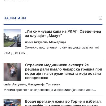
НАЈЧИТАНИ
„Им симнувам капа на РКМ“: Сведочења
за случајот „Мазут“
under
Актуелно
,
Македонија
Хемиско вештачење покажува дека мазутот кој
РКМ ДОО Ско...
Странски медицински експерт ќе
решава дали имало лекарска грешка при
пораѓајот на струмичанката која остана
неподвижна
under
Актуелно
,
Македонија
,
Топ вести
Министерството за здравство ја информира јавноста дека...
Возач прегазил жена во Ѓорче и избегал,
оставајќи ја тешко повредена на патот