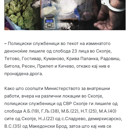
–
Полициски службеници во текот на изминатото
деноноќие лишиле од слобода 23 лица во Скопје,
Тетово, Гостивар, Куманово, Крива Паланка, Радовиш,
Битола, Ресен, Прилеп и Кичево, откако кај нив е
пронајдена дрога.
Како што соопшти Министерството за внатрешни
работи, вчера на различни локации во Скопје,
полициски службеници од СВР Скопје ги лишиле од
слобода А.Б.(19), Г.Љ.(38), М.Б.(22), Н.Т.(25), М.А.(40)
сите од Скопје, Н.Ј.(22) од с.Сладуево, демирхисарско,
В.С.(35) од Македонски Брод, затоа што кај нив се