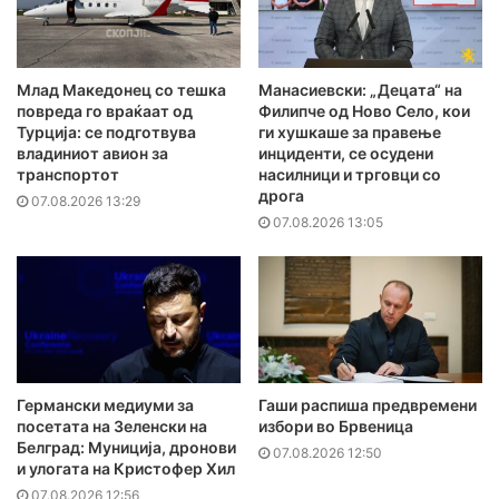
Млад Македонец со тешка
Манасиевски: „Децата“ на
повреда го враќаат од
Филипче од Ново Село, кои
Турција: се подготвува
ги хушкаше за правење
владиниот авион за
инциденти, се осудени
транспортот
насилници и трговци со
дрога
07.08.2026 13:29
07.08.2026 13:05
Германски медиуми за
Гаши распиша предвремени
посетата на Зеленски на
избори во Брвеница
Белград: Муниција, дронови
07.08.2026 12:50
и улогата на Кристофер Хил
07.08.2026 12:56