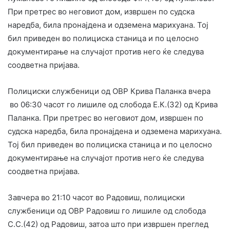
При претрес во неговиот дом, извршен по судска
наредба, била пронајдена и одземена марихуана. Тој
бил приведен во полициска станица и по целосно
документирање на случајот против него ќе следува
соодветна пријава.
Полициски службеници од ОВР Крива Паланка вчера
во 06:30 часот го лишиле од слобода Е.К.(32) од Крива
Паланка. При претрес во неговиот дом, извршен по
судска наредба, била пронајдена и одземена марихуана.
Тој бил приведен во полициска станица и по целосно
документирање на случајот против него ќе следува
соодветна пријава.
Завчера во 21:10 часот во Радовиш, полициски
службеници од ОВР Радовиш го лишиле од слобода
С.С.(42) од Радовиш, затоа што при извршен преглед