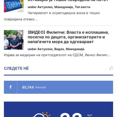
under
Актуелно
,
Македонија
,
Топ вести
Четириесет и осумгодишна жена е тешко
повредена откако...
(ВИДЕО) Филипче: Власта е исплашена,
посегна по децата, организаторите и
напаѓачите мора да одговараат
under
Актуелно
,
Видео
,
Македонија
Изјава за медиуми на претседателот на СДСМ, Венко Филип...
СЛЕДЕТЕ НÉ
85,744
Фанови
℃