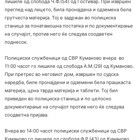
лишиле од слобода Ч.Ф.(54) од Гостивар. При извршен
преглед над лицето, била пронајдена и одземена бела
грутчеста материја. Тој е задржан во полициска
станица за понатамошна постапка и по документирање
на случајот, против него ќе следува соодветен
поднесок.
Полициски службеници од СВР Куманово вчера во
11:00 часот го лишиле од слобода А.М.(29) од Куманово.
При претрес во неговиот дом, извршен по судска
наредба, биле пронајдени и одземени бела прашкаста
материја, црна тврда материја и таблети. Тој бил
приведен во полициска станица и по целосно
документирање на случајот против него ќе следува
соодветна пријава.
Вчера во 14:00 часот полициски службеници од СВР
Куманово го лишиле од слобода Ф.Р.(43) од Куманово.