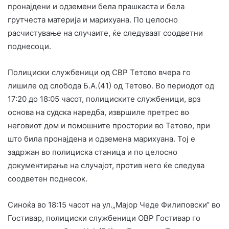
пронајдени и одземени бела прашкаста и бела
грутчеста материја и марихуана. По целосно
расчистување на случаите, ќе следуваат соодветни
поднесоци.
Полициски службеници од СВР Тетово вчера го
лишиле од слобода Б.А.(41) од Тетово. Во периодот од
17:20 до 18:05 часот, полициските службеници, врз
основа на судска наредба, извршиле претрес во
неговиот дом и помошните простории во Тетово, при
што била пронајдена и одземена марихуана. Тој е
задржан во полициска станица и по целосно
документирање на случајот, против него ќе следува
соодветен поднесок.
Синоќа во 18:15 часот на ул.„Мајор Чеде Филиповски“ во
Гостивар, полициски службеници ОВР Гостивар го