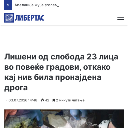
Апелација му ја зголеми казната на 20 години затвор на кавадарчанецот Илија Панов, осуден за убиството на партнерката
М
Лишени од слобода 23 лица
во повеќе градови, откако
кај нив била пронајдена
дрога
03.07.2026 14:48
42
2 минути читање