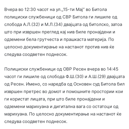
Вчера во 12:30 часот на ул.„15-ти Мај“ во Битола
полициски службеници од СВР Битола ги лишиле од
слобода А.Л.(32) и М.Л.(34) двајцата од битолско, затоа
што при извршен преглед кај нив биле пронајдени и
одземени бела грутчеста и прашкаста материја. По
целосно документирање на настанот против нив ќе
следува соодветен поднесок.
Полициски службеници од ОВР Ресен вчера во 14:45
часот ги лишиле од слобода Ф.Ш.(30) и А.Ш.(29) двајцата
од Ресен. Имено, со наредба од Основен суд Битола бил
извршен претрес во домот и помошните простории кои
ги користат лицата, при што биле пронајдени и
одземени марихуана и дигитална вага со остатоци од
марихуана. По целосно документирање на настанот ќе
следува соодветен поднесок.