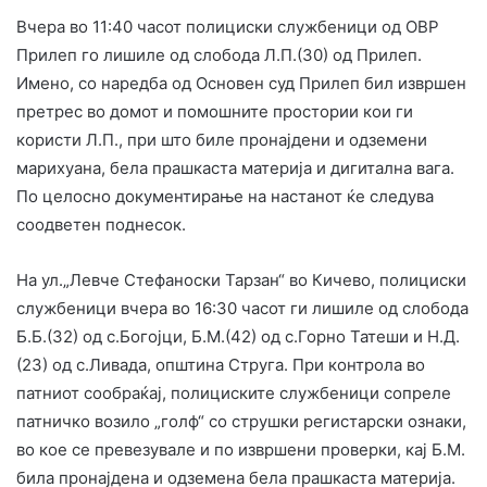
Вчера во 11:40 часот полициски службеници од ОВР
Прилеп го лишиле од слобода Л.П.(30) од Прилеп.
Имено, со наредба од Основен суд Прилеп бил извршен
претрес во домот и помошните простории кои ги
користи Л.П., при што биле пронајдени и одземени
марихуана, бела прашкаста материја и дигитална вага.
По целосно документирање на настанот ќе следува
соодветен поднесок.
На ул.„Левче Стефаноски Тарзан“ во Кичево, полициски
службеници вчера во 16:30 часот ги лишиле од слобода
Б.Б.(32) од с.Богојци, Б.М.(42) од с.Горно Татеши и Н.Д.
(23) од с.Ливада, општина Струга. При контрола во
патниот сообраќај, полициските службеници сопреле
патничко возило „голф“ со струшки регистарски ознаки,
во кое се превезувале и по извршени проверки, кај Б.М.
била пронајдена и одземена бела прашкаста материја.