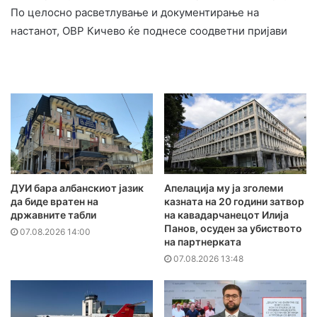
По целосно расветлување и документирање на
настанот, ОВР Кичево ќе поднесе соодветни пријави
ДУИ бара албанскиот јазик
Апелација му ја зголеми
да биде вратен на
казната на 20 години затвор
државните табли
на кавадарчанецот Илија
Панов, осуден за убиството
07.08.2026 14:00
на партнерката
07.08.2026 13:48