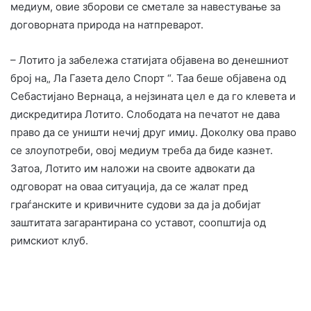
медиум, овие зборови се сметале за навестување за
договорната природа на натпреварот.
– Лотито ја забележа статијата објавена во денешниот
број на„ Ла Газета дело Спорт “. Таа беше објавена од
Себастијано Вернаца, а нејзината цел е да го клевета и
дискредитира Лотито. Слободата на печатот не дава
право да се уништи нечиј друг имиџ. Доколку ова право
се злоупотреби, овој медиум треба да биде казнет.
Затоа, Лотито им наложи на своите адвокати да
одговорат на оваа ситуација, да се жалат пред
граѓанските и кривичните судови за да ја добијат
заштитата загарантирана со уставот, соопштија од
римскиот клуб.