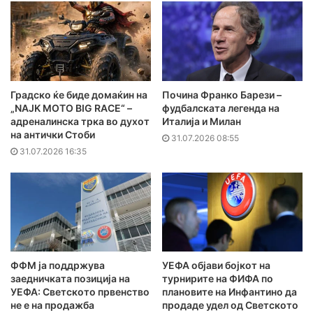
Градско ќе биде домаќин на
Почина Франко Барези –
„NAJK MOTO BIG RACE“ –
фудбалската легенда на
адреналинска трка во духот
Италија и Милан
на антички Стоби
31.07.2026 08:55
31.07.2026 16:35
ФФМ ја поддржува
УЕФА објави бојкот на
заедничката позиција на
турнирите на ФИФА по
УЕФА: Светското првенство
плановите на Инфантино да
не е на продажба
продаде удел од Светското