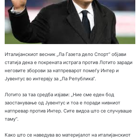
Италијанскиот весник „Ла Газета дело Спорт“ објави
статија дека е покрената истрага против Лотито заради
неговите зборови за натпреварот помеѓу Интер и
Јувентус во интервју за „Ла Република“.
Лотито за таа средба изјави: „Ние сме еден бод
заостанување од Јувентус и тоа е поради нивниот
натпревар против Интер. Сите видоа што се случуваше
таму“.
Како што се наведува во материјалот на италијанскиот