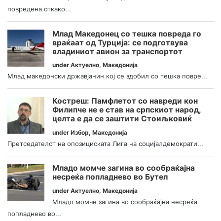
повредена откако...
Млад Македонец со тешка повреда го
враќаат од Турција: се подготвува
владиниот авион за транспортот
under
Актуелно
,
Македонија
Млад македонски државјанин кој се здобил со тешка повре...
Костреш: Памфлетот со навреди кон
Филипче не е став на српскиот народ,
целта е да се заштити Стоиљковиќ
under
Избор
,
Македонија
Претседателот на опозициската Лига на социјалдемократи...
Младо момче загина во сообраќајна
несреќа попладнево во Бутел
under
Актуелно
,
Македонија
Младо момче загина во сообраќајна несреќа
попладнево во...