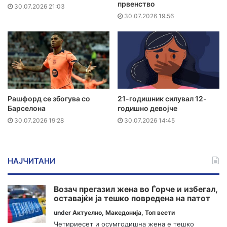
првенство
30.07.2026 21:03
30.07.2026 19:56
Рашфорд се збогува со
21-годишник силувал 12-
Барселона
годишно девојче
30.07.2026 19:28
30.07.2026 14:45
НАЈЧИТАНИ
Возач прегазил жена во Ѓорче и избегал,
оставајќи ја тешко повредена на патот
under
Актуелно
,
Македонија
,
Топ вести
Четириесет и осумгодишна жена е тешко