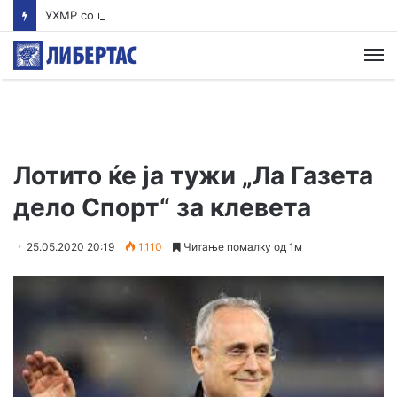
УХМР со најнова прогноза: Најави нестабилно со дожд и грмежи во Куманово, Струмица, Полог и на југот од земјава
М
Лотито ќе ја тужи „Ла Газета
дело Спорт“ за клевета
25.05.2020 20:19
1,110
Читање помалку од 1м