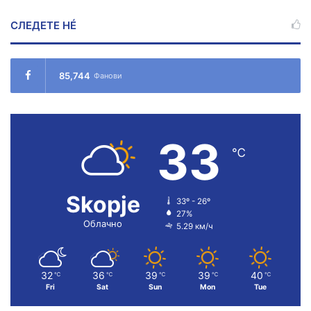
СЛЕДЕТЕ НÉ
85,744
Фанови
33
℃
Skopje
33º - 26º
27%
Облачно
5.29 км/ч
32
36
39
39
40
℃
℃
℃
℃
℃
Fri
Sat
Sun
Mon
Tue