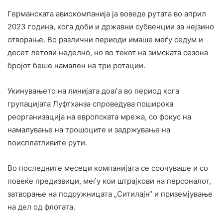
Германската авиокомпанија ја воведе рутата во април
2023 година, кога доби и државни субвенции за нејзино
отворање. Во различни периоди имаше меѓу седум и
десет летови неделно, но во текот на зимската сезона
бројот беше намален на три ротации.
Укинувањето на линијата доаѓа во период кога
групацијата Луфтханза спроведува поширока
реорганизација на европската мрежа, со фокус на
намалување на трошоците и задржување на
поисплатливите рути.
Во последните месеци компанијата се соочуваше и со
повеќе предизвици, меѓу кои штрајкови на персоналот,
затворање на подружницата „Ситилајн“ и приземјување
на дел од флотата.