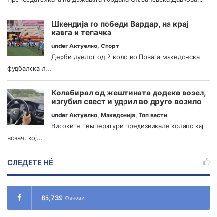
Шкендија го победи Вардар, на крај
кавга и тепачка
under
Актуелно
,
Спорт
Дерби дуелот од 2 коло во Првата македонска
фудбалска л...
Колабирал од жештината додека возел,
изгубил свест и удрил во друго возило
under
Актуелно
,
Македонија
,
Топ вести
Високите температури предизвикале колапс кај
возач, кој...
СЛЕДЕТЕ НÉ
85,739
Фанови