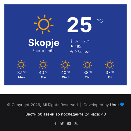
25
℃
Skopje
37º - 25º
46%
Чисто небо
0.34 км/ч
37
40
40
38
37
℃
℃
℃
℃
℃
Mon
Tue
Wed
Thu
Fri
© Copyright 2026, All Rights Reserved | Developed by
Unet
Вести објавени во последните 24 часа: 40
Facebook
Twitter
YouTube
RSS