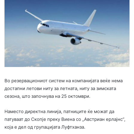
Во резервациониот систем на компанијата веќе нема
достапни летови ниту за летната, ниту за зимската
сезона, што започнува на 25 октомври.
Наместо директна линија, патниците ќе можат да
патуваат до Скопје преку Виена со „Австриан ерлајнс“,
која е дел од групацијата Луфтханза.