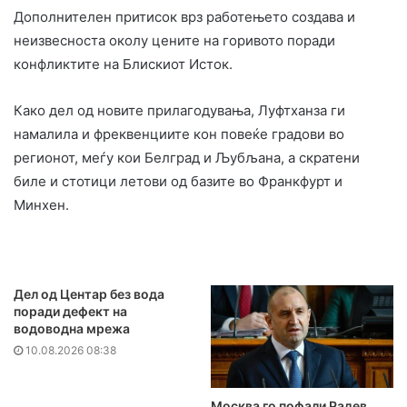
Дополнителен притисок врз работењето создава и
неизвесноста околу цените на горивото поради
конфликтите на Блискиот Исток.
Како дел од новите прилагодувања, Луфтханза ги
намалила и фреквенциите кон повеќе градови во
регионот, меѓу кои Белград и Љубљана, а скратени
биле и стотици летови од базите во Франкфурт и
Минхен.
Дел од Центар без вода
поради дефект на
водоводна мрежа
10.08.2026 08:38
Москва го пофали Радев