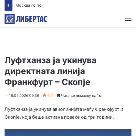
Москва го пофали Радев
М
Луфтханза ја укинува
директната линија
Франкфурт – Скопје
19.05.2026 09:36
641
Читање помалку од 1м
Луфтханза ја укинува авиолинијата меѓу Франкфурт и
Скопје, која беше активна повеќе од три години.