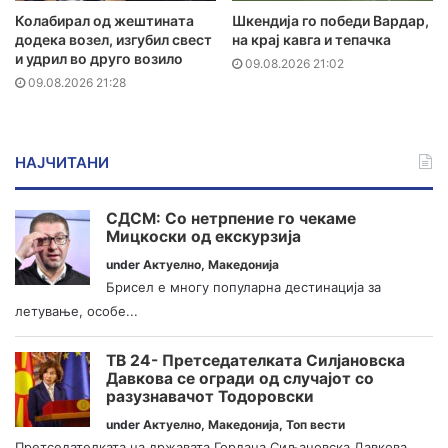
Колабирал од жештината
Шкендија го победи Вардар,
додека возел, изгубил свест
на крај кавга и тепачка
и удрил во друго возило
09.08.2026 21:02
09.08.2026 21:28
НАЈЧИТАНИ
СДСМ: Со нетрпение го чекаме
Мицкоски од екскурзија
under
Актуелно
,
Македонија
Брисел е многу популарна дестинација за
летување, особе...
ТВ 24- Претседателката Силјановска
Давкова се огради од случајот со
разузнавачот Тодоровски
under
Актуелно
,
Македонија
,
Топ вести
Претседателката на државата Гордана Сиљановска Давкова...