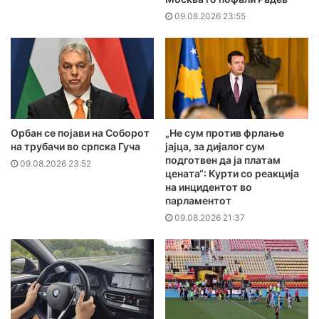
09.08.2026 23:55
Орбан се појави на Соборот
„Не сум против фрлање
на трубачи во српска Гуча
јајца, за дијалог сум
подготвен да ја платам
09.08.2026 23:52
цената“: Курти со реакција
на инцидентот во
парламентот
09.08.2026 21:37