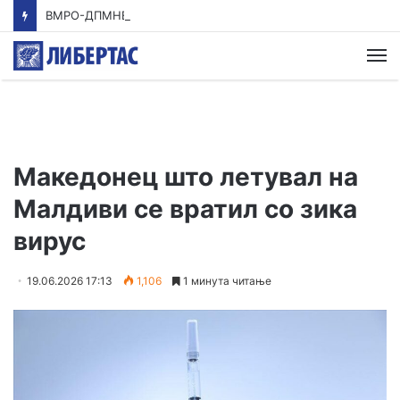
ВМРО-ДПМНЕ: Приказната на СДСМ за францускиот предлог ќе заврши како таа за мигранти за пари
М
Македонец што летувал на
Малдиви се вратил со зика
вирус
19.06.2026 17:13
1,106
1 минута читање