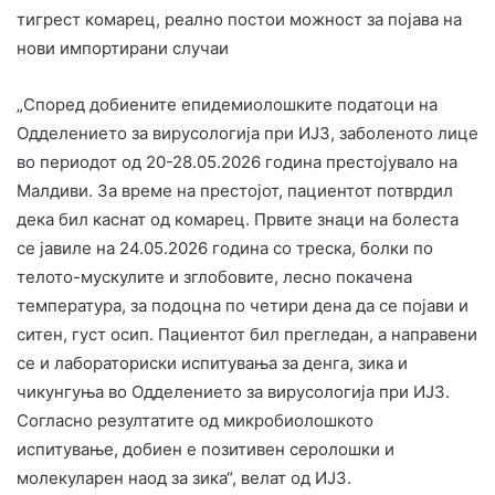
тигрест комарец, реално постои можност за појава на
нови импортирани случаи
„Според добиените епидемиолошките податоци на
Одделението за вирусологија при ИЈЗ, заболеното лице
во периодот од 20-28.05.2026 година престојувало на
Малдиви. За време на престојот, пациентот потврдил
дека бил каснат од комарец. Првите знаци на болеста
се јавиле на 24.05.2026 година со треска, болки по
телото-мускулите и зглобовите, лесно покачена
температура, за подоцна по четири дена да се појави и
ситен, густ осип. Пациентот бил прегледан, а направени
се и лабораториски испитувања за денга, зика и
чикунгуња во Одделението за вирусологија при ИЈЗ.
Согласно резултатите од микробиолошкото
испитување, добиен е позитивен серолошки и
молекуларен наод за зика“, велат од ИЈЗ.