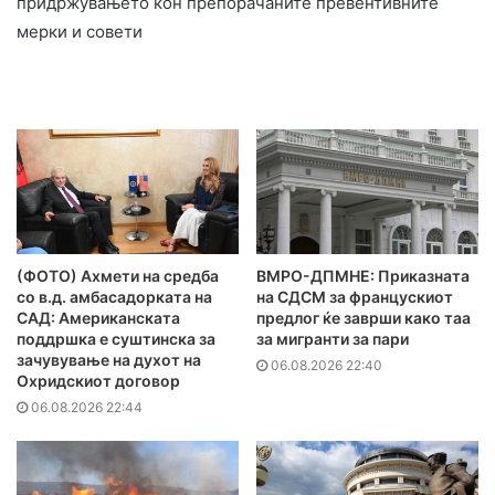
придржувањето кон препорачаните превентивните
мерки и совети
(ФОТО) Ахмети на средба
ВМРО-ДПМНЕ: Приказната
со в.д. амбасадорката на
на СДСМ за францускиот
САД: Американската
предлог ќе заврши како таа
поддршка е суштинска за
за мигранти за пари
зачувување на духот на
06.08.2026 22:40
Охридскиот договор
06.08.2026 22:44