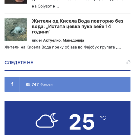
на Сојузот н...
Жители од Кисела Вода повторно без
вода: „Истата цевка пука веќе 14
години“
under
Актуелно
,
Македонија
Жители на Кисела Вода преку објава во Фејсбук групата „...
СЛЕДЕТЕ НÉ
85,747
Фанови
25
℃