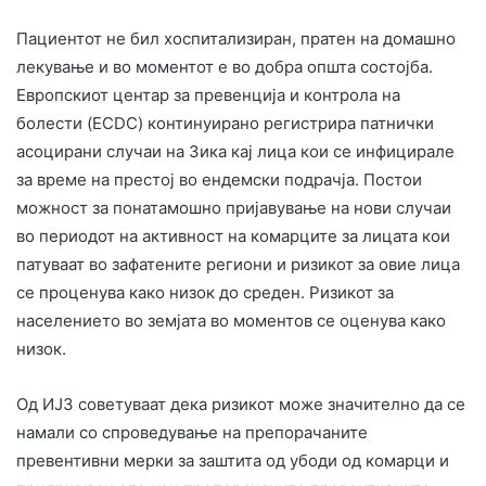
Пациентот не бил хоспитализиран, пратен на домашно
лекување и во моментот е во добра општа состојба.
Европскиот центар за превенција и контрола на
болести (ECDC) континуирано регистрира патнички
асоцирани случаи на Зика кај лица кои се инфицирале
за време на престој во ендемски подрачја. Постои
можност за понатамошно пријавување на нови случаи
во периодот на активност на комарците за лицата кои
патуваат во зафатените региони и ризикот за овие лица
се проценува како низок до среден. Ризикот за
населението во земјата во моментов се оценува како
низок.
Од ИЈЗ советуваат дека ризикот може значително да се
намали со спроведување на препорачаните
превентивни мерки за заштита од убоди од комарци и