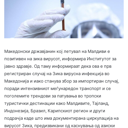
Македонски државјанин кој летувал на Малдиви е
позитивен на зика вирусот, информира Институтот за
јавно здравје. Од таму информираат дека ова е прв
регистриран случај на Зика вирусна инфекција во
Македонија и иако станува збор за импортиран случај,
поради интензивниот меѓунаредон транспорт и се
поголемите трендови за патувања во тропски
туристички дестинации како Малдивите, Тајланд,
Индонезија, Бразил, Карипскиот регион и други
подрачја каде што има документирана циркулација на
вирусот Зика, предизвикани од каснувања од азиски