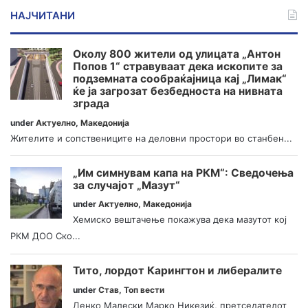
НАЈЧИТАНИ
Околу 800 жители од улицата „Антон
Попов 1“ стравуваат дека ископите за
подземната сообраќајница кај „Лимак“
ќе ја загрозат безбедноста на нивната
зграда
under
Актуелно
,
Македонија
Жителите и сопствениците на деловни простори во станбен...
„Им симнувам капа на РКМ“: Сведочења
за случајот „Мазут“
under
Актуелно
,
Македонија
Хемиско вештачење покажува дека мазутот кој
РКМ ДОО Ско...
Тито, лордот Карингтон и либералите
under
Став
,
Топ вести
Денко Малески Марко Никезиќ, претседателот